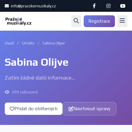
info@prazskemuzikaly.cz
Registrace
Úvod
/
Umělci
/
Sabina Olijve
Sabina Olijve
Zatím žádné další informace...
299 zobrazení
Přidat do oblíbených
Navrhnout úpravy