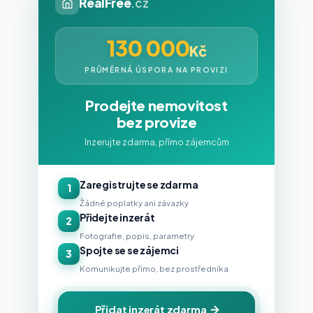
RealFree
.cz
130 000
Kč
PRŮMĚRNÁ ÚSPORA NA PROVIZI
Prodejte nemovitost
bez provize
Inzerujte zdarma, přímo zájemcům
Zaregistrujte se zdarma
1
Žádné poplatky ani závazky
Přidejte inzerát
2
Fotografie, popis, parametry
Spojte se se zájemci
3
Komunikujte přímo, bez prostředníka
Přidat inzerát zdarma