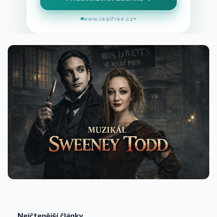
www.realfree.cz
Nejčtenější články