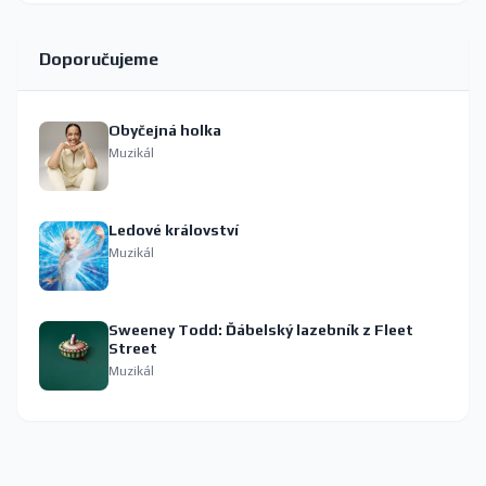
Doporučujeme
Obyčejná holka
Muzikál
Ledové království
Muzikál
Sweeney Todd: Ďábelský lazebník z Fleet
Street
Muzikál