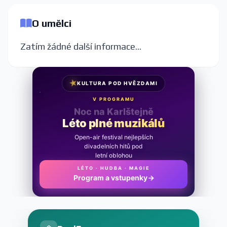
O umělci
Zatím žádné další informace...
★
KULTURA POD HVĚZDAMI
V PROGRAMU
Noc na Karlštejně
Léto plné muzikálů
Open-air festival nejlepších
divadelních hitů pod
letní oblohou
LÉTO · HUDBA · MAGIE
Program a vstupenky
→