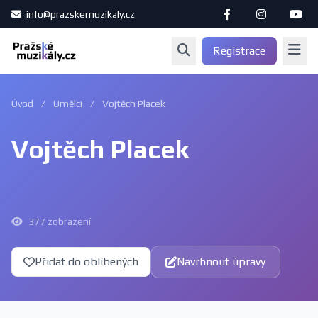
info@prazskemuzikaly.cz
Registrace
Úvod
/
Umělci
/
Vojtěch Placek
Vojtěch Placek
377 zobrazení
Přidat do oblíbených
Navrhnout úpravy