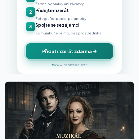
Žádné poplatky ani závazky
Přidejte inzerát
2
Fotografie, popis, parametry
Spojte se se zájemci
3
Komunikujte přímo, bez prostředníka
Přidat inzerát zdarma
www.realfree.cz