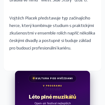
Vojtěch Placek představuje typ začínajícího
herce, který kombinuje studium s praktickými
zkušenostmi v ensemble rolích napříč několika
českými divadly a postupně si buduje základ
pro budoucí profesionální kariéru.
★
KULTURA POD HVĚZDAMI
V PROGRAMU
Noc na Karlštejně
Léto plné muzikálů
Open-air festival nejlepších