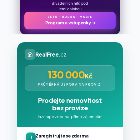
divadelních hitů pod
letní oblohou
LÉTO · HUDBA · MAGIE
Program a vstupenky
→
RealFree
.cz
130 000
Kč
PRŮMĚRNÁ ÚSPORA NA PROVIZI
Prodejte nemovitost
bez provize
Inzerujte zdarma, přímo zájemcům
Zaregistrujte se zdarma
1