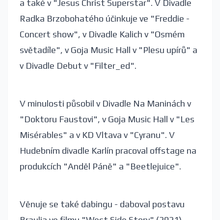
a také v "Jesus Christ Superstar". V Divadle
Radka Brzobohatého účinkuje ve "Freddie -
Concert show", v Divadle Kalich v "Osmém
světadíle", v Goja Music Hall v "Plesu upírů" a
v Divadle Debut v "Filter_ed".
V minulosti působil v Divadle Na Maninách v
"Doktoru Faustovi", v Goja Music Hall v "Les
Misérables" a v KD Vltava v "Cyranu". V
Hudebním divadle Karlín pracoval offstage na
produkcích "Anděl Páně" a "Beetlejuice".
Věnuje se také dabingu - daboval postavu
Braulia ve filmu "West Side Story" (2021).