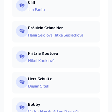
Cliff
Jan Fanta
Fräulein Schneider
Hana Seidlová
,
Jitka Sedláčková
Fritzie Kostová
Nikol Kouklová
Herr Schultz
Dušan Sitek
Bobby
Viktor Novák
,
Adam Pavlovčin