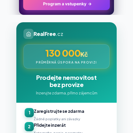
Program a vstupenky
→
RealFree
.cz
130 000
Kč
PRŮMĚRNÁ ÚSPORA NA PROVIZI
Prodejte nemovitost
bez provize
Inzerujte zdarma, přímo zájemcům
Zaregistrujte se zdarma
1
Žádné poplatky ani závazky
Přidejte inzerát
2
Fotografie, popis, parametry