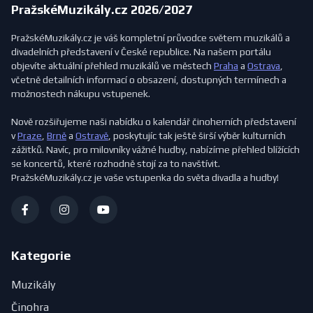
PražskéMuzikály.cz 2026/2027
PražskéMuzikály.cz je váš kompletní průvodce světem muzikálů a
divadelních představení v České republice. Na našem portálu
objevíte aktuální přehled muzikálů ve městech
Praha
a
Ostrava
,
včetně detailních informací o obsazení, dostupných termínech a
možnostech nákupu vstupenek.
Nově rozšiřujeme naši nabídku o kalendář činoherních představení
v
Praze
,
Brně
a
Ostravě
, poskytujíc tak ještě širší výběr kulturních
zážitků. Navíc, pro milovníky vážné hudby, nabízíme přehled blížících
se koncertů, které rozhodně stojí za to navštívit.
PražskéMuzikály.cz je vaše vstupenka do světa divadla a hudby!
Kategorie
Muzikály
Činohra