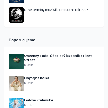
Nové termíny muzikálu Dracula na rok 2026
Doporučujeme
Sweeney Todd: Ďábelský lazebník z Fleet
Street
Muzikál
Obyčejná holka
Muzikál
Ledové království
Muzikál