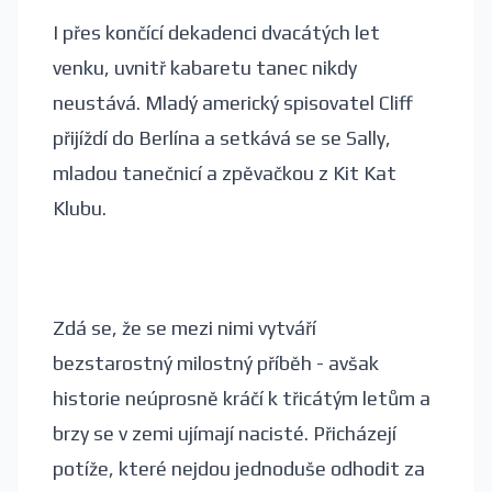
I přes končící dekadenci dvacátých let
venku, uvnitř kabaretu tanec nikdy
neustává. Mladý americký spisovatel Cliff
přijíždí do Berlína a setkává se se Sally,
mladou tanečnicí a zpěvačkou z Kit Kat
Klubu.
Zdá se, že se mezi nimi vytváří
bezstarostný milostný příběh - avšak
historie neúprosně kráčí k třicátým letům a
brzy se v zemi ujímají nacisté. Přicházejí
potíže, které nejdou jednoduše odhodit za