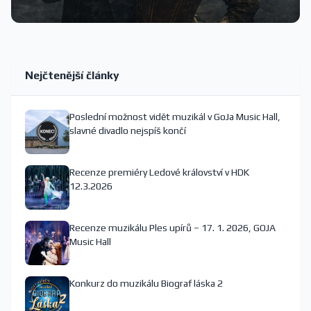
Nejčtenější články
Poslední možnost vidět muzikál v GoJa Music Hall,
slavné divadlo nejspíš končí
Recenze premiéry Ledové království v HDK
12.3.2026
Recenze muzikálu Ples upírů – 17. 1. 2026, GOJA
Music Hall
Konkurz do muzikálu Biograf láska 2