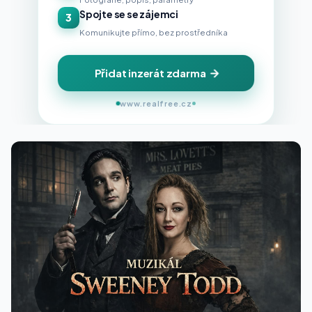
Spojte se se zájemci
3
Komunikujte přímo, bez prostředníka
Přidat inzerát zdarma
www.realfree.cz