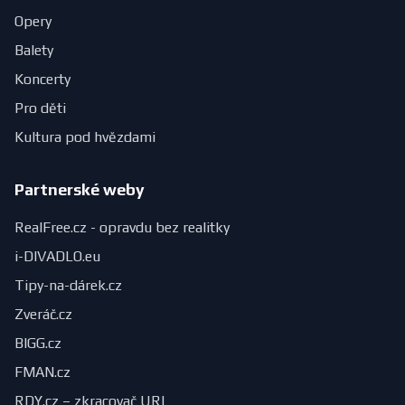
Opery
Balety
Koncerty
Pro děti
Kultura pod hvězdami
Partnerské weby
RealFree.cz - opravdu bez realitky
i-DIVADLO.eu
Tipy-na-dárek.cz
Zveráč.cz
BIGG.cz
FMAN.cz
RDY.cz – zkracovač URL