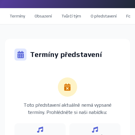
Termíny
Obsazení
Tvůrčí tým
O představení
Foto
Termíny představení
Toto představení aktuálně nemá vypsané
termíny. Prohlédněte si naši nabídku: