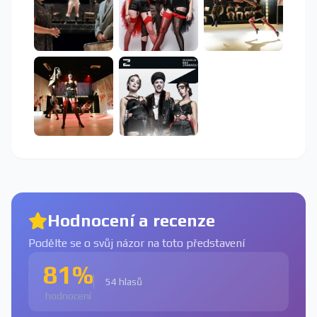
Hodnocení a recenze
Podělte se o svůj názor na toto představení
81%
54 hlasů
hodnocení