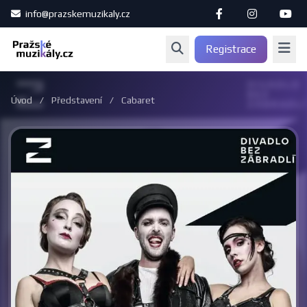
info@prazskemuzikaly.cz
Registrace
Úvod
/
Představení
/
Cabaret