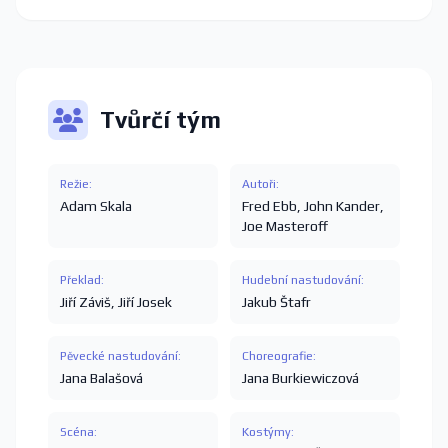
Tvůrčí tým
Režie:
Autoři:
Adam Skala
Fred Ebb
,
John Kander
,
Joe Masteroff
Překlad:
Hudební nastudování:
Jiří Záviš
,
Jiří Josek
Jakub Štafr
Pěvecké nastudování:
Choreografie:
Jana Balašová
Jana Burkiewiczová
Scéna:
Kostýmy: