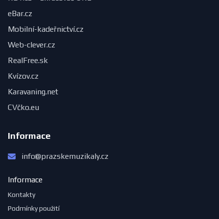
eBar.cz
Mobilní-kadeřnictví.cz
Web-clever.cz
RealFree.sk
Kvízov.cz
Karavaning.net
CVčko.eu
Informace
info@prazskemuzikaly.cz
Informace
Kontakty
Podmínky použití