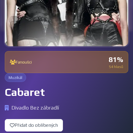
81%
Fanoušci
54 hlasů
Muzikál
Cabaret
Divadlo Bez zábradlí
Přidat do oblíbených