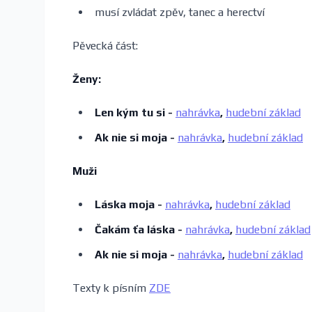
musí zvládat zpěv, tanec a herectví
Pěvecká část:
Ženy:
Len kým tu si -
nahrávka
,
hudební základ
Ak nie si moja -
nahrávka
,
hudební základ
Muži
Láska moja -
nahrávka
,
hudební základ
Čakám ťa láska -
nahrávka
,
hudební základ
Ak nie si moja -
nahrávka
,
hudební základ
Texty k písním
ZDE