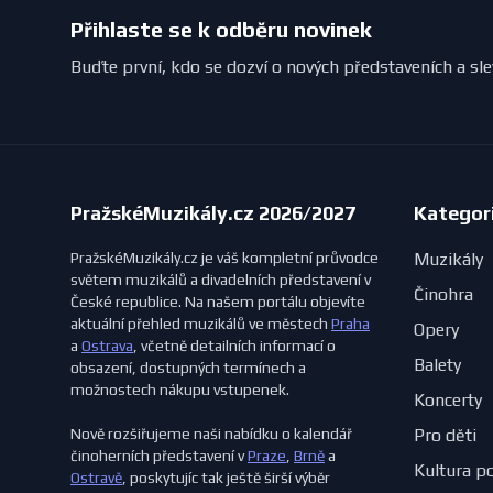
Přihlaste se k odběru novinek
Buďte první, kdo se dozví o nových představeních a sl
PražskéMuzikály.cz 2026/2027
Kategor
PražskéMuzikály.cz je váš kompletní průvodce
Muzikály
světem muzikálů a divadelních představení v
Činohra
České republice. Na našem portálu objevíte
aktuální přehled muzikálů ve městech
Praha
Opery
a
Ostrava
, včetně detailních informací o
Balety
obsazení, dostupných termínech a
možnostech nákupu vstupenek.
Koncerty
Nově rozšiřujeme naši nabídku o kalendář
Pro děti
činoherních představení v
Praze
,
Brně
a
Kultura p
Ostravě
, poskytujíc tak ještě širší výběr