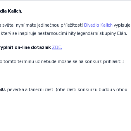
dla Kalich.
 světa, nyní máte jedinečnou příležitost!
Divadlo Kalich
vypisuje
, který se inspiruje nestárnoucími hity legendární skupiny Elán.
yplnit on-line dotazník
ZDE.
 tomto termínu už nebude možné se na konkurz přihlásit!!!
:30
, pěvecká a taneční část (obě části konkurzu budou v obou