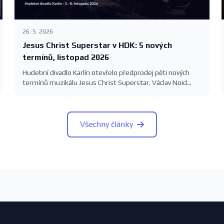
26. 5. 2026
Jesus Christ Superstar v HDK: 5 nových
termínů, listopad 2026
Hudební divadlo Karlín otevřelo předprodej pěti nových
termínů muzikálu Jesus Christ Superstar. Václav Noid
Bárta, Roman Tomeš, Eva Burešová a Dasha na Velké
scéně 5.–8. listopadu 2026. Vstupenky 390–1390 Kč.
Všechny články