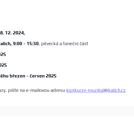
8. 12. 2024
.
lich, 9:00 - 15:30
, pěvecká a taneční část
025
2025
ěhu březen - červen 2025
azy, pište na e-mailovou adresu
konkurzy-muzikal@kalich.cz