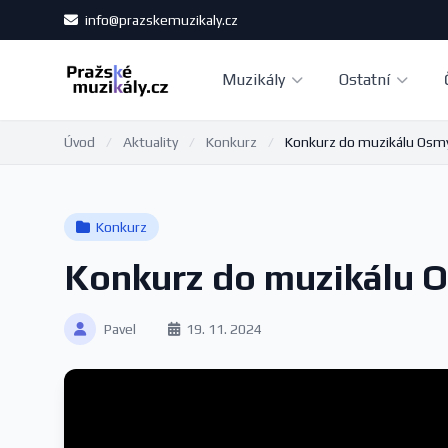
info@prazskemuzikaly.cz
Muzikály
Ostatní
Úvod
/
Aktuality
/
Konkurz
/
Konkurz do muzikálu Osmý
Konkurz
Konkurz do muzikálu O
Pavel
19. 11. 2024