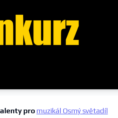
talenty pro
muzikál Osmý světadíl