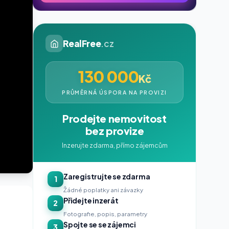
RealFree
.cz
130 000
Kč
PRŮMĚRNÁ ÚSPORA NA PROVIZI
Prodejte nemovitost
bez provize
Inzerujte zdarma, přímo zájemcům
Zaregistrujte se zdarma
1
Žádné poplatky ani závazky
Přidejte inzerát
2
Fotografie, popis, parametry
Spojte se se zájemci
3