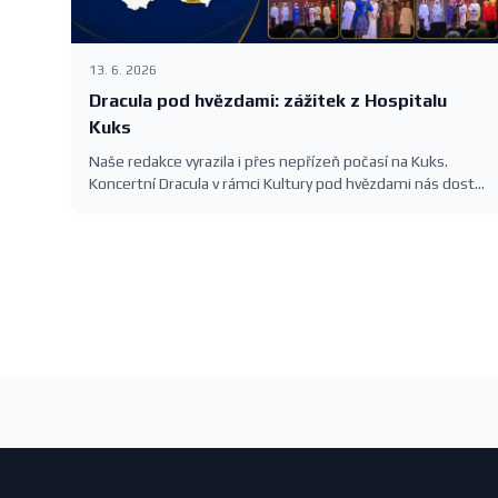
13. 6. 2026
Dracula pod hvězdami: zážitek z Hospitalu
Kuks
Naše redakce vyrazila i přes nepřízeň počasí na Kuks.
Koncertní Dracula v rámci Kultury pod hvězdami nás dostal
— romantika, slavné melodie Karla Svobody a barokní
kulisa Hospitalu.