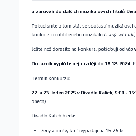
a zároveň do dalších muzikálových titulů Diva
Pokud sníte o tom stát se součástí muzikálového
konkurz do oblíbeného muzikálu
Osmý světadíl
Ještě než dorazíte na konkurz, potřebují od vás
v
Dotazník vyplňte nejpozději do 18.12. 2024.
Po
Termín konkurzu:
22. a 23. leden 2025 v Divadle Kalich, 9:00 - 15
dnech)
Divadlo Kalich hledá:
ženy a muže, kteří vypadají na 16-25 let