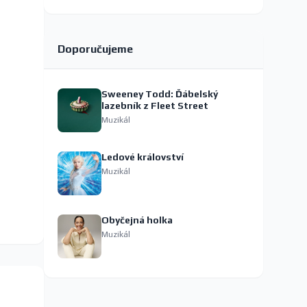
Doporučujeme
Sweeney Todd: Ďábelský
lazebník z Fleet Street
Muzikál
Ledové království
Muzikál
Obyčejná holka
Muzikál