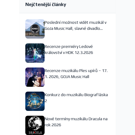
Nejčtenější články
Poslední možnost vidět muzikál v
GoJa Music Hall, slavné divadlo
nejspíš končí
Recenze premiéry Ledové
království v HDK 12.3.2026
Recenze muzikálu Ples upírů – 17.
1. 2026, GOJA Music Hall
Konkurz do muzikálu Biograf láska
2
Nové termíny muzikálu Dracula na
rok 2026