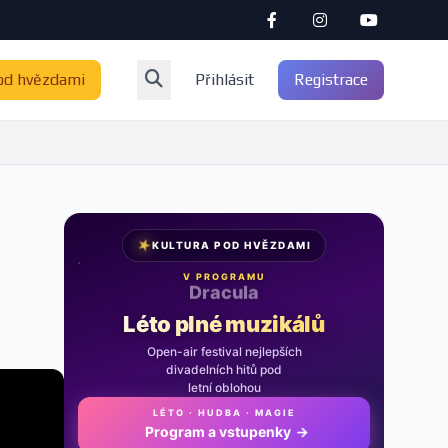
od hvězdami
Přihlásit
Registrace
★
KULTURA POD HVĚZDAMI
V PROGRAMU
Noc na Karlštejně
Léto plné muzikálů
Open-air festival nejlepších
divadelních hitů pod
letní oblohou
LÉTO · HUDBA · MAGIE
Program a vstupenky
→