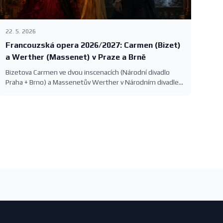
22. 5. 2026
Francouzská opera 2026/2027: Carmen (Bizet)
a Werther (Massenet) v Praze a Brně
Bizetova Carmen ve dvou inscenacích (Národní divadlo
Praha + Brno) a Massenetův Werther v Národním divadle
— francouzská opera v sezóně 2026/2027 s konkrétními
termíny.