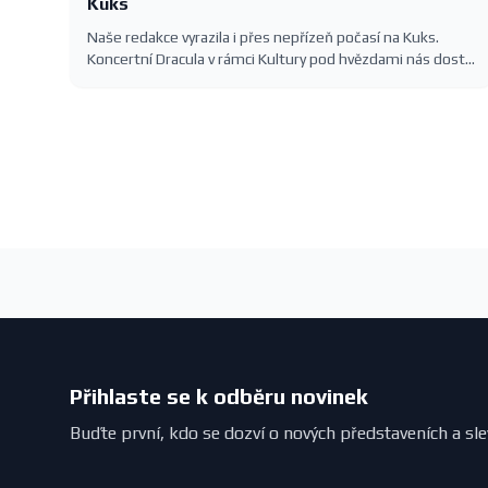
Kuks
Naše redakce vyrazila i přes nepřízeň počasí na Kuks.
Koncertní Dracula v rámci Kultury pod hvězdami nás dostal
— romantika, slavné melodie Karla Svobody a barokní
kulisa Hospitalu.
Přihlaste se k odběru novinek
Buďte první, kdo se dozví o nových představeních a sl