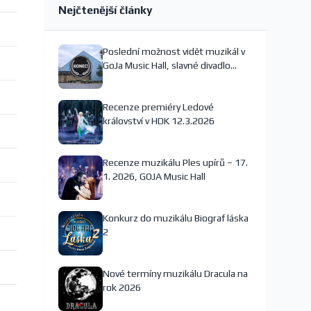
Nejčtenější články
Poslední možnost vidět muzikál v
GoJa Music Hall, slavné divadlo
nejspíš končí
Recenze premiéry Ledové
království v HDK 12.3.2026
Recenze muzikálu Ples upírů – 17.
1. 2026, GOJA Music Hall
Konkurz do muzikálu Biograf láska
2
Nové termíny muzikálu Dracula na
rok 2026