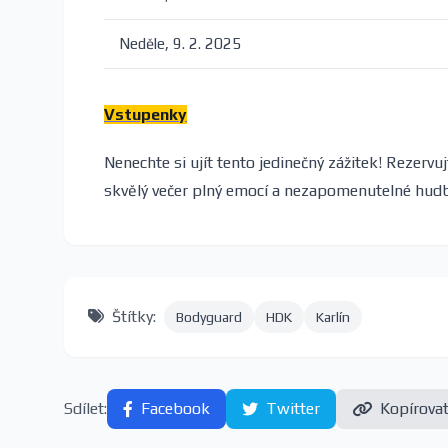
Neděle, 9. 2. 2025
Vstupenky
Nenechte si ujít tento jedinečný zážitek! Rezervu
skvělý večer plný emocí a nezapomenutelné hudb
Štítky:
Bodyguard
HDK
Karlín
Sdílet:
Facebook
Twitter
Kopírova