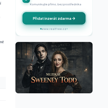
í
Komunikujte přímo, bez prostředníka
m
Přidat inzerát zdarma
www.realfree.cz
vné