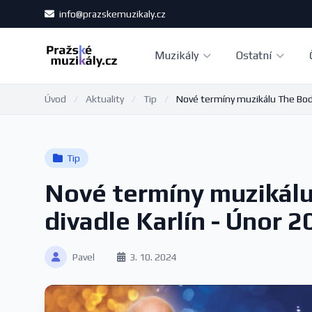
info@prazskemuzikaly.cz
Muzikály
Ostatní
Úvod
/
Aktuality
/
Tip
/
Nové termíny muzikálu The Bod
Tip
Nové termíny muzikál
divadle Karlín - Únor 2
Pavel
3. 10. 2024