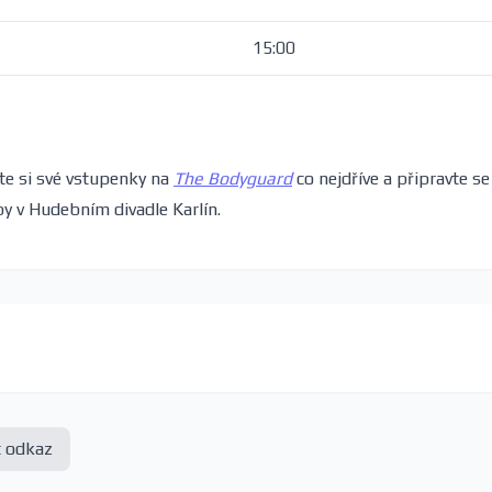
15:00
jte si své vstupenky na
The Bodyguard
co nejdříve a připravte se
y v Hudebním divadle Karlín.
t odkaz