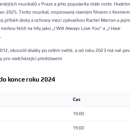
benějších muzikálů v Praze a jeho popularita stále roste. Hudebn
únor 2025. Tento muzikál, inspirovaný slavným filmem s Kevinem
ý příběh lásky a ochrany mezi zpěvačkou Rachel Marron a její
hou těšit na hity jako „I Will Always Love You“ a „I Have
.
012, okouzlil diváky po celém světě, a od roku 2023 má své pe
y pro nadcházející představení:
do konce roku 2024
Čas
19:00
19:00