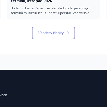
termínů, listopad 2026
Hudební divadlo Karlín otevřelo předprodej pěti nových
termínů muzikálu Jesus Christ Superstar. Václav Noid
Bárta, Roman Tomeš, Eva Burešová a Dasha na Velké
scéně 5.–8. listopadu 2026. Vstupenky 390–1390 Kč.
Všechny články
evách