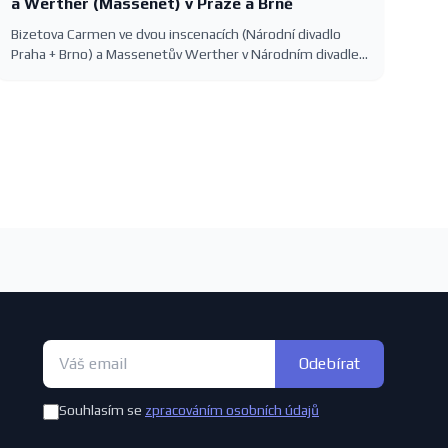
a Werther (Massenet) v Praze a Brně
Bizetova Carmen ve dvou inscenacích (Národní divadlo
Praha + Brno) a Massenetův Werther v Národním divadle
— francouzská opera v sezóně 2026/2027 s konkrétními
termíny.
Odebírat
Souhlasím se
zpracováním osobních údajů