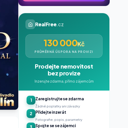
RealFree
.cz
130 000
Kč
PRŮMĚRNÁ ÚSPORA NA PROVIZI
Prodejte nemovitost
bez provize
Inzerujte zdarma, přímo zájemcům
Zaregistrujte se zdarma
1
Žádné poplatky ani závazky
Přidejte inzerát
2
Fotografie, popis, parametry
Spojte se se zájemci
3