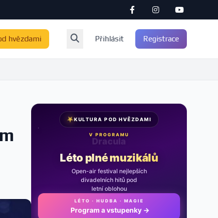
od hvězdami
Přihlásit
Registrace
★
KULTURA POD HVĚZDAMI
ím
V PROGRAMU
Noc na Karlštejně
Léto plné muzikálů
Open-air festival nejlepších
divadelních hitů pod
letní oblohou
LÉTO · HUDBA · MAGIE
Program a vstupenky
→