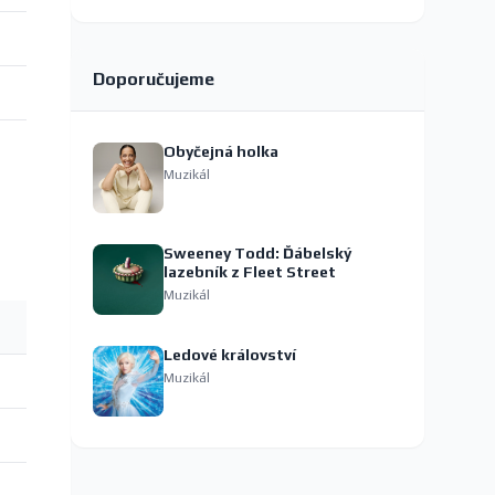
Doporučujeme
Obyčejná holka
Muzikál
Sweeney Todd: Ďábelský
lazebník z Fleet Street
Muzikál
Ledové království
Muzikál