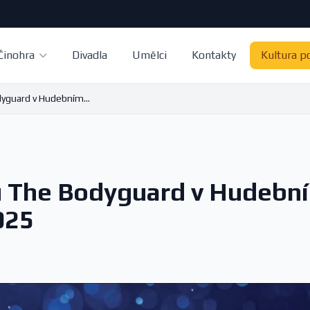
Činohra
Divadla
Umělci
Kontakty
Kultura p
yguard v Hudebním...
u The Bodyguard v Hudebn
025