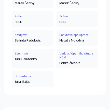
Marek Šedivý
Marek Šedivý
Režie
Scéna
Rocc
Rocc
Kostýmy
Pohybová spolupráce
Belinda Radulović
Nataša Novotná
Sbormistr
Vedoucí Operního studia
NDM
Jurij Galatenko
Lenka Živocká
Dramaturgie
Juraj Bajús