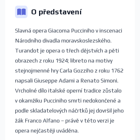
O představení
Slavná opera Giacoma Pucciniho v inscenaci
Národního divadla moravskoslezského.
Turandot je opera o třech dějstvích a pěti
obrazech z roku 1924; libreto na motivy
stejnojmenné hry Carla Gozziho z roku 1762
napsali Giuseppe Adami a Renato Simoni.
Vrcholné dílo italské operní tradice zůstalo
v okamžiku Pucciniho smrti nedokončené a
podle skladatelových náčrtků jej dovršil jeho
žák Franco Alfano – právě v této verzi je
opera nejčastěji uváděna.