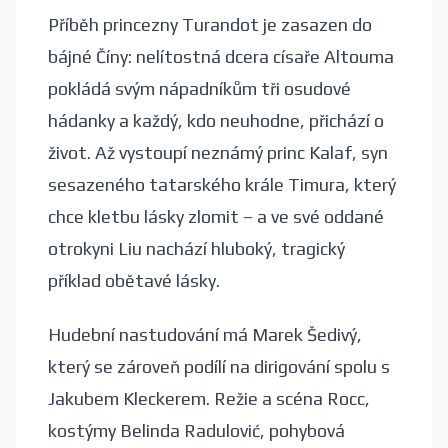
Příběh princezny Turandot je zasazen do
bájné Číny: nelítostná dcera císaře Altouma
pokládá svým nápadníkům tři osudové
hádanky a každý, kdo neuhodne, přichází o
život. Až vystoupí neznámý princ Kalaf, syn
sesazeného tatarského krále Timura, který
chce kletbu lásky zlomit – a ve své oddané
otrokyni Liu nachází hluboký, tragický
příklad obětavé lásky.
Hudební nastudování má Marek Šedivý,
který se zároveň podílí na dirigování spolu s
Jakubem Kleckerem. Režie a scéna Rocc,
kostýmy Belinda Radulović, pohybová