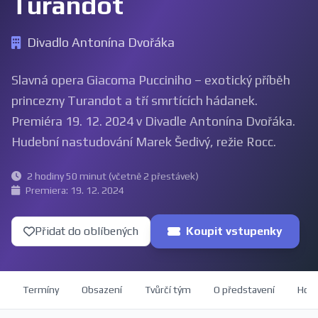
Turandot
Divadlo Antonína Dvořáka
Slavná opera Giacoma Pucciniho – exotický příběh
princezny Turandot a tří smrtících hádanek.
Premiéra 19. 12. 2024 v Divadle Antonína Dvořáka.
Hudební nastudování Marek Šedivý, režie Rocc.
2 hodiny 50 minut (včetně 2 přestávek)
Premiera: 19. 12. 2024
Přidat do oblíbených
Koupit vstupenky
Termíny
Obsazení
Tvůrčí tým
O představení
Hod