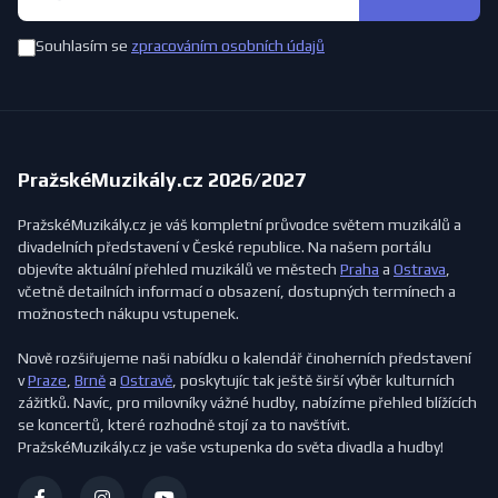
Souhlasím se
zpracováním osobních údajů
PražskéMuzikály.cz 2026/2027
PražskéMuzikály.cz je váš kompletní průvodce světem muzikálů a
divadelních představení v České republice. Na našem portálu
objevíte aktuální přehled muzikálů ve městech
Praha
a
Ostrava
,
včetně detailních informací o obsazení, dostupných termínech a
možnostech nákupu vstupenek.
Nově rozšiřujeme naši nabídku o kalendář činoherních představení
v
Praze
,
Brně
a
Ostravě
, poskytujíc tak ještě širší výběr kulturních
zážitků. Navíc, pro milovníky vážné hudby, nabízíme přehled blížících
se koncertů, které rozhodně stojí za to navštívit.
PražskéMuzikály.cz je vaše vstupenka do světa divadla a hudby!