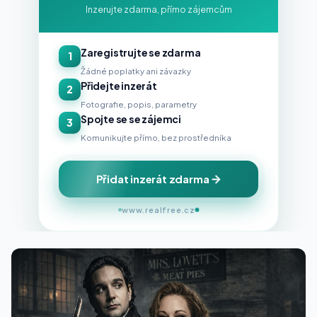
Inzerujte zdarma, přímo zájemcům
Zaregistrujte se zdarma
1
Žádné poplatky ani závazky
Přidejte inzerát
2
Fotografie, popis, parametry
Spojte se se zájemci
3
Komunikujte přímo, bez prostředníka
Přidat inzerát zdarma
www.realfree.cz