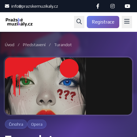
info@prazskemuzikaly.cz
Registrace
Úvod
/
Představení
/
Turandot
Činohra
Opera