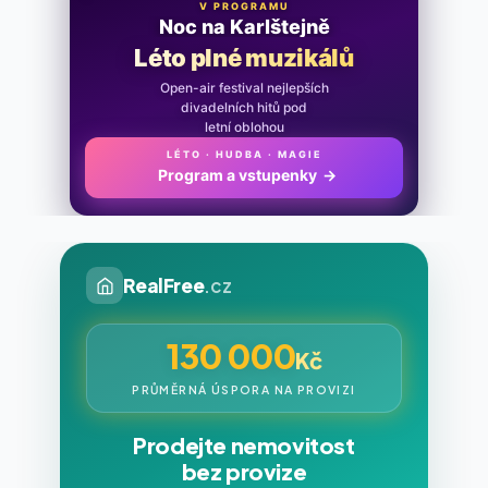
V PROGRAMU
Noc na Karlštejně
Léto plné muzikálů
Open-air festival nejlepších
divadelních hitů pod
letní oblohou
LÉTO · HUDBA · MAGIE
Program a vstupenky
→
RealFree
.cz
130 000
Kč
PRŮMĚRNÁ ÚSPORA NA PROVIZI
Prodejte nemovitost
bez provize