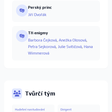
Perský princ
Jiří Dvořák
Tři enigmy
Barbora Čejková
,
Anežka Olosová
,
Petra Sejkorová
,
Julie Svitičová
,
Hana
Wimmerová
Tvůrčí tým
Hudební nastudování
Dirigent