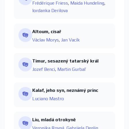
Frédérique Friess
,
Maida Hundeling
,
Iordanka Derilova
Altoum, císař
Václav Morys
,
Jan Vacík
Timur, sesazený tatarský král
Jozef Benci
,
Martin Gurbaľ
Kalaf, jeho syn, neznámý princ
Luciano Mastro
Liu, mladá otrokyně
Veronika Rovná
,
Gabrijela Deglin