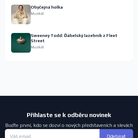
Obyčejná holka
Muzikál
Sweeney Todd: Ďábelský lazebník z Fleet
Street
Muzikál
Přihlaste se k odběru novinek
Buďte první, kdo se dozví o nových představeních a slevách
Odebírat