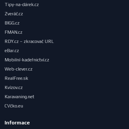
Tipy-na-dárek.cz
Zveráč.cz
BIGG.cz
FMAN.cz
RDY.cz – zkracovač URL
eBar.cz
Mobilní-kadeřnictví.cz
Web-clever.cz
RealFree.sk
Kvízov.cz
Karavaning.net
CVčko.eu
Informace