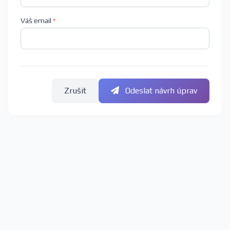
Váš email
*
Zrušit
Odeslat návrh úprav