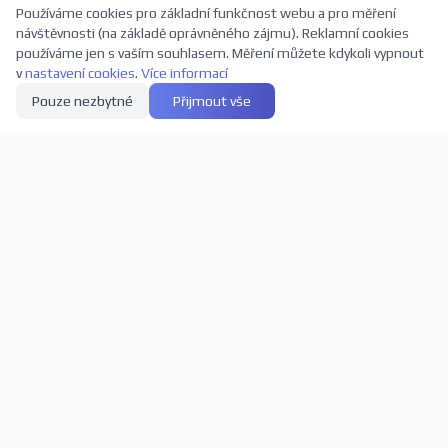
Používáme cookies pro základní funkčnost webu a pro měření
návštěvnosti (na základě oprávněného zájmu). Reklamní cookies
používáme jen s vaším souhlasem. Měření můžete kdykoli vypnout
v
nastavení cookies
.
Více informací
Pouze nezbytné
Přijmout vše
Přihlaste se k odběru novinek
Buďte první, kdo se dozví o nových představeních a slevách
Odebírat