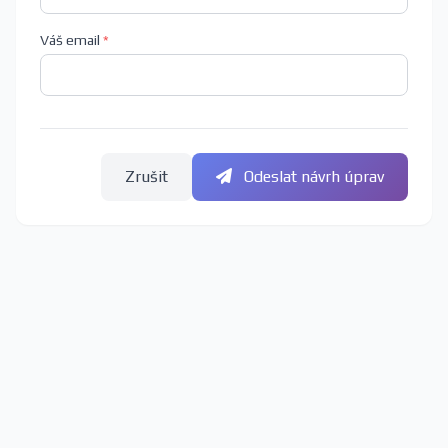
Váš email
*
Zrušit
Odeslat návrh úprav