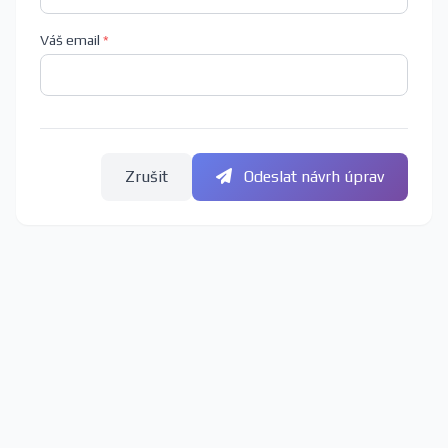
Váš email
*
Zrušit
Odeslat návrh úprav