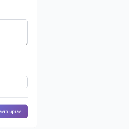
ávrh úprav