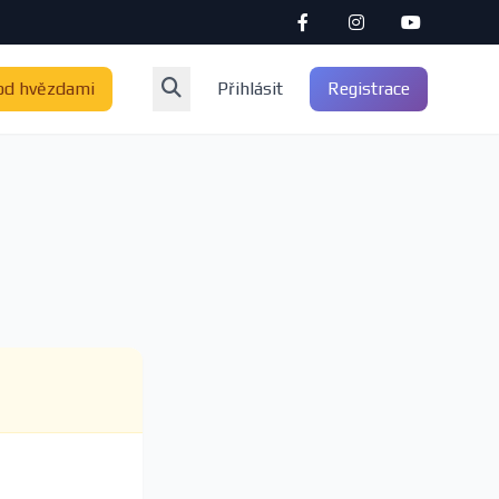
od hvězdami
Přihlásit
Registrace