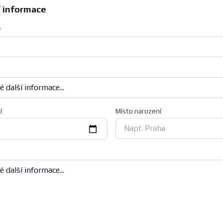
í informace
*
í
Místo narození