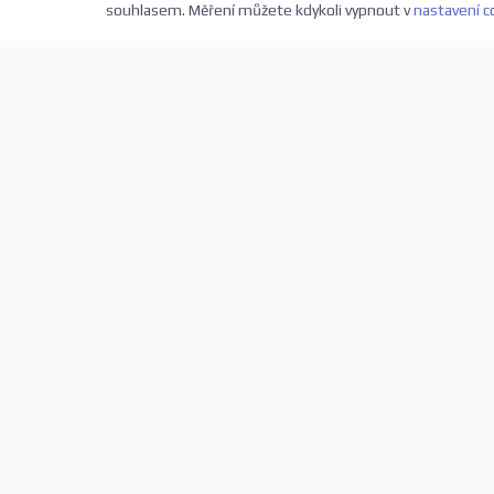
souhlasem. Měření můžete kdykoli vypnout v
nastavení c
Přihlaste se k odběru novinek
Buďte první, kdo se dozví o nových představeních a sl