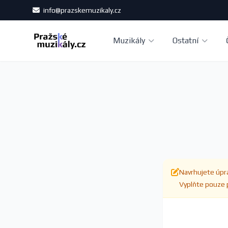
info@prazskemuzikaly.cz
Muzikály
Ostatní
Navrhujete úpra
Vyplňte pouze p