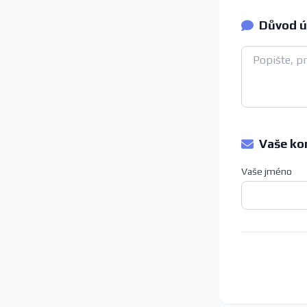
Důvod ú
Vaše ko
Vaše jméno