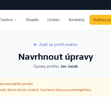
Činohra
Divadla
Umělci
Kontakty
Kultura p
Zpět na profil umělce
Navrhnout úpravy
Úpravy profilu:
Jan Janák
vy existujícího profilu
ole, která chcete změnit. Současná data jsou předvyplněna.