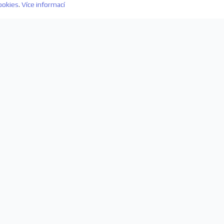
ookies
.
Více informací
evách