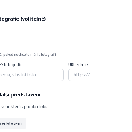
ografie (volitelné)
e
, pokud nechcete měnit fotografii
vé fotografie
URL zdroje
další představení
vení, která v profilu chybí.
představení