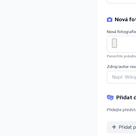
Nová fot
Nová fotografi
Ponechte prázdné
Zdroj/autor no
Přidat 
Přidejte předsta
Přidat 