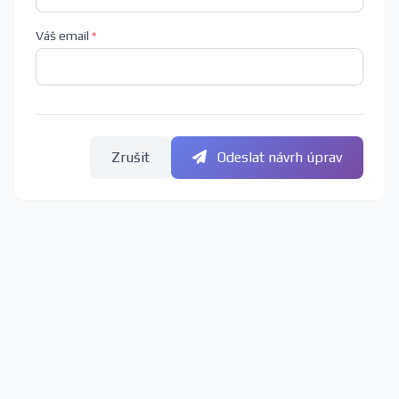
Váš email
*
Zrušit
Odeslat návrh úprav