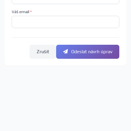
Váš email
*
Zrušit
Odeslat návrh úprav