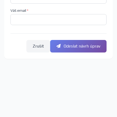
Váš email
*
Zrušit
Odeslat návrh úprav