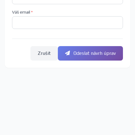
Váš email
*
Zrušit
Odeslat návrh úprav