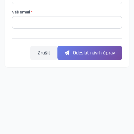
Váš email
*
Zrušit
Odeslat návrh úprav