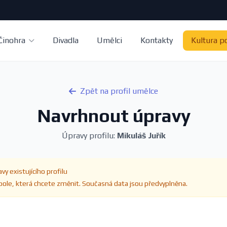
Činohra
Divadla
Umělci
Kontakty
Kultura p
Zpět na profil umělce
Navrhnout úpravy
Úpravy profilu:
Mikuláš Juřík
vy existujícího profilu
ole, která chcete změnit. Současná data jsou předvyplněna.