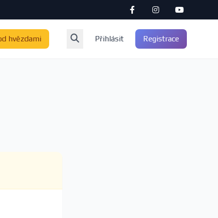
od hvězdami
Přihlásit
Registrace