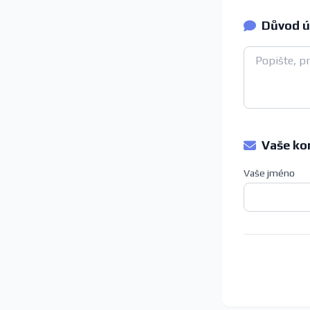
Důvod ú
Vaše ko
Vaše jméno