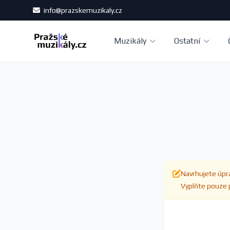
info@prazskemuzikaly.cz
Muzikály
Ostatní
Navrhujete úpra
Vyplňte pouze p