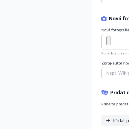
Nová fot
Nová fotografi
Ponechte prázdné
Zdroj/autor no
Přidat 
Přidejte předsta
Přidat 