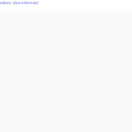
ookies
.
Více informací
evách