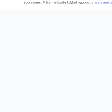
souhlasem. Měření můžete kdykoli vypnout v
nastavení c
Přihlaste se k odběru novinek
Buďte první, kdo se dozví o nových představeních a sl