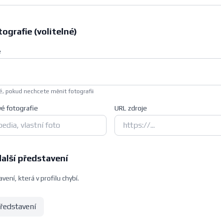
ografie (volitelné)
e
, pokud nechcete měnit fotografii
vé fotografie
URL zdroje
další představení
vení, která v profilu chybí.
představení