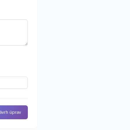
ávrh úprav