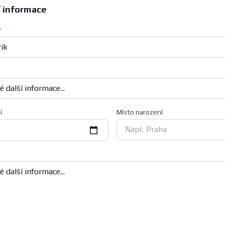
í informace
*
í
Místo narození