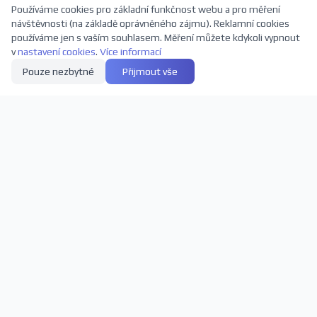
Používáme cookies pro základní funkčnost webu a pro měření
návštěvnosti (na základě oprávněného zájmu). Reklamní cookies
používáme jen s vaším souhlasem. Měření můžete kdykoli vypnout
v
nastavení cookies
.
Více informací
Pouze nezbytné
Přijmout vše
Přihlaste se k odběru novinek
Buďte první, kdo se dozví o nových představeních a slevách
Odebírat