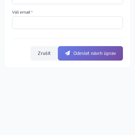
Váš email
*
Zrušit
Odeslat návrh úprav