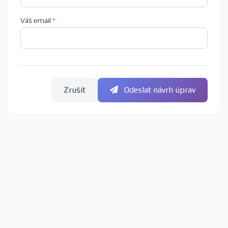
Váš email
*
Zrušit
Odeslat návrh úprav