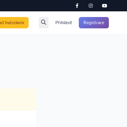
od hvězdami
Přihlásit
Registrace