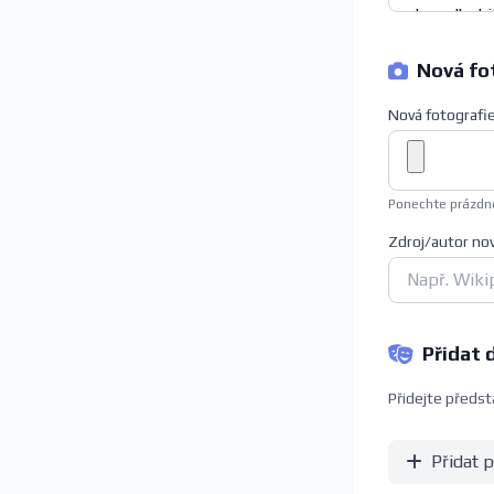
Nová fot
Nová fotografi
Ponechte prázdné
Zdroj/autor no
Přidat 
Přidejte předsta
Přidat 