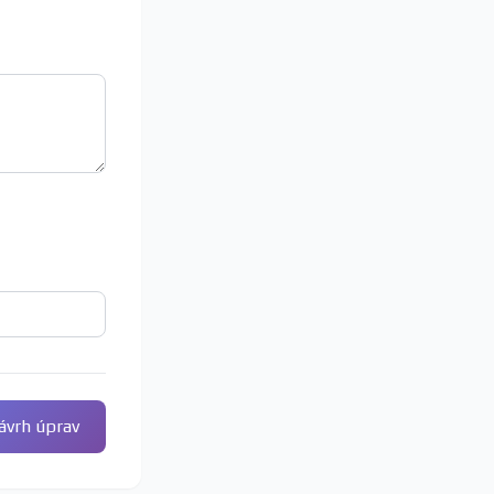
ávrh úprav