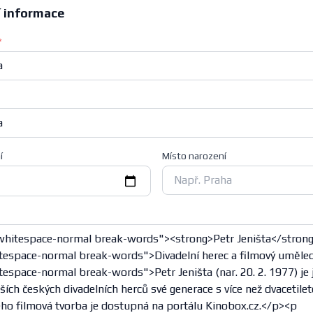
í informace
*
í
Místo narození