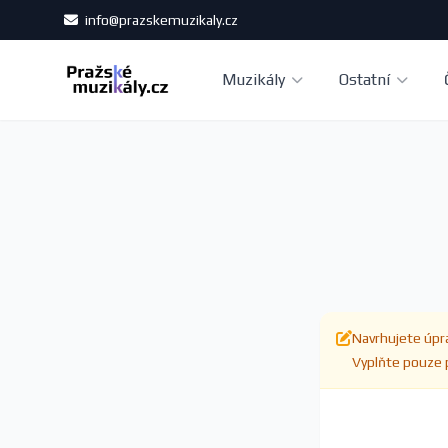
info@prazskemuzikaly.cz
Muzikály
Ostatní
Navrhujete úpra
Vyplňte pouze p