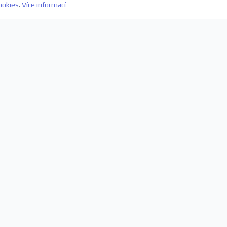
ookies
.
Více informací
evách