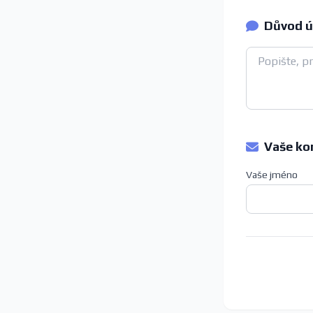
Důvod ú
Vaše ko
Vaše jméno