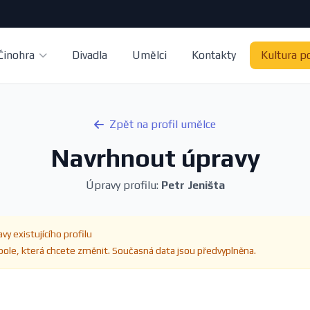
Činohra
Divadla
Umělci
Kontakty
Kultura p
Zpět na profil umělce
Navrhnout úpravy
Úpravy profilu:
Petr Jeništa
vy existujícího profilu
ole, která chcete změnit. Současná data jsou předvyplněna.