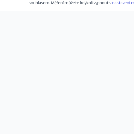
souhlasem. Měření můžete kdykoli vypnout v
nastavení c
Přihlaste se k odběru novinek
Buďte první, kdo se dozví o nových představeních a sl