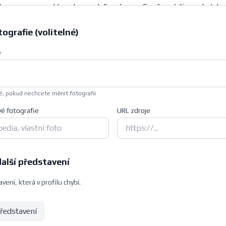
ografie (volitelné)
e
, pokud nechcete měnit fotografii
vé fotografie
URL zdroje
další představení
vení, která v profilu chybí.
představení