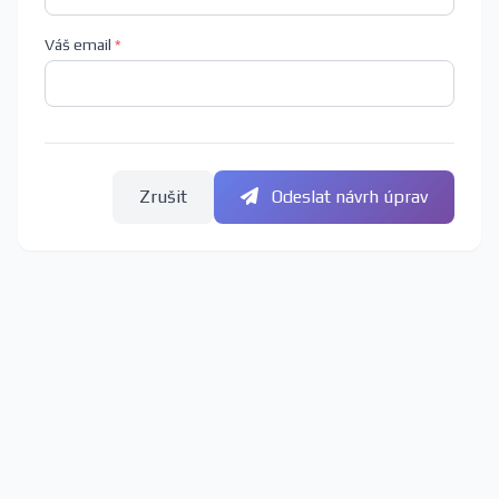
Váš email
*
Zrušit
Odeslat návrh úprav