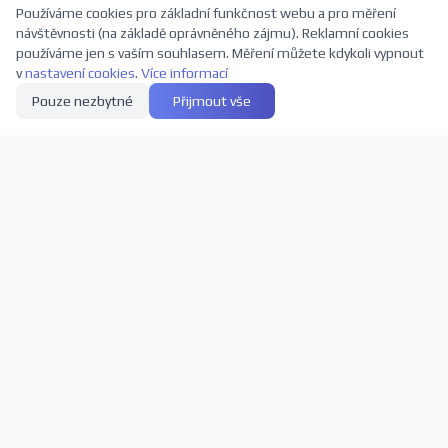
Používáme cookies pro základní funkčnost webu a pro měření
návštěvnosti (na základě oprávněného zájmu). Reklamní cookies
používáme jen s vaším souhlasem. Měření můžete kdykoli vypnout
v
nastavení cookies
.
Více informací
Pouze nezbytné
Přijmout vše
Přihlaste se k odběru novinek
Buďte první, kdo se dozví o nových představeních a slevách
Odebírat