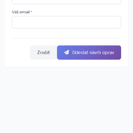
Váš email
*
Zrušit
Odeslat návrh úprav