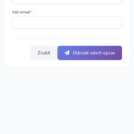
Váš email
*
Zrušit
Odeslat návrh úprav