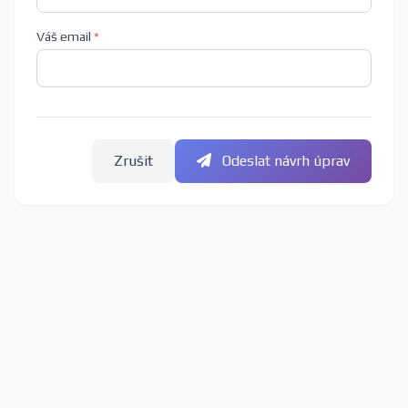
Váš email
*
Zrušit
Odeslat návrh úprav