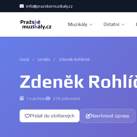
info@prazskemuzikaly.cz
Muzikály
Ostatní
Úvod
/
Umělci
/
Zdeněk Rohlíček
Zdeněk Rohlí
1 v archivu
270 zobrazení
Přidat do oblíbených
Navrhnout úpravy