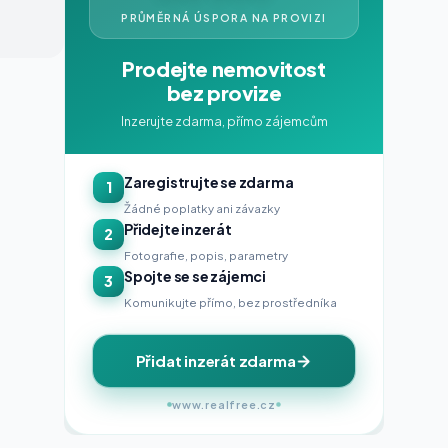
PRŮMĚRNÁ ÚSPORA NA PROVIZI
Prodejte nemovitost
bez provize
Inzerujte zdarma, přímo zájemcům
Zaregistrujte se zdarma
1
Žádné poplatky ani závazky
Přidejte inzerát
2
Fotografie, popis, parametry
Spojte se se zájemci
3
Komunikujte přímo, bez prostředníka
Přidat inzerát zdarma
www.realfree.cz