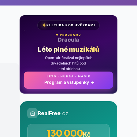
★
KULTURA POD HVĚZDAMI
V PROGRAMU
Noc na Karlštejně
Léto plné muzikálů
Open-air festival nejlepších
divadelních hitů pod
letní oblohou
LÉTO · HUDBA · MAGIE
Program a vstupenky
→
RealFree
.cz
130 000
Kč