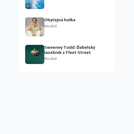
Obyčejná holka
Muzikál
Sweeney Todd: Ďábelský
lazebník z Fleet Street
Muzikál