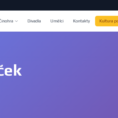
Činohra
Divadla
Umělci
Kontakty
Kultura p
ček