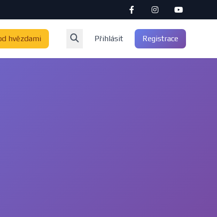
od hvězdami
Přihlásit
Registrace