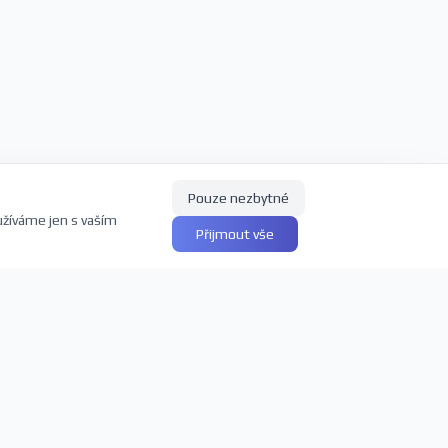
Pouze nezbytné
užíváme jen s vaším
Přijmout vše