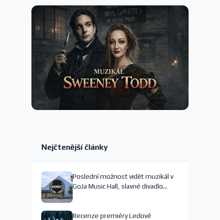
Nejčtenější články
Poslední možnost vidět muzikál v
GoJa Music Hall, slavné divadlo
nejspíš končí
Recenze premiéry Ledové