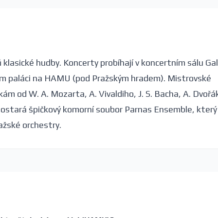
ů klasické hudby. Koncerty probíhají v koncertním sálu Gal
ém paláci na HAMU (pod Pražským hradem). Mistrovské
ám od W. A. Mozarta, A. Vivaldiho, J. S. Bacha, A. Dvořá
 postará špičkový komorní soubor Parnas Ensemble, který
ažské orchestry.