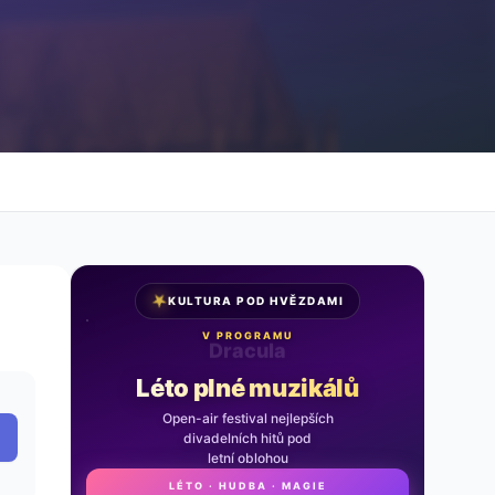
★
KULTURA POD HVĚZDAMI
V PROGRAMU
Noc na Karlštejně
Léto plné muzikálů
Open-air festival nejlepších
divadelních hitů pod
letní oblohou
LÉTO · HUDBA · MAGIE