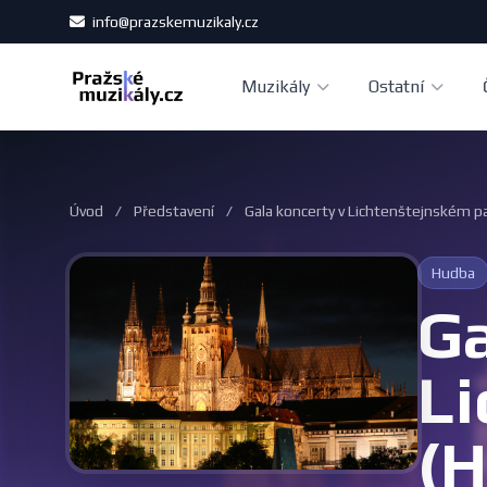
info@prazskemuzikaly.cz
Muzikály
Ostatní
Úvod
/
Představení
/
Gala koncerty v Lichtenštejnském p
Hudba
Ga
Li
(