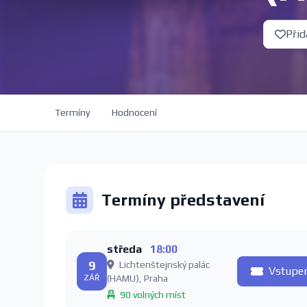
Přid
Termíny
Hodnocení
Termíny představení
středa
18:00
9
Lichtenštejnský palác
Vstupe
ZÁŘ
(HAMU), Praha
90 volných míst