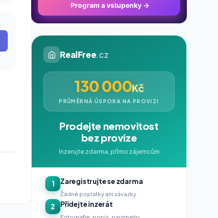
Program a vstupenky
→
RealFree
.cz
130 000
Kč
PRŮMĚRNÁ ÚSPORA NA PROVIZI
Prodejte nemovitost
bez provize
Inzerujte zdarma, přímo zájemcům
Zaregistrujte se zdarma
1
Žádné poplatky ani závazky
Přidejte inzerát
2
Fotografie, popis, parametry