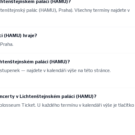
Lichtenštejnském paláci (HAMU)?
ichtenštejnský palác (HAMU), Praha). Všechny termíny najdete v
ci (HAMU) hraje?
 Praha.
chtenštejnském paláci (HAMU)?
stupenek — najdete v kalendáři výše na této stránce.
ncerty v Lichtenštejnském paláci (HAMU)?
olosseum Ticket. U každého termínu v kalendáři výše je tlačítko