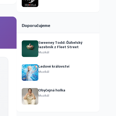
Doporučujeme
Sweeney Todd: Ďábelský
lazebník z Fleet Street
Muzikál
Ledové království
Muzikál
Obyčejná holka
Muzikál