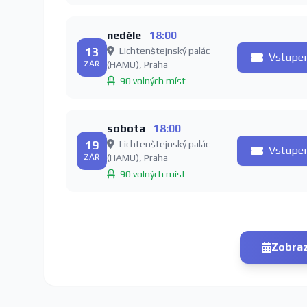
neděle
18:00
13
Lichtenštejnský palác
Vstupe
ZÁŘ
(HAMU), Praha
90 volných míst
sobota
18:00
19
Lichtenštejnský palác
Vstupe
ZÁŘ
(HAMU), Praha
90 volných míst
Zobraz