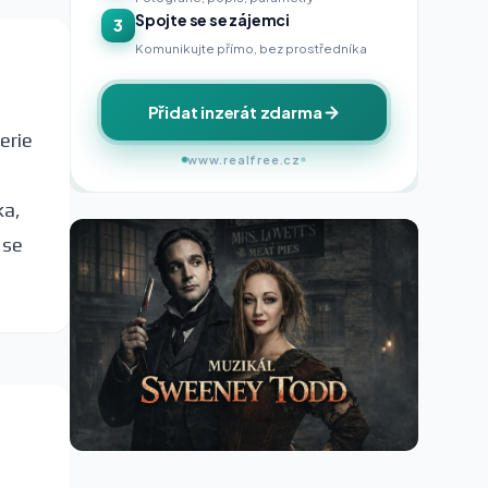
Spojte se se zájemci
3
Komunikujte přímo, bez prostředníka
Přidat inzerát zdarma
erie
www.realfree.cz
ka,
 se