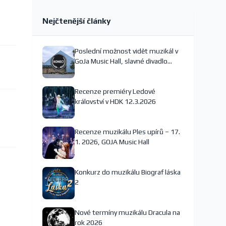
Nejčtenější články
Poslední možnost vidět muzikál v
GoJa Music Hall, slavné divadlo
nejspíš končí
Recenze premiéry Ledové
království v HDK 12.3.2026
Recenze muzikálu Ples upírů – 17.
1. 2026, GOJA Music Hall
Konkurz do muzikálu Biograf láska
2
Nové termíny muzikálu Dracula na
rok 2026