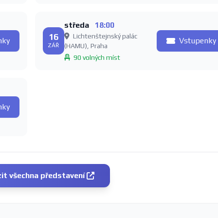
středa
18:00
16
Lichtenštejnský palác
nky
Vstupenky
ZÁŘ
(HAMU), Praha
90 volných míst
nky
it všechna představení