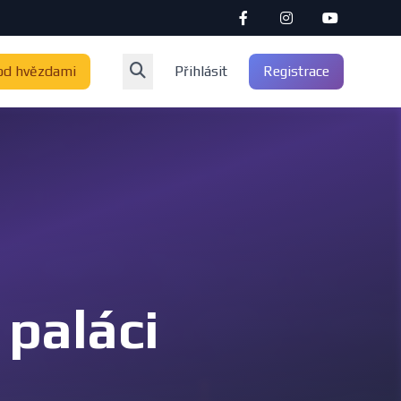
od hvězdami
Přihlásit
Registrace
paláci