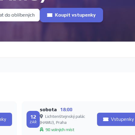
at do oblíbených
Koupit vstupenky
sobota
18:00
12
Lichtenštejnský palác
nky
Vstupenky
ZÁŘ
(HAMU), Praha
90 volných míst