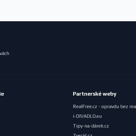
evách
ie
Partnerské weby
RealFree.cz - opravdu bez rea
i-DIVADLO.eu
Tipy-na-dárek.cz
Zveráč.cz