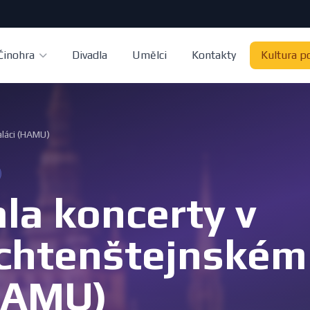
Činohra
Divadla
Umělci
Kontakty
Kultura p
aláci (HAMU)
la koncerty v
chtenštejnském 
HAMU)