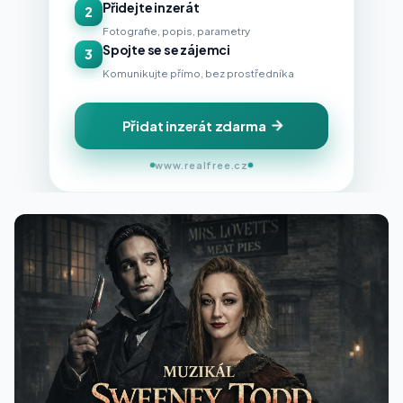
Přidejte inzerát
2
Fotografie, popis, parametry
Spojte se se zájemci
3
Komunikujte přímo, bez prostředníka
Přidat inzerát zdarma
www.realfree.cz