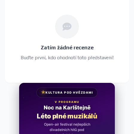
Zatím žádné recenze
Buďte první, kdo ohodnotí toto představení!
★
KULTURA POD HVĚZDAMI
V PROGRAMU
Noc na Karlštejně
Léto plné muzikálů
Open-air festival nejlepších
divadelních hitů pod