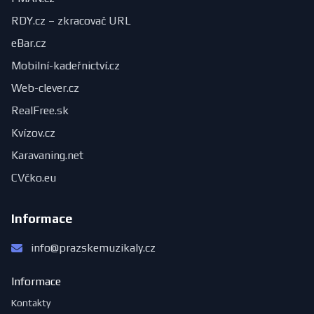
RDY.cz – zkracovač URL
eBar.cz
Mobilní-kadeřnictví.cz
Web-clever.cz
RealFree.sk
Kvízov.cz
Karavaning.net
CVčko.eu
Informace
info@prazskemuzikaly.cz
Informace
Kontakty