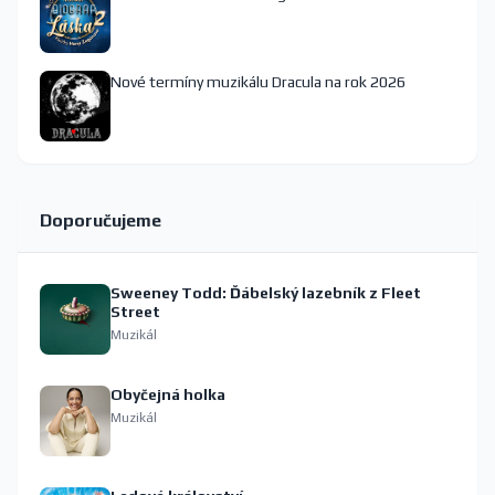
Nové termíny muzikálu Dracula na rok 2026
Doporučujeme
Sweeney Todd: Ďábelský lazebník z Fleet
Street
Muzikál
Obyčejná holka
Muzikál