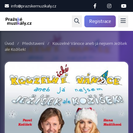
info@prazskemuzikaly.cz
Registrace
Úvod
/
Představení
/
Kouzelné Vánoce aneb já nejsem Ježíšek
ale Kožíšek!