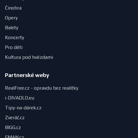
Činohra
Opery
Balety
Koncerty
Pro děti
Kultura pod hvězdami
Partnerské weby
RealFree.cz - opravdu bez realitky
i-DIVADLO.eu
Tipy-na-dárek.cz
Zveráč.cz
BIGG.cz
FMAN.cz