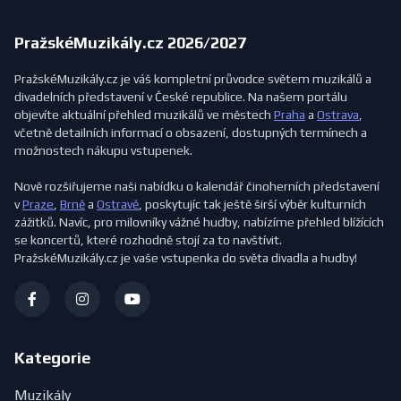
PražskéMuzikály.cz 2026/2027
PražskéMuzikály.cz je váš kompletní průvodce světem muzikálů a
divadelních představení v České republice. Na našem portálu
objevíte aktuální přehled muzikálů ve městech
Praha
a
Ostrava
,
včetně detailních informací o obsazení, dostupných termínech a
možnostech nákupu vstupenek.
Nově rozšiřujeme naši nabídku o kalendář činoherních představení
v
Praze
,
Brně
a
Ostravě
, poskytujíc tak ještě širší výběr kulturních
zážitků. Navíc, pro milovníky vážné hudby, nabízíme přehled blížících
se koncertů, které rozhodně stojí za to navštívit.
PražskéMuzikály.cz je vaše vstupenka do světa divadla a hudby!
Kategorie
Muzikály