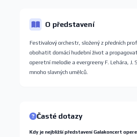
O představení
Festivalový orchestr, složený z předních pro
obohatit domácí hudební život a propagovat 
operetní melodie a evergreeny F. Lehára, J. 
mnoho slavných umělců.
Časté dotazy
Kdy je nejbližší představení Galakoncert operet