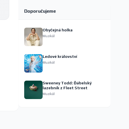
Doporučujeme
Obyčejná holka
Muzikál
Ledové království
Muzikál
Sweeney Todd: Ďábelský
lazebník z Fleet Street
Muzikál