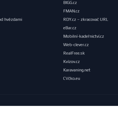
BIGG.cz
FMAN.cz
od hvězdami
RDY.cz – zkracovač URL
eBar.cz
Mobilní-kadeřnictví.cz
Web-clever.cz
RealFree.sk
Kvízov.cz
Karavaning.net
CVčko.eu