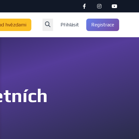
od hvězdami
Přihlásit
Registrace
etních