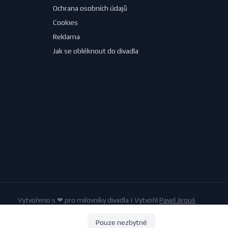
Ochrana osobních údajů
Cookies
Reklama
Jak se obléknout do divadla
Vytvořeno s ❤ pro milovníky divadla | Vytvořil
Pavel Jirouš
Pouze nezbytné