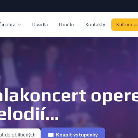
Činohra
Divadla
Umělci
Kontakty
Kultura p
lakoncert oper
lodií...
at do oblíbených
Koupit vstupenky