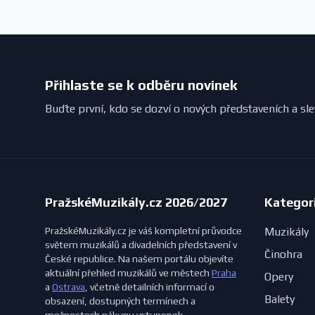
Přihlaste se k odběru novinek
Buďte první, kdo se dozví o nových představeních a sl
PražskéMuzikály.cz 2026/2027
Kategor
PražskéMuzikály.cz je váš kompletní průvodce
Muzikály
světem muzikálů a divadelních představení v
Činohra
České republice. Na našem portálu objevíte
aktuální přehled muzikálů ve městech
Praha
Opery
a
Ostrava
, včetně detailních informací o
Balety
obsazení, dostupných termínech a