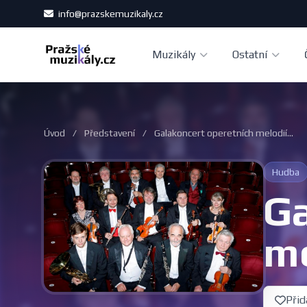
info@prazskemuzikaly.cz
Muzikály
Ostatní
Úvod
/
Představení
/
Galakoncert operetních melodií...
Hudba
Ga
me
Přid