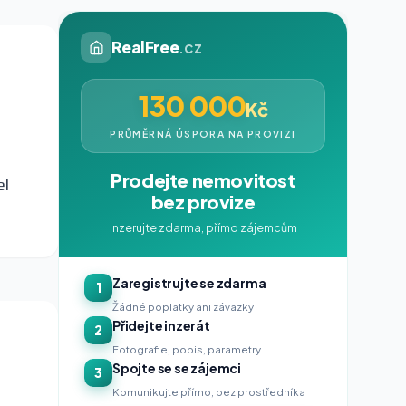
RealFree
.cz
130 000
Kč
PRŮMĚRNÁ ÚSPORA NA PROVIZI
Prodejte nemovitost
el
bez provize
Inzerujte zdarma, přímo zájemcům
Zaregistrujte se zdarma
1
Žádné poplatky ani závazky
Přidejte inzerát
2
Fotografie, popis, parametry
Spojte se se zájemci
3
Komunikujte přímo, bez prostředníka