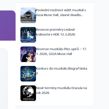
Poslední možnost vidět muzikál v
GoJa Music Hall, slavné divadlo
nejspíš končí
Recenze premiéry Ledové
království v HDK 12.3.2026
Recenze muzikálu Ples upírů – 17.
1. 2026, GOJA Music Hall
Konkurz do muzikálu Biograf láska
2
Nové termíny muzikálu Dracula na
rok 2026