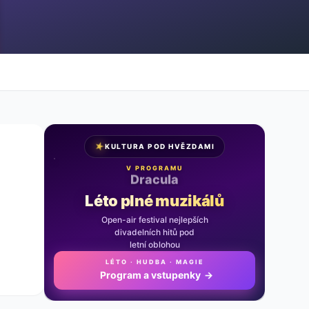
★
KULTURA POD HVĚZDAMI
V PROGRAMU
Noc na Karlštejně
Léto plné muzikálů
Open-air festival nejlepších
divadelních hitů pod
letní oblohou
LÉTO · HUDBA · MAGIE
Program a vstupenky
→