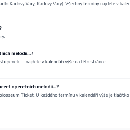
vadlo Karlovy Vary, Karlovy Vary). Všechny termíny najdete v kale
?
ry.
ích melodií...?
stupenek — najdete v kalendáři výše na této stránce.
ert operetních melodií...?
olosseum Ticket. U každého termínu v kalendáři výše je tlačítko