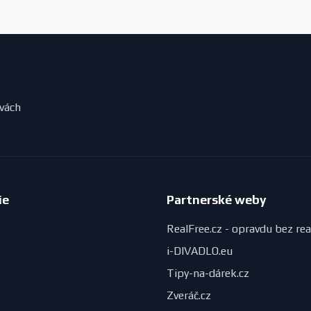
evách
ie
Partnerské weby
RealFree.cz - opravdu bez rea
i-DIVADLO.eu
Tipy-na-dárek.cz
Zveráč.cz