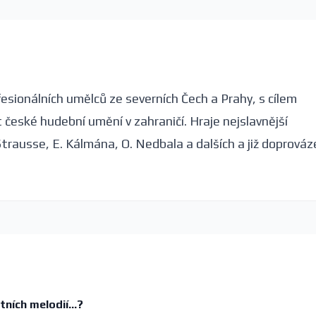
fesionálních umělců ze severních Čech a Prahy, s cílem
české hudební umění v zahraničí. Hraje nejslavnější
Strausse, E. Kálmána, O. Nedbala a dalších a již doprováz
ních melodií...?