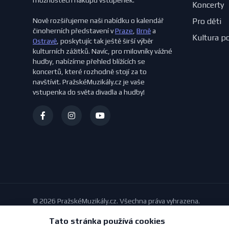
možnostech nákupu vstupenek.
Koncerty
Nově rozšiřujeme naši nabídku o kalendář
Pro děti
činoherních představení v
Praze
,
Brně
a
Kultura p
Ostravě
, poskytujíc tak ještě širší výběr
kulturních zážitků. Navíc, pro milovníky vážné
hudby, nabízíme přehled blížících se
koncertů, které rozhodně stojí za to
navštívit. PražskéMuzikály.cz je vaše
vstupenka do světa divadla a hudby!
© 2026 PražskéMuzikály.cz. Všechna práva vyhrazena.
Tato stránka používá cookies