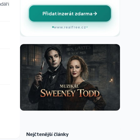
ndáři
Přidat inzerát zdarma
www.realfree.cz
Nejčtenější články