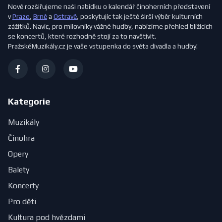
Nově rozšiřujeme naši nabídku o kalendář činoherních představení
v
Praze
,
Brně
a
Ostravě
, poskytujíc tak ještě širší výběr kulturních
zážitků. Navíc, pro milovníky vážné hudby, nabízíme přehled blížících
se koncertů, které rozhodně stojí za to navštívit.
PražskéMuzikály.cz je vaše vstupenka do světa divadla a hudby!
Kategorie
Muzikály
Činohra
Opery
Balety
Koncerty
Pro děti
Kultura pod hvězdami