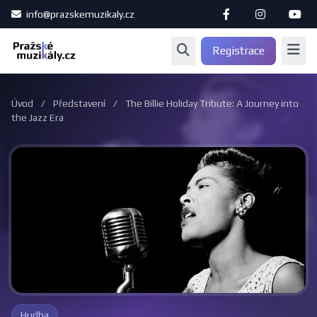
info@prazskemuzikaly.cz
Registrace
Úvod
/
Představení
/
The Billie Holiday Tribute: A Journey into
the Jazz Era
Hudba