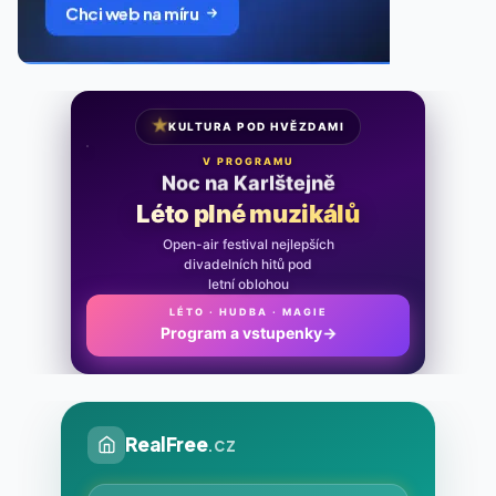
★
KULTURA POD HVĚZDAMI
V PROGRAMU
Noc na Karlštejně
Léto plné muzikálů
Open-air festival nejlepších
divadelních hitů pod
letní oblohou
LÉTO · HUDBA · MAGIE
Program a vstupenky
→
RealFree
.cz