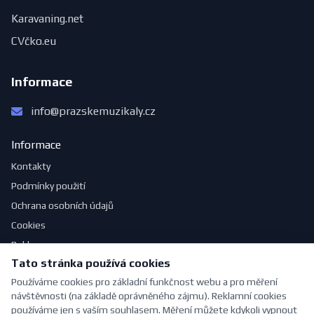
Karavaning.net
CVčko.eu
Informace
info@prazskemuzikaly.cz
Informace
Kontakty
Podmínky použití
Ochrana osobních údajů
Cookies
Reklama
Tato stránka používá cookies
Jak se obléknout do divadla
Používáme cookies pro základní funkčnost webu a pro měření
návštěvnosti (na základě oprávněného zájmu). Reklamní cookies
používáme jen s vaším souhlasem. Měření můžete kdykoli vypnout