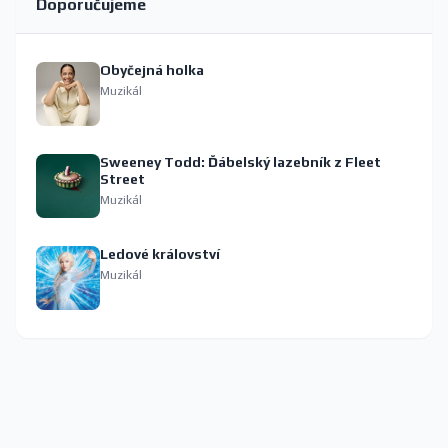
Doporučujeme
Obyčejná holka
Muzikál
Sweeney Todd: Ďábelský lazebník z Fleet
Street
Muzikál
Ledové království
Muzikál