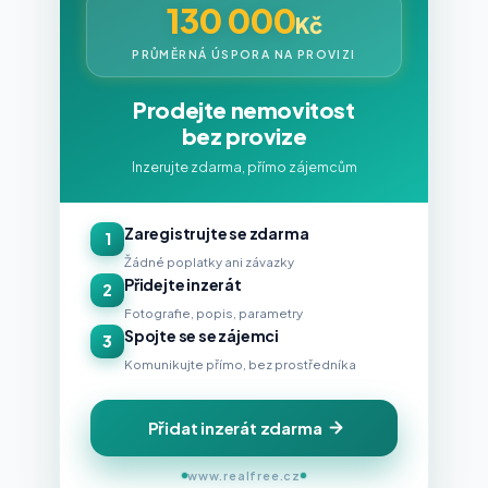
130 000
Kč
PRŮMĚRNÁ ÚSPORA NA PROVIZI
Prodejte nemovitost
bez provize
Inzerujte zdarma, přímo zájemcům
Zaregistrujte se zdarma
1
Žádné poplatky ani závazky
Přidejte inzerát
2
Fotografie, popis, parametry
Spojte se se zájemci
3
Komunikujte přímo, bez prostředníka
Přidat inzerát zdarma
www.realfree.cz