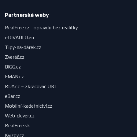
Partnerské weby
RealFree.cz - opravdu bez realitky
i-DIVADLO.eu
Tipy-na-dárek.cz
Zveráč.cz
BIGG.cz
FMAN.cz
RDY.cz – zkracovač URL
eBar.cz
Mobilní-kadeřnictví.cz
Web-clever.cz
RealFree.sk
Kvízov.cz