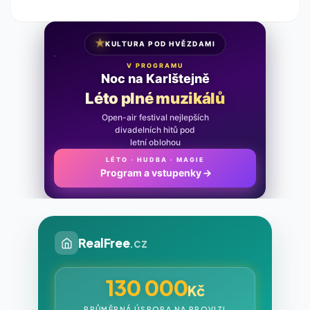
★
KULTURA POD HVĚZDAMI
V PROGRAMU
Noc na Karlštejně
Léto plné muzikálů
Open-air festival nejlepších
divadelních hitů pod
letní oblohou
LÉTO · HUDBA · MAGIE
Program a vstupenky
→
RealFree
.cz
130 000
Kč
PRŮMĚRNÁ ÚSPORA NA PROVIZI