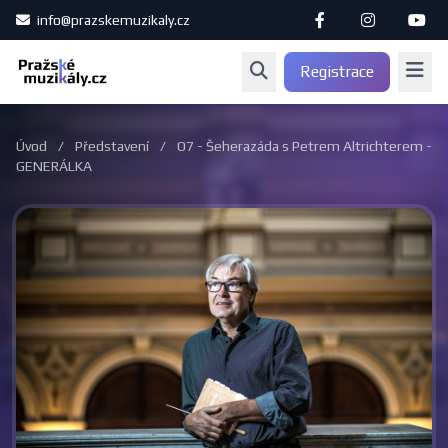
info@prazskemuzikaly.cz
Registrace
Úvod
/
Představení
/
O7 - Šeherazáda s Petrem Altrichterem -
GENERÁLKA