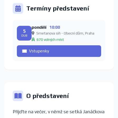
Termíny představení
pondělí
10:00
5
Smetanova síň - Obecní dům, Praha
DUB
670 volných míst
Vstupenky
O představení
Přijďte na večer, v němž se setká Janáčkova