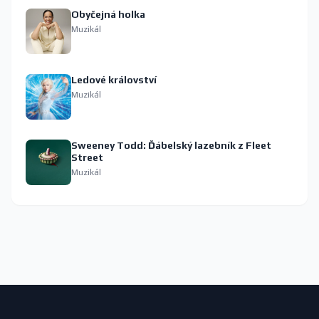
Obyčejná holka
Muzikál
Ledové království
Muzikál
Sweeney Todd: Ďábelský lazebník z Fleet
Street
Muzikál