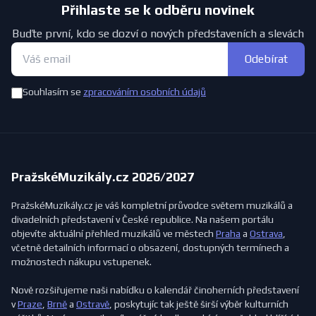
Přihlaste se k odběru novinek
Buďte první, kdo se dozví o nových představeních a slevách
Odebírat
Souhlasím se
zpracováním osobních údajů
PražskéMuzikály.cz 2026/2027
PražskéMuzikály.cz je váš kompletní průvodce světem muzikálů a
divadelních představení v České republice. Na našem portálu
objevíte aktuální přehled muzikálů ve městech
Praha
a
Ostrava
,
včetně detailních informací o obsazení, dostupných termínech a
možnostech nákupu vstupenek.
Nově rozšiřujeme naši nabídku o kalendář činoherních představení
v
Praze
,
Brně
a
Ostravě
, poskytujíc tak ještě širší výběr kulturních