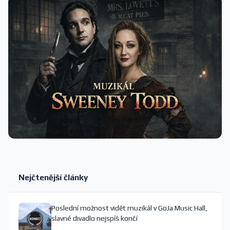
Nejčtenější články
Poslední možnost vidět muzikál v GoJa Music Hall,
slavné divadlo nejspíš končí