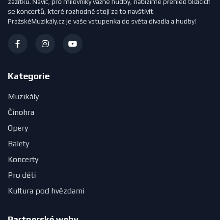
zážitků. Navíc, pro milovníky vážné hudby, nabízíme přehled blížících
se koncertů, které rozhodně stojí za to navštívit.
PražskéMuzikály.cz je vaše vstupenka do světa divadla a hudby!
Kategorie
Muzikály
Činohra
Opery
Balety
Koncerty
Pro děti
Kultura pod hvězdami
Partnerské weby