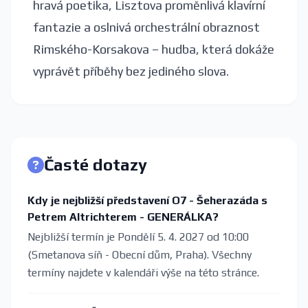
hravá poetika, Lisztova proměnlivá klavírní
fantazie a oslnivá orchestrální obraznost
Rimského-Korsakova – hudba, která dokáže
vyprávět příběhy bez jediného slova.
Časté dotazy
Kdy je nejbližší představení O7 - Šeherazáda s
Petrem Altrichterem - GENERÁLKA?
Nejbližší termín je Pondělí 5. 4. 2027 od 10:00
(Smetanova síň - Obecní dům, Praha). Všechny
termíny najdete v kalendáři výše na této stránce.