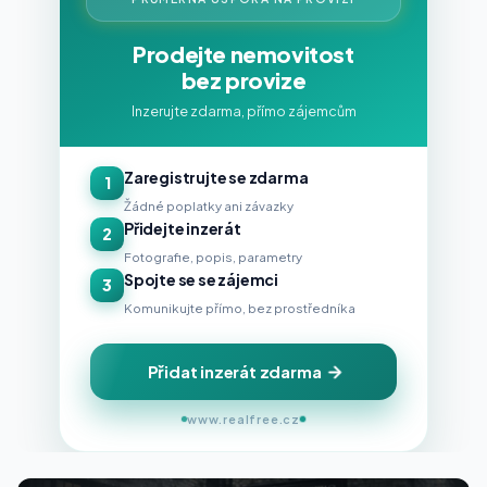
Prodejte nemovitost
bez provize
Inzerujte zdarma, přímo zájemcům
Zaregistrujte se zdarma
1
Žádné poplatky ani závazky
Přidejte inzerát
2
Fotografie, popis, parametry
Spojte se se zájemci
3
Komunikujte přímo, bez prostředníka
Přidat inzerát zdarma
www.realfree.cz