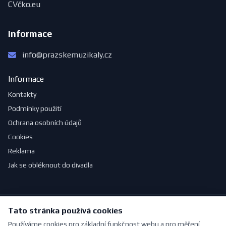
CVčko.eu
Informace
info@prazskemuzikaly.cz
Informace
Kontakty
Podmínky použití
Ochrana osobních údajů
Cookies
Reklama
Jak se obléknout do divadla
Tato stránka používá cookies
© 2026 PražskéMuzikály.cz. Všechna práva vyhrazena.
Vytvořeno s ❤ pro milovníky divadla | Vytvořil
Pavel Jirouš
Používáme cookies pro základní funkčnost webu a pro měření