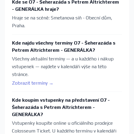
Kde se O7 - Šeherazáda s Petrem Altrichterem
- GENERÁLKA hraje?
Hraje se na scéně: Smetanova síň - Obecní dům,
Praha.
Kde najdu všechny termíny O7 - Šeherazáda s
Petrem Altrichterem - GENERÁLKA?
Všechny aktuální termíny — a u každého i nákup
vstupenek — najdete v kalendáři výše na této
stránce.
Zobrazit termíny →
Kde koupím vstupenky na představení O7 -
Šeherazáda s Petrem Altrichterem -
GENERÁLKA?
Vstupenky koupíte online u oficiálního prodejce
Colosseum Ticket. U každého termínu v kalendáři