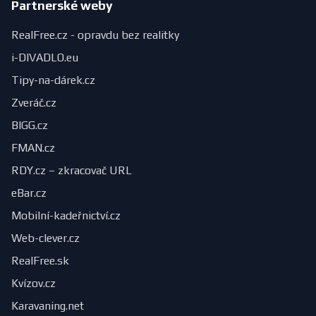
Partnerské weby
RealFree.cz - opravdu bez realitky
i-DIVADLO.eu
Tipy-na-dárek.cz
Zveráč.cz
BIGG.cz
FMAN.cz
RDY.cz – zkracovač URL
eBar.cz
Mobilní-kadeřnictví.cz
Web-clever.cz
RealFree.sk
Kvízov.cz
Karavaning.net