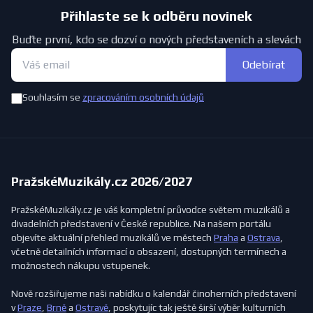
Přihlaste se k odběru novinek
Buďte první, kdo se dozví o nových představeních a slevách
Odebírat
Souhlasím se
zpracováním osobních údajů
PražskéMuzikály.cz 2026/2027
PražskéMuzikály.cz je váš kompletní průvodce světem muzikálů a
divadelních představení v České republice. Na našem portálu
objevíte aktuální přehled muzikálů ve městech
Praha
a
Ostrava
,
včetně detailních informací o obsazení, dostupných termínech a
možnostech nákupu vstupenek.
Nově rozšiřujeme naši nabídku o kalendář činoherních představení
v
Praze
,
Brně
a
Ostravě
, poskytujíc tak ještě širší výběr kulturních