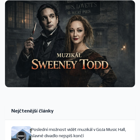
Nejčtenější články
Poslední možnost vidět muzikál v GoJa Music Hall,
slavné divadlo nejspíš končí