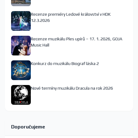
Recenze premiéry Ledové království v HDK
12.3.2026
Recenze muzikálu Ples upírů – 17. 1. 2026, GOJA
Music Hall
Konkurz do muzikálu Biograf láska 2
Nové termíny muzikálu Dracula na rok 2026
Doporučujeme