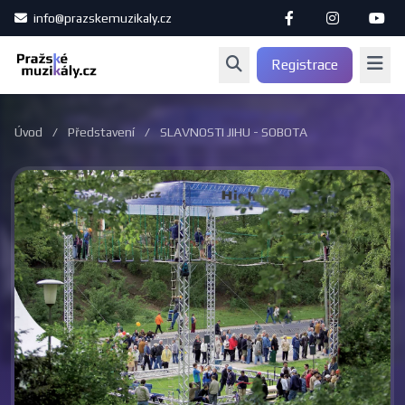
info@prazskemuzikaly.cz
Registrace
Úvod
/
Představení
/
SLAVNOSTI JIHU - SOBOTA