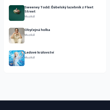
Sweeney Todd: Ďábelský lazebník z Fleet
Street
Muzikál
Obyčejná holka
Muzikál
Ledové království
Muzikál