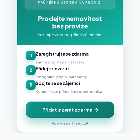
PRŮMĚRNÁ ÚSPORA NA PROVIZI
Prodejte nemovitost
bez provize
Inzerujte zdarma, přímo zájemcům
Zaregistrujte se zdarma
1
Žádné poplatky ani závazky
Přidejte inzerát
2
Fotografie, popis, parametry
Spojte se se zájemci
3
Komunikujte přímo, bez prostředníka
Přidat inzerát zdarma
www.realfree.cz