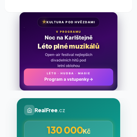
★
KULTURA POD HVĚZDAMI
V PROGRAMU
Noc na Karlštejně
Léto plné muzikálů
Open-air festival nejlepších
divadelních hitů pod
letní oblohou
LÉTO · HUDBA · MAGIE
Program a vstupenky
→
RealFree
.cz
130 000
Kč