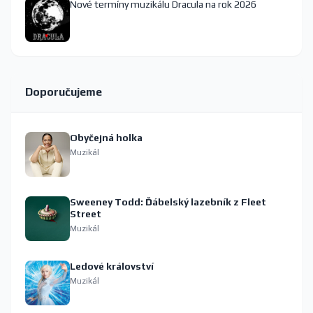
Nové termíny muzikálu Dracula na rok 2026
Doporučujeme
Obyčejná holka
Muzikál
Sweeney Todd: Ďábelský lazebník z Fleet
Street
Muzikál
Ledové království
Muzikál