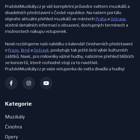
PražskéMuzikály.cz je váš kompletní průvodce světem muzikálů a
divadelních představení v České republice. Na našem portálu
objevíte aktuální přehled muzikálů ve městech
Praha
a
Ostrava
,
včetně detailních informací o obsazení, dostupných termínech a
možnostech nákupu vstupenek.
Nově rozšiřujeme naši nabídku o kalendář činoherních představení
v
Praze
,
Brně
a
Ostravě
, poskytujíc tak ještě širší výběr kulturních
zážitků. Navíc, pro milovníky vážné hudby, nabízíme přehled blížících
se koncertů, které rozhodně stojí za to navštívit.
PražskéMuzikály.cz je vaše vstupenka do světa divadla a hudby!
Kategorie
Muzikály
Činohra
Opery