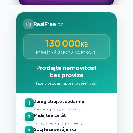
RealFree
.cz
130 000
Kč
PRŮMĚRNÁ ÚSPORA NA PROVIZI
Prodejte nemovitost
bez provize
Inzerujte zdarma, přímo zájemcům
Zaregistrujte se zdarma
1
Žádné poplatky ani závazky
Přidejte inzerát
2
Fotografie, popis, parametry
Spojte se se zájemci
3