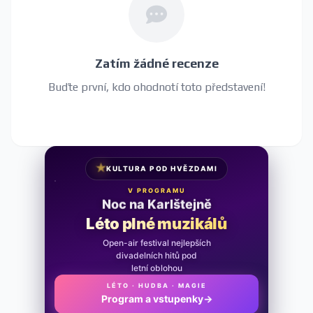
Zatím žádné recenze
Buďte první, kdo ohodnotí toto představení!
★
KULTURA POD HVĚZDAMI
V PROGRAMU
Noc na Karlštejně
Léto plné muzikálů
Open-air festival nejlepších
divadelních hitů pod
letní oblohou
LÉTO · HUDBA · MAGIE
Program a vstupenky
→