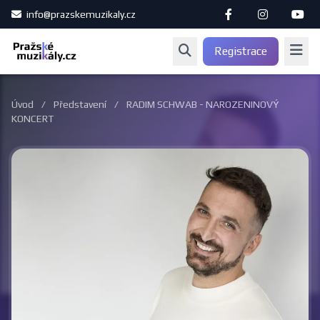
info@prazskemuzikaly.cz
Registrace
Úvod
/
Představení
/
RADIM SCHWAB - NAROZENINOVÝ
KONCERT