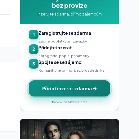
bez provize
Inzerujte zdarma, přímo zájemcům
Zaregistrujte se zdarma
1
Žádné poplatky ani závazky
Přidejte inzerát
2
Fotografie, popis, parametry
Spojte se se zájemci
3
Komunikujte přímo, bez prostředníka
Přidat inzerát zdarma
www.realfree.cz