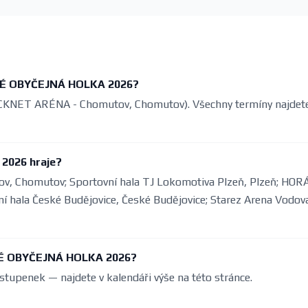
URNÉ OBYČEJNÁ HOLKA 2026?
(ROCKNET ARÉNA - Chomutov, Chomutov). Všechny termíny najdet
2026 hraje?
, Chomutov; Sportovní hala TJ Lokomotiva Plzeň, Plzeň; HO
í hala České Budějovice, České Budějovice; Starez Arena Vodov
RNÉ OBYČEJNÁ HOLKA 2026?
stupenek — najdete v kalendáři výše na této stránce.