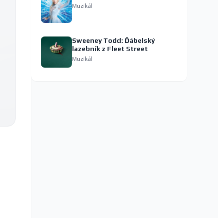
Muzikál
Sweeney Todd: Ďábelský
lazebník z Fleet Street
Muzikál