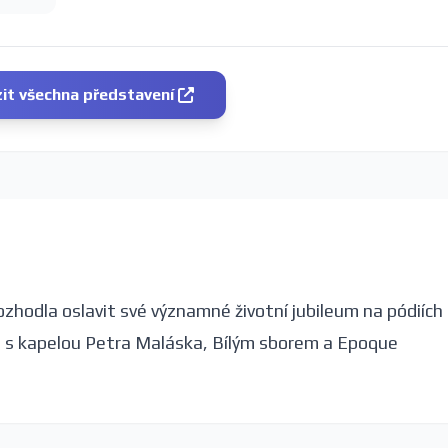
it všechna představení
ozhodla oslavit své významné životní jubileum na pódiích
 i s kapelou Petra Maláska, Bílým sborem a Epoque