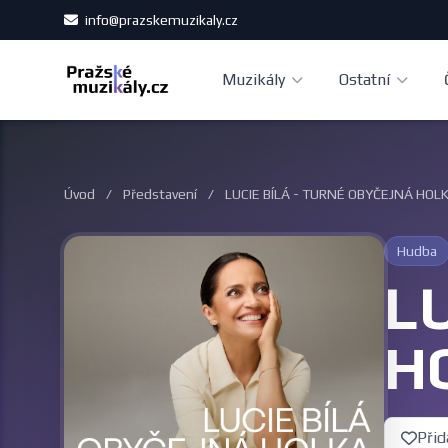
info@prazskemuzikaly.cz
Muzikály
Ostatní
Úvod
/
Představení
/
LUCIE BÍLÁ - TURNÉ OBYČEJNÁ HOL
Hudba
L
H
Přid