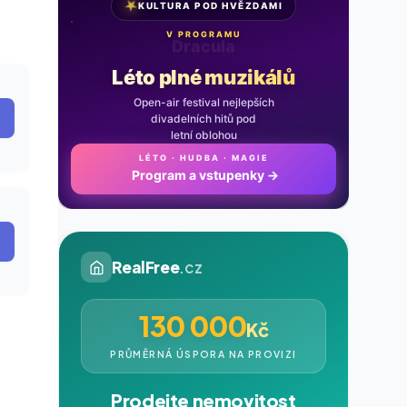
★
KULTURA POD HVĚZDAMI
V PROGRAMU
Noc na Karlštejně
Léto plné muzikálů
Open-air festival nejlepších
divadelních hitů pod
letní oblohou
LÉTO · HUDBA · MAGIE
Program a vstupenky
→
RealFree
.cz
130 000
Kč
PRŮMĚRNÁ ÚSPORA NA PROVIZI
Prodejte nemovitost