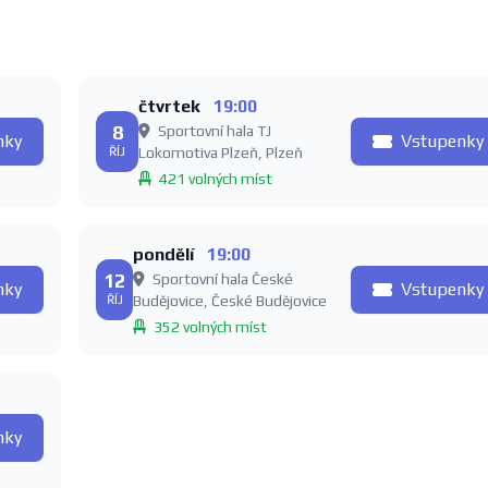
čtvrtek
19:00
8
Sportovní hala TJ
nky
Vstupenky
ŘÍJ
Lokomotiva Plzeň, Plzeň
421 volných míst
pondělí
19:00
12
Sportovní hala České
nky
Vstupenky
ŘÍJ
Budějovice, České Budějovice
352 volných míst
nky