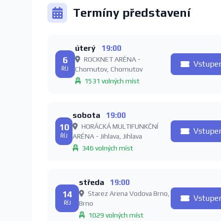
Termíny představení
úterý
19:00
6
ROCKNET ARÉNA -
Vstupe
ŘÍJ
Chomutov, Chomutov
1531 volných míst
sobota
19:00
10
HORÁCKÁ MULTIFUNKČNÍ
Vstupe
ŘÍJ
ARÉNA - Jihlava, Jihlava
346 volných míst
středa
19:00
14
Starez Arena Vodova Brno,
Vstupe
ŘÍJ
Brno
1029 volných míst