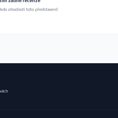
tím žádné recenze
 kdo ohodnotí toto představení!
evách