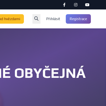
od hvězdami
Přihlásit
Registrace
RNÉ OBYČEJNÁ