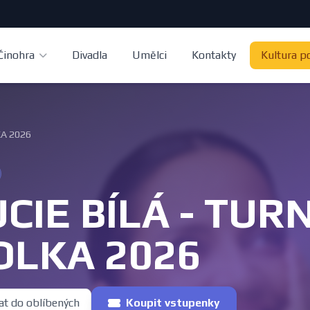
Činohra
Divadla
Umělci
Kontakty
Kultura p
KA 2026
UCIE BÍLÁ - TU
OLKA 2026
at do oblíbených
Koupit vstupenky