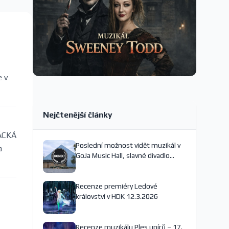
e v
Nejčtenější články
RÁCKÁ
Poslední možnost vidět muzikál v
a
GoJa Music Hall, slavné divadlo
nejspíš končí
Recenze premiéry Ledové
království v HDK 12.3.2026
Recenze muzikálu Ples upírů – 17.