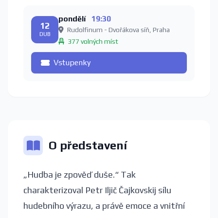
pondělí
19:30
12
Rudolfinum - Dvořákova síň, Praha
DUB
377 volných míst
Vstupenky
O představení
„Hudba je zpověď duše.“ Tak
charakterizoval Petr Iljič Čajkovskij sílu
hudebního výrazu, a právě emoce a vnitřní