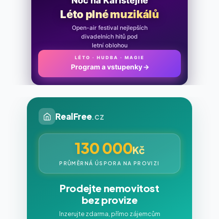
Noc na Karlštejně
Léto plné muzikálů
Open-air festival nejlepších
divadelních hitů pod
letní oblohou
LÉTO · HUDBA · MAGIE
Program a vstupenky
→
RealFree
.cz
130 000
Kč
PRŮMĚRNÁ ÚSPORA NA PROVIZI
Prodejte nemovitost
bez provize
Inzerujte zdarma, přímo zájemcům