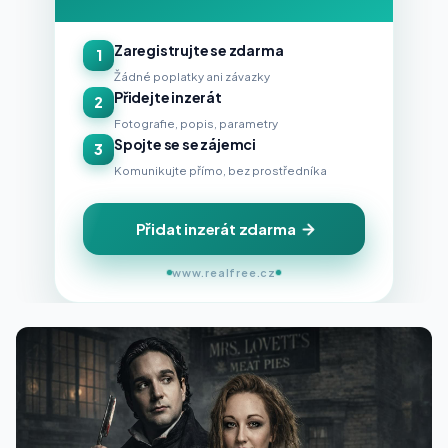
Zaregistrujte se zdarma
1
Žádné poplatky ani závazky
Přidejte inzerát
2
Fotografie, popis, parametry
Spojte se se zájemci
3
Komunikujte přímo, bez prostředníka
Přidat inzerát zdarma
www.realfree.cz