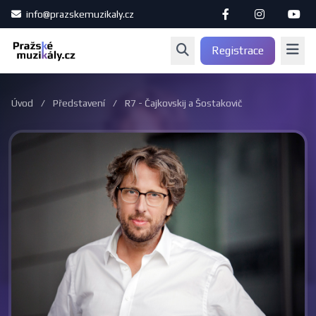
info@prazskemuzikaly.cz
Registrace
Úvod
/
Představení
/
R7 - Čajkovskij a Šostakovič