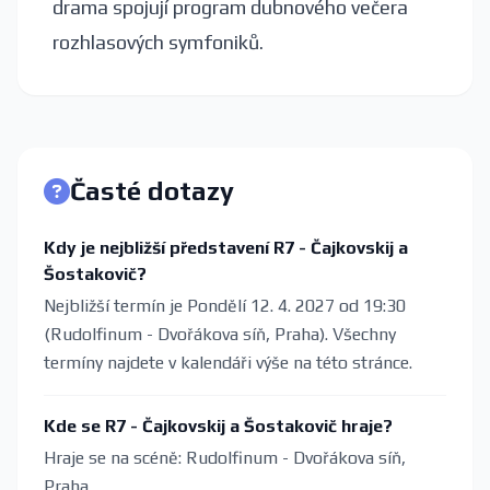
drama spojují program dubnového večera
rozhlasových symfoniků.
Časté dotazy
Kdy je nejbližší představení R7 - Čajkovskij a
Šostakovič?
Nejbližší termín je Pondělí 12. 4. 2027 od 19:30
(Rudolfinum - Dvořákova síň, Praha). Všechny
termíny najdete v kalendáři výše na této stránce.
Kde se R7 - Čajkovskij a Šostakovič hraje?
Hraje se na scéně: Rudolfinum - Dvořákova síň,
Praha.