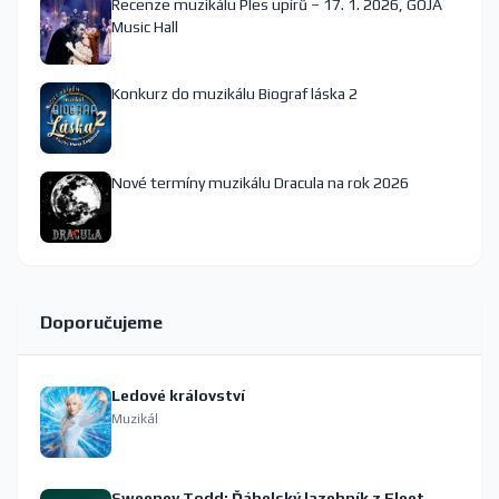
Recenze muzikálu Ples upírů – 17. 1. 2026, GOJA
Music Hall
Konkurz do muzikálu Biograf láska 2
Nové termíny muzikálu Dracula na rok 2026
Doporučujeme
Ledové království
Muzikál
Sweeney Todd: Ďábelský lazebník z Fleet