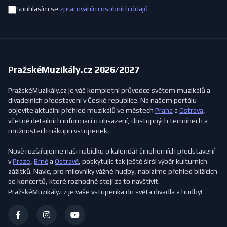
Souhlasím se
zpracováním osobních údajů
PražskéMuzikály.cz 2026/2027
PražskéMuzikály.cz je váš kompletní průvodce světem muzikálů a
divadelních představení v České republice. Na našem portálu
objevíte aktuální přehled muzikálů ve městech
Praha
a
Ostrava
,
včetně detailních informací o obsazení, dostupných termínech a
možnostech nákupu vstupenek.
Nově rozšiřujeme naši nabídku o kalendář činoherních představení
v
Praze
,
Brně
a
Ostravě
, poskytujíc tak ještě širší výběr kulturních
zážitků. Navíc, pro milovníky vážné hudby, nabízíme přehled blížících
se koncertů, které rozhodně stojí za to navštívit.
PražskéMuzikály.cz je vaše vstupenka do světa divadla a hudby!