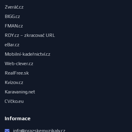
Zveráč.cz
BIGG.cz
FMAN.cz
RDY.cz – zkracovač URL
eBar.cz
Mobilní-kadeřnictví.cz
Web-clever.cz
RealFree.sk
Kvízov.cz
Karavaning.net
CVčko.eu
Informace
info@prazskemuzikaly.cz