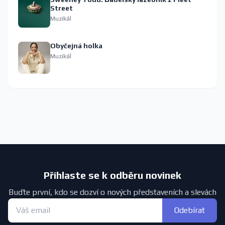
Street
Muzikál
Obyčejná holka
Muzikál
Přihlaste se k odběru novinek
Buďte první, kdo se dozví o nových představeních a slevách
Odebírat