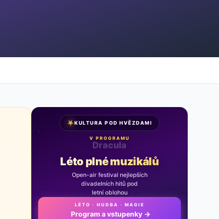
★
KULTURA POD HVĚZDAMI
V PROGRAMU
Noc na Karlštejně
Léto plné muzikálů
Open-air festival nejlepších
divadelních hitů pod
letní oblohou
LÉTO · HUDBA · MAGIE
Program a vstupenky
→