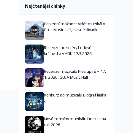
Nejčtenější články
Poslední možnost vidět muzikál v
GoJa Music Hall, slavné divadlo
nejspíš končí
Recenze premiéry Ledové
království v HDK 12.3.2026
Recenze muzikálu Ples upírů – 17.
1. 2026, GOJA Music Hall
Konkurz do muzikálu Biograf láska
2
Nové termíny muzikálu Dracula na
rok 2026