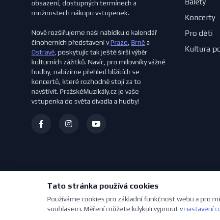
Balety
obsazení, dostupných termínech a
možnostech nákupu vstupenek.
Koncerty
Nově rozšiřujeme naši nabídku o kalendář
Pro děti
činoherních představení v
Praze
,
Brně
a
Kultura p
Ostravě
, poskytujíc tak ještě širší výběr
kulturních zážitků. Navíc, pro milovníky vážné
hudby, nabízíme přehled blížících se
koncertů, které rozhodně stojí za to
navštívit. PražskéMuzikály.cz je vaše
vstupenka do světa divadla a hudby!
Tato stránka používá cookies
Používáme cookies pro základní funkčnost webu a pro mě
© 2026 PražskéMuzikály.cz. Všechna práva vyhrazena.
souhlasem. Měření můžete kdykoli vypnout v
nastavení c