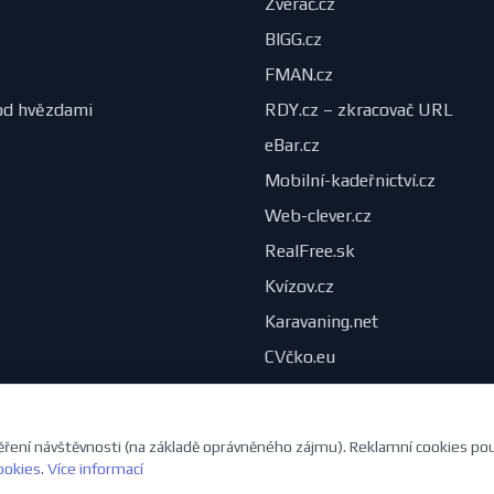
Zveráč.cz
BIGG.cz
FMAN.cz
od hvězdami
RDY.cz – zkracovač URL
eBar.cz
Mobilní-kadeřnictví.cz
Web-clever.cz
RealFree.sk
Kvízov.cz
Karavaning.net
CVčko.eu
ření návštěvnosti (na základě oprávněného zájmu). Reklamní cookies po
ookies
.
Více informací