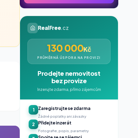
RealFree
.cz
130 000
Kč
PRŮMĚRNÁ ÚSPORA NA PROVIZI
Prodejte nemovitost
bez provize
Inzerujte zdarma, přímo zájemcům
Zaregistrujte se zdarma
1
Žádné poplatky ani závazky
Přidejte inzerát
2
Fotografie, popis, parametry
Spojte se se zájemci