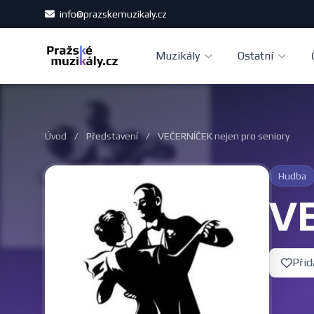
info@prazskemuzikaly.cz
Muzikály
Ostatní
Úvod
/
Představení
/
VEČERNÍČEK nejen pro seniory
Hudba
VE
Přid