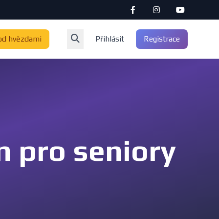
od hvězdami
Přihlásit
Registrace
 pro seniory