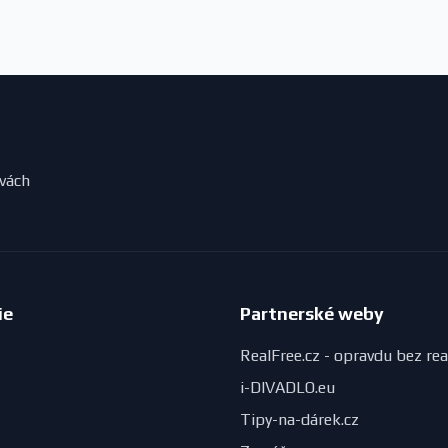
evách
ie
Partnerské weby
RealFree.cz - opravdu bez rea
i-DIVADLO.eu
Tipy-na-dárek.cz