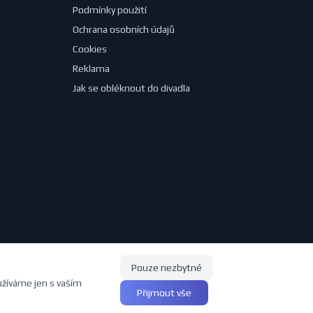
Podmínky použití
Ochrana osobních údajů
Cookies
Reklama
Jak se obléknout do divadla
Pouze nezbytné
užíváme jen s vaším
Vytvořeno s ❤ pro milovníky divadla | Vytvořil
Pavel Jirouš
Přijmout vše