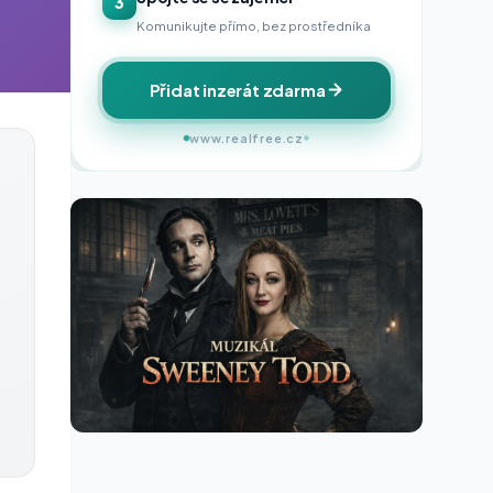
3
Komunikujte přímo, bez prostředníka
Přidat inzerát zdarma
www.realfree.cz