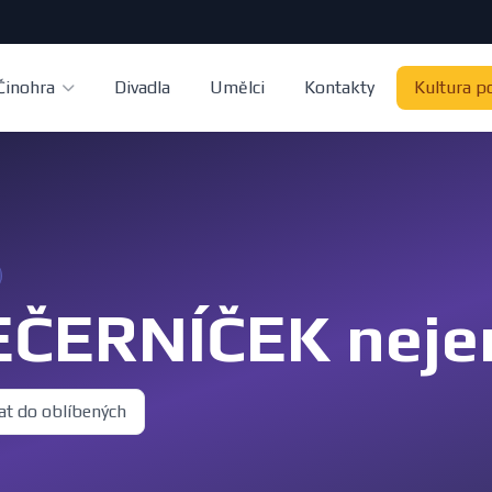
Činohra
Divadla
Umělci
Kontakty
Kultura p
ČERNÍČEK nejen
at do oblíbených