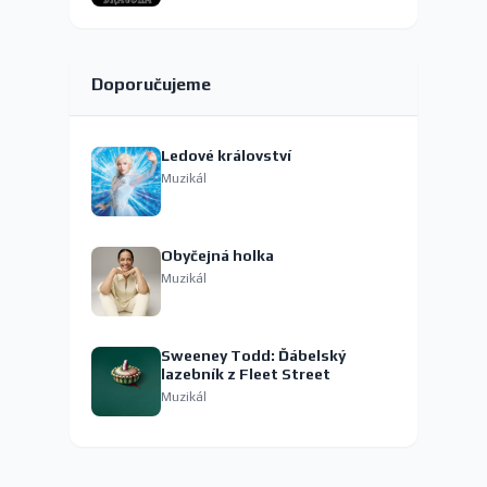
Doporučujeme
Ledové království
Muzikál
Obyčejná holka
Muzikál
Sweeney Todd: Ďábelský
lazebník z Fleet Street
Muzikál