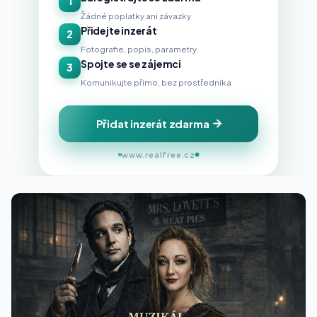
1
Žádné poplatky ani závazky
Přidejte inzerát
2
Fotografie, popis, parametry
Spojte se se zájemci
3
Komunikujte přímo, bez prostředníka
Přidat inzerát zdarma
www.realfree.cz