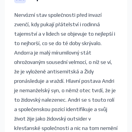
Nervózní stav společnosti před invazí
zvenčí, kdy pukají přátelství i rodinná
tajemství a v lidech se objevuje to nejlepší i
to nejhorší, co se do té doby skrývalo.
Andorra je malý mírumilovný stát
ohrožovaným sousední velmocí, o níž se ví,
že je vyloženě antisemitská a Židy
pronásleduje a vraždí. Hlavní postava Andri
je nemanželský syn, o němž otec tvrdí, že je
to židovský nalezenec. Andri se s touto rolí
a společenskou pozicí identifikuje a svůj
život žije jako židovský outsider v
křesťanské společnosti a nic na tom nemění