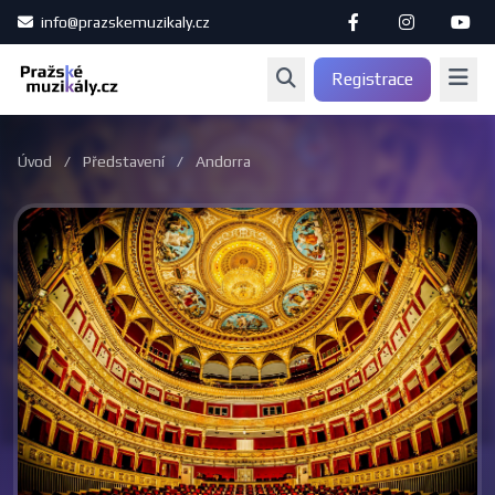
info@prazskemuzikaly.cz
Registrace
Úvod
/
Představení
/
Andorra