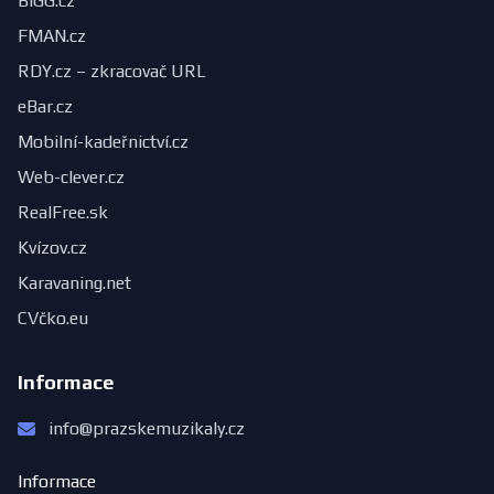
BIGG.cz
FMAN.cz
RDY.cz – zkracovač URL
eBar.cz
Mobilní-kadeřnictví.cz
Web-clever.cz
RealFree.sk
Kvízov.cz
Karavaning.net
CVčko.eu
Informace
info@prazskemuzikaly.cz
Informace