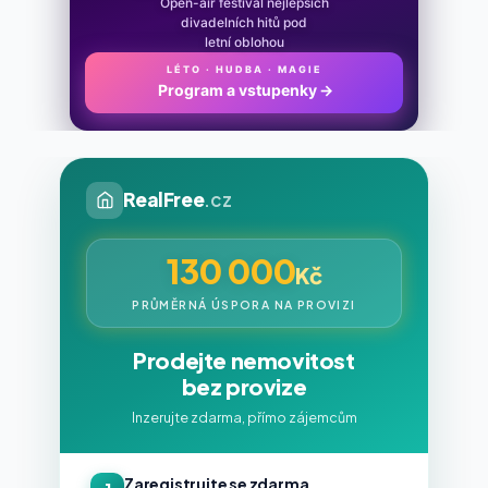
Open-air festival nejlepších
divadelních hitů pod
letní oblohou
LÉTO · HUDBA · MAGIE
Program a vstupenky
→
RealFree
.cz
130 000
Kč
PRŮMĚRNÁ ÚSPORA NA PROVIZI
Prodejte nemovitost
bez provize
Inzerujte zdarma, přímo zájemcům
Zaregistrujte se zdarma