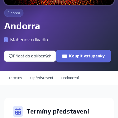
Činohra
Andorra
Mahenovo divadlo
Přidat do oblíbených
Koupit vstupenky
Termíny
O představení
Hodnocení
Termíny představení