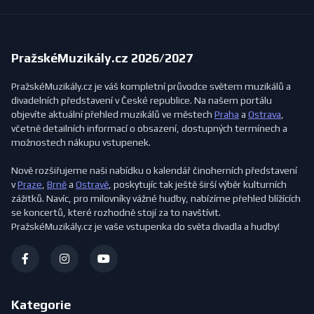
PražskéMuzikály.cz 2026/2027
PražskéMuzikály.cz je váš kompletní průvodce světem muzikálů a
divadelních představení v České republice. Na našem portálu
objevíte aktuální přehled muzikálů ve městech
Praha
a
Ostrava
,
včetně detailních informací o obsazení, dostupných termínech a
možnostech nákupu vstupenek.
Nově rozšiřujeme naši nabídku o kalendář činoherních představení
v
Praze
,
Brně
a
Ostravě
, poskytujíc tak ještě širší výběr kulturních
zážitků. Navíc, pro milovníky vážné hudby, nabízíme přehled blížících
se koncertů, které rozhodně stojí za to navštívit.
PražskéMuzikály.cz je vaše vstupenka do světa divadla a hudby!
Kategorie