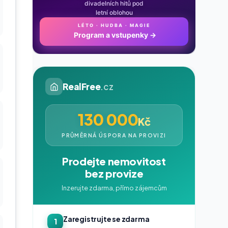
divadelních hitů pod
letní oblohou
LÉTO · HUDBA · MAGIE
Program a vstupenky
→
RealFree
.cz
130 000
Kč
PRŮMĚRNÁ ÚSPORA NA PROVIZI
Prodejte nemovitost
bez provize
Inzerujte zdarma, přímo zájemcům
Zaregistrujte se zdarma
1