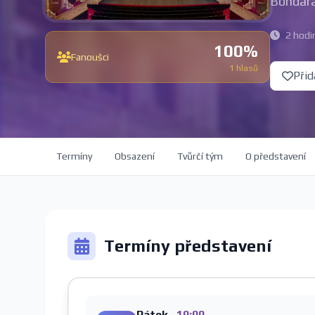
Bondara
2 hodi
100%
Fanoušci
1 hlasů
Přid
Termíny
Obsazení
Tvůrčí tým
O představení
Termíny představení
Pátek
19:00