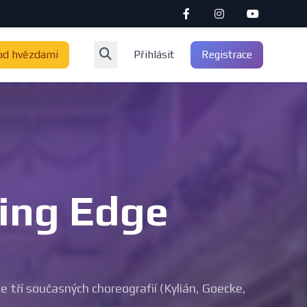
od hvězdami
Přihlásit
Registrace
ting Edge
 tří současných choreografií (Kylián, Goecke,