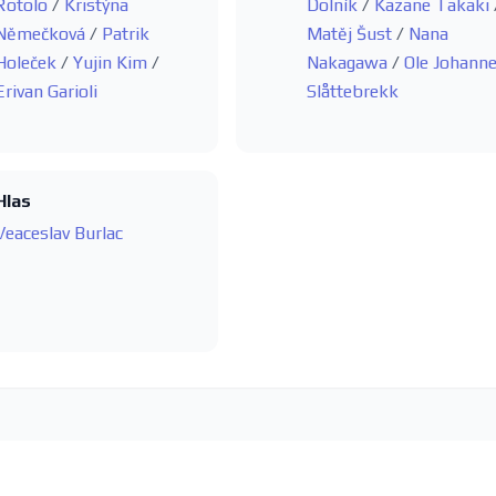
Rotolo
/
Kristýna
Dolník
/
Kazane Takaki
Němečková
/
Patrik
Matěj Šust
/
Nana
Holeček
/
Yujin Kim
/
Nakagawa
/
Ole Johann
Erivan Garioli
Slåttebrekk
Hlas
Veaceslav Burlac