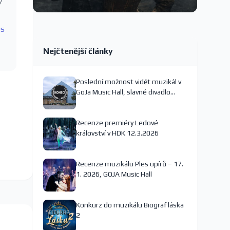
/
es
Nejčtenější články
Poslední možnost vidět muzikál v
GoJa Music Hall, slavné divadlo
nejspíš končí
Recenze premiéry Ledové
království v HDK 12.3.2026
Recenze muzikálu Ples upírů – 17.
1. 2026, GOJA Music Hall
Konkurz do muzikálu Biograf láska
2