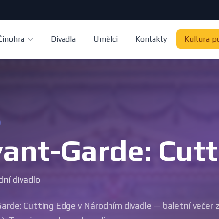
Činohra
Divadla
Umělci
Kontakty
Kultura p
ant-Garde: Cut
ní divadlo
arde: Cutting Edge v Národním divadle — baletní večer ze