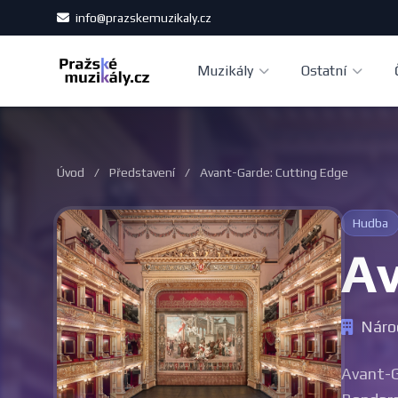
info@prazskemuzikaly.cz
Muzikály
Ostatní
Úvod
/
Představení
/
Avant-Garde: Cutting Edge
Hudba
Av
Národ
Avant-G