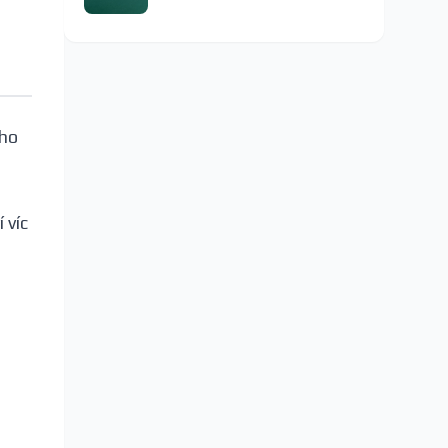
oho
 víc