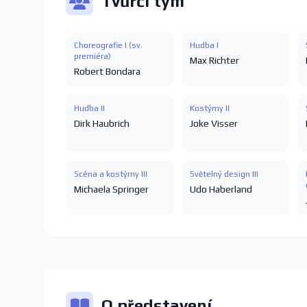
Tvůrčí tým
Choreografie I (sv.
Hudba I
premiéra)
Max Richter
Robert Bondara
Hudba II
Kostýmy II
Dirk Haubrich
Joke Visser
Scéna a kostýmy III
Světelný design III
Michaela Springer
Udo Haberland
O představení