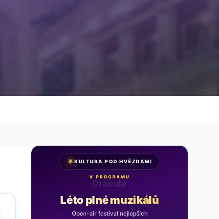
★
KULTURA POD HVĚZDAMI
V PROGRAMU
Noc na Karlštejně
Léto plné muzikálů
Open-air festival nejlepších