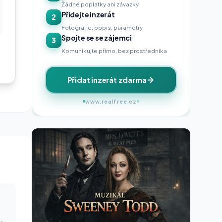
Žádné poplatky ani závazky
Přidejte inzerát
2
Fotografie, popis, parametry
Spojte se se zájemci
3
Komunikujte přímo, bez prostředníka
Přidat inzerát zdarma
www.realfree.cz