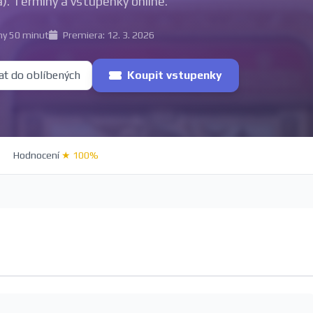
). Termíny a vstupenky online.
ny 50 minut
Premiera: 12. 3. 2026
at do oblíbených
Koupit vstupenky
Hodnocení
★ 100%