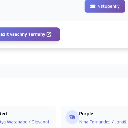
Vstupenky
azit všechny termíny
Red
Purple
Aya Watanabe
/
Giovanni
Nina Fernandes
/
Jonáš