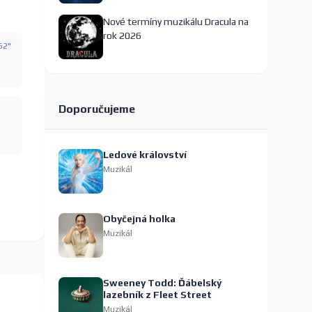
Nové termíny muzikálu Dracula na
rok 2026
'52"
Doporučujeme
Ledové království
Muzikál
Obyčejná holka
Muzikál
Sweeney Todd: Ďábelský
lazebník z Fleet Street
Muzikál