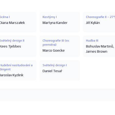
Scéna I
Kostýmy I
Choreografie II – 27
Diana Marszałek
Martyna Kander
Jiří Kylián
Světelný design II
Choreografie III (sv.
Hudba III
premiéra)
Kees Tjebbes
Bohuslav Martinů
,
Marco Goecke
James Brown
Hudební nastudování a
Světelný design I
dirigent
Daniel Tesař
Jaroslav Kyzlink