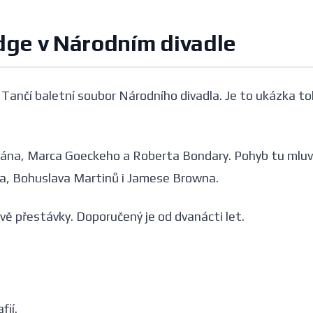
dge v Národním divadle
. Tančí baletní soubor Národního divadla. Je to ukázka t
liána, Marca Goeckeho a Roberta Bondary. Pohyb tu mluví
ra, Bohuslava Martinů i Jamese Browna.
ě přestávky. Doporučený je od dvanácti let.
fií.