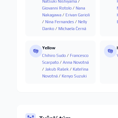
Natsuki Nishiyama
/
Giovanni Rotolo
/
Nana
Nakagawa
/
Erivan Garioli
/
Nina Fernandes
/
Nelly
Danko
/
Michaela Černá
Yellow
Chihiro Sudo
/
Francesco
Scarpato
/
Anna Novotná
/
Jakub Rašek
/
Kateřina
Novotná
/
Kenyo Suzuki