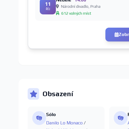
11
Národní divadlo, Praha
ŘÍJ
612 volných míst
Zobr
Obsazení
Sólo
Danilo Lo Monaco
/