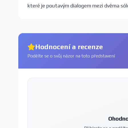
které je poutavým dialogem mezi dvěma sól
Hodnocení a recenze
Podělte se o svůj názor na toto představení
Ohodno