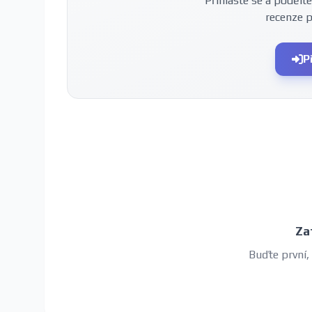
Přihlaste se a podělte
recenze 
P
Za
Buďte první,