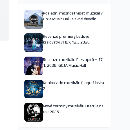
Poslední možnost vidět muzikál v
GoJa Music Hall, slavné divadlo
nejspíš končí
Recenze premiéry Ledové
království v HDK 12.3.2026
Recenze muzikálu Ples upírů – 17.
1. 2026, GOJA Music Hall
Konkurz do muzikálu Biograf láska
2
Nové termíny muzikálu Dracula na
rok 2026