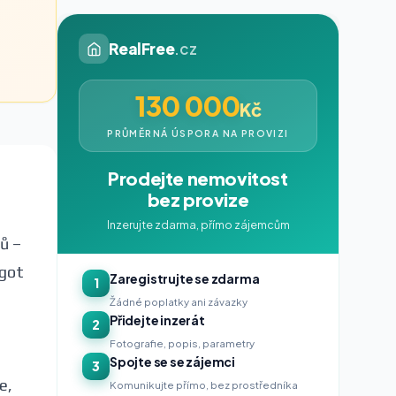
RealFree
.cz
130 000
Kč
PRŮMĚRNÁ ÚSPORA NA PROVIZI
Prodejte nemovitost
bez provize
Inzerujte zdarma, přímo zájemcům
ů –
agot
Zaregistrujte se zdarma
1
Žádné poplatky ani závazky
Přidejte inzerát
2
Fotografie, popis, parametry
Spojte se se zájemci
3
e,
Komunikujte přímo, bez prostředníka