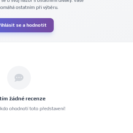
 se o svůj názor s ostatními diváky. Vaše
pomáhá ostatním při výběru.
řihlásit se a hodnotit
tím žádné recenze
 kdo ohodnotí toto představení!