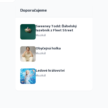
Doporučujeme
Sweeney Todd: Ďábelský
lazebník z Fleet Street
Muzikál
Obyčejná holka
Muzikál
Ledové království
Muzikál