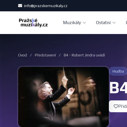
info@prazskemuzikaly.cz
Muzikály
Ostatní
Úvod
/
Představení
/
B4 - Robert Jindra uvádí
Hudba
B4
Přid