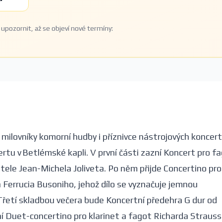
upozornit, až se objeví nové termíny:
milovníky komorní hudby i příznivce nástrojových koncert
tu v Betlémské kapli. V první části zazní Koncert pro f
ele Jean-Michela Joliveta. Po něm přijde Concertino pro
 Ferrucia Busoniho, jehož dílo se vyznačuje jemnou
Třetí skladbou večera bude Koncertní předehra G dur od
ní Duet-concertino pro klarinet a fagot Richarda Strauss