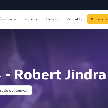
Činohra
Divadla
Umělci
Kontakty
Kultura p
 - Robert Jindra
at do oblíbených