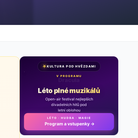
★
KULTURA POD HVĚZDAMI
V PROGRAMU
Noc na Karlštejně
Léto plné muzikálů
Open-air festival nejlepších
divadelních hitů pod
letní oblohou
LÉTO · HUDBA · MAGIE
Program a vstupenky
→