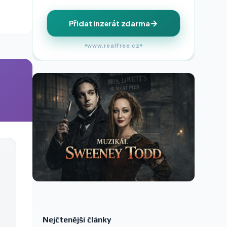
Přidat inzerát zdarma
www.realfree.cz
Nejčtenější články