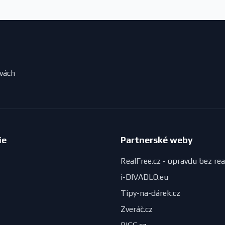
evách
ie
Partnerské weby
RealFree.cz - opravdu bez rea
i-DIVADLO.eu
Tipy-na-dárek.cz
Zveráč.cz