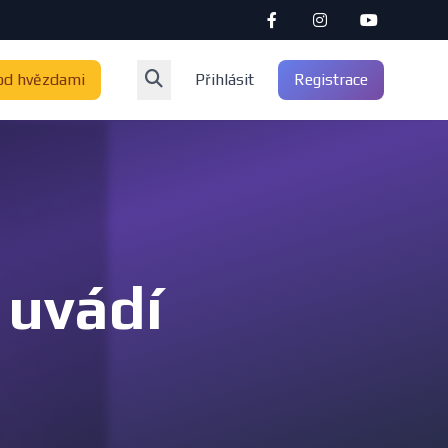
od hvězdami
Přihlásit
Registrace
 uvádí