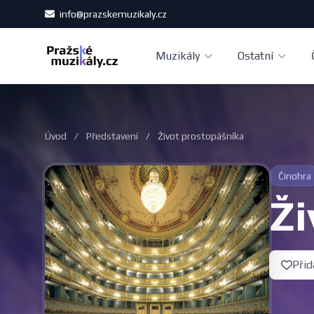
info@prazskemuzikaly.cz
Muzikály
Ostatní
Úvod
/
Představení
/
Život prostopášníka
Činohra
Ži
Přid