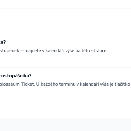
ka?
stupenek — najdete v kalendáři výše na této stránce.
prostopášníka?
olosseum Ticket. U každého termínu v kalendáři výše je tlačítko