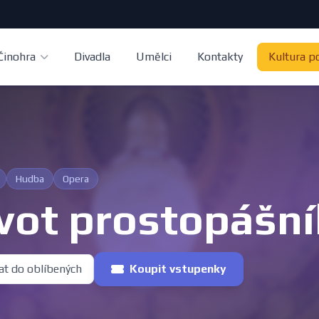
Činohra
Divadla
Umělci
Kontakty
Kultura p
Hudba
Opera
vot prostopášn
at do oblíbených
Koupit vstupenky