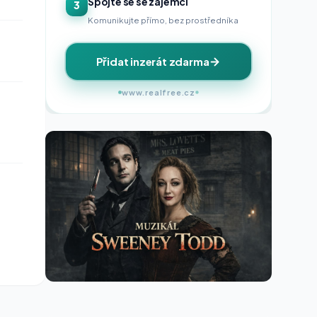
Spojte se se zájemci
3
Komunikujte přímo, bez prostředníka
Přidat inzerát zdarma
www.realfree.cz