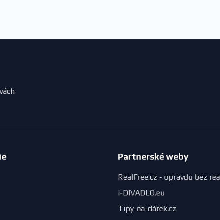
evách
ie
Partnerské weby
RealFree.cz - opravdu bez rea
i-DIVADLO.eu
Tipy-na-dárek.cz