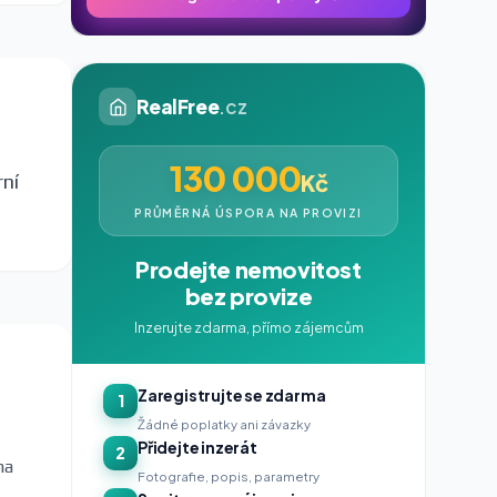
RealFree
.cz
130 000
Kč
rní
PRŮMĚRNÁ ÚSPORA NA PROVIZI
Prodejte nemovitost
bez provize
Inzerujte zdarma, přímo zájemcům
Zaregistrujte se zdarma
1
Žádné poplatky ani závazky
Přidejte inzerát
2
na
Fotografie, popis, parametry