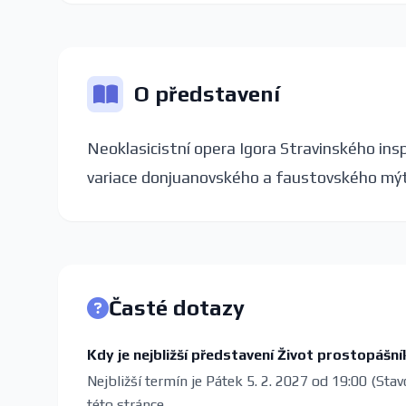
O představení
Neoklasicistní opera Igora Stravinského ins
variace donjuanovského a faustovského mý
Časté dotazy
Kdy je nejbližší představení Život prostopášn
Nejbližší termín je Pátek 5. 2. 2027 od 19:00 (Sta
této stránce.