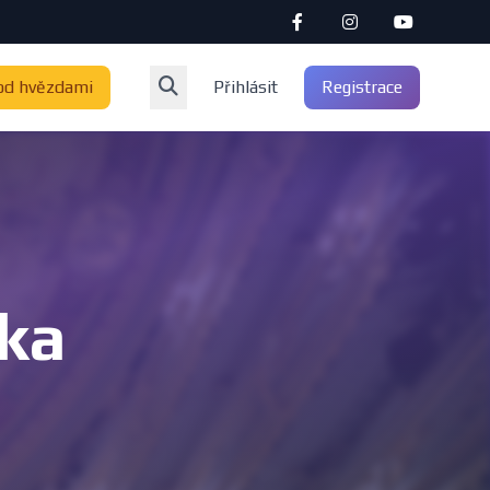
od hvězdami
Přihlásit
Registrace
íka