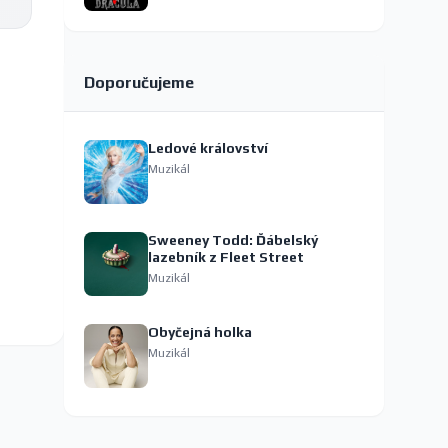
Doporučujeme
Ledové království
Muzikál
Sweeney Todd: Ďábelský
lazebník z Fleet Street
Muzikál
Obyčejná holka
Muzikál