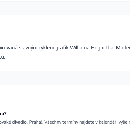
pirovaná slavným cyklem grafik Williama Hogartha. Mode
tu.
íka?
vovské divadlo, Praha). Všechny termíny najdete v kalendáři výše 