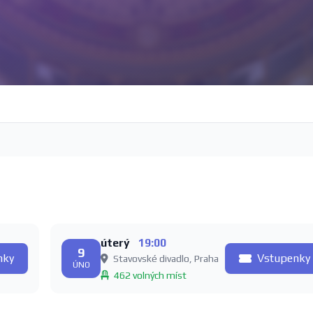
úterý
19:00
9
nky
Vstupenky
Stavovské divadlo, Praha
ÚNO
462 volných míst