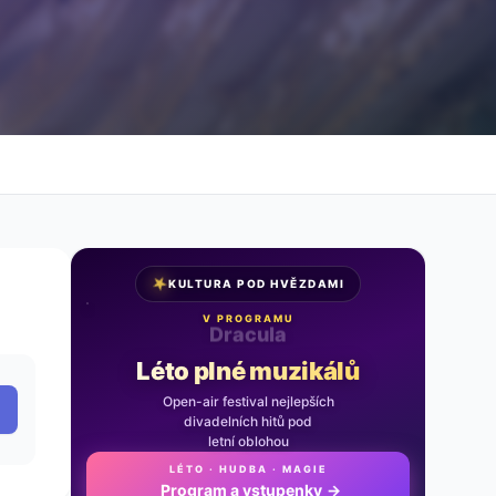
★
KULTURA POD HVĚZDAMI
V PROGRAMU
Noc na Karlštejně
Léto plné muzikálů
Open-air festival nejlepších
divadelních hitů pod
letní oblohou
LÉTO · HUDBA · MAGIE
Program a vstupenky
→