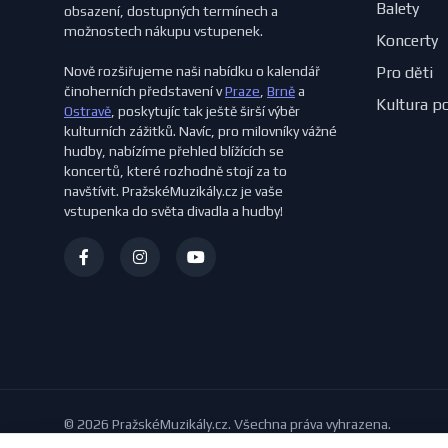
Balety
obsazení, dostupných termínech a
možnostech nákupu vstupenek.
Koncerty
Nově rozšiřujeme naši nabídku o kalendář
Pro děti
činoherních představení v
Praze
,
Brně
a
Kultura p
Ostravě
, poskytujíc tak ještě širší výběr
kulturních zážitků. Navíc, pro milovníky vážné
hudby, nabízíme přehled blížících se
koncertů, které rozhodně stojí za to
navštívit. PražskéMuzikály.cz je vaše
vstupenka do světa divadla a hudby!
© 2026 PražskéMuzikály.cz. Všechna práva vyhrazena.