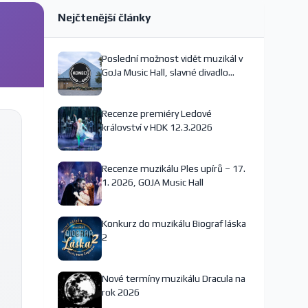
Nejčtenější články
Poslední možnost vidět muzikál v
GoJa Music Hall, slavné divadlo
nejspíš končí
Recenze premiéry Ledové
království v HDK 12.3.2026
Recenze muzikálu Ples upírů – 17.
1. 2026, GOJA Music Hall
Konkurz do muzikálu Biograf láska
2
Nové termíny muzikálu Dracula na
rok 2026