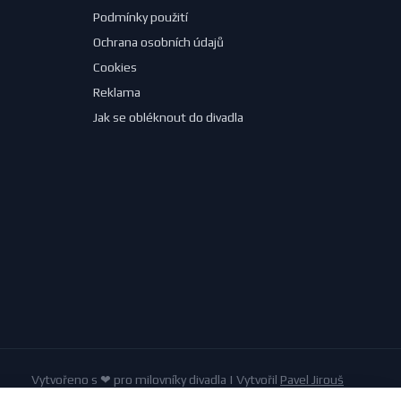
Podmínky použití
Ochrana osobních údajů
Cookies
Reklama
Jak se obléknout do divadla
Vytvořeno s ❤ pro milovníky divadla | Vytvořil
Pavel Jirouš