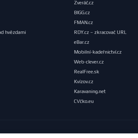
Zveráč.cz
BIGG.cz
FMAN.cz
od hvězdami
RDY.cz – zkracovač URL
eBar.cz
Mobilní-kadeřnictví.cz
Web-clever.cz
RealFree.sk
Kvízov.cz
Karavaning.net
CVčko.eu