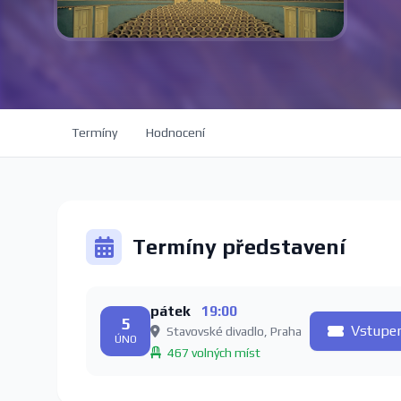
Termíny
Hodnocení
Termíny představení
pátek
19:00
5
Vstupe
Stavovské divadlo, Praha
ÚNO
467 volných míst