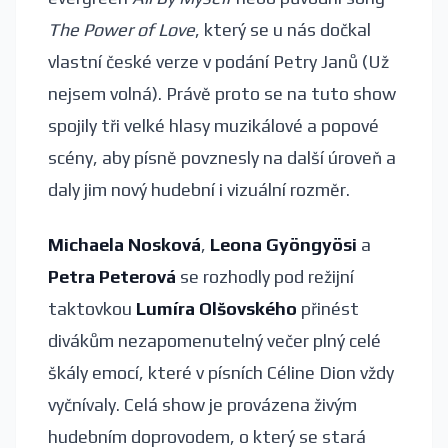
The Power of Love
, který se u nás dočkal
vlastní české verze v podání Petry Janů (Už
nejsem volná). Právě proto se na tuto show
spojily tři velké hlasy muzikálové a popové
scény, aby písně povznesly na další úroveň a
daly jim nový hudební i vizuální rozměr.
Michaela Nosková
,
Leona Gyöngyösi
a
Petra Peterová
se rozhodly pod režijní
taktovkou
Lumíra Olšovského
přinést
divákům nezapomenutelný večer plný celé
škály emocí, které v písních Céline Dion vždy
vyčnívaly. Celá show je provázena živým
hudebním doprovodem, o který se stará