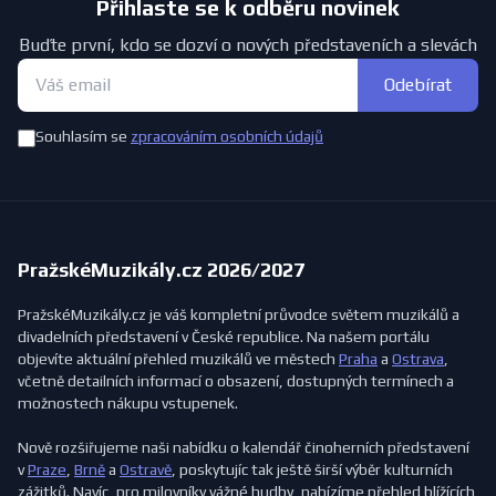
Přihlaste se k odběru novinek
Buďte první, kdo se dozví o nových představeních a slevách
Odebírat
Souhlasím se
zpracováním osobních údajů
PražskéMuzikály.cz 2026/2027
PražskéMuzikály.cz je váš kompletní průvodce světem muzikálů a
divadelních představení v České republice. Na našem portálu
objevíte aktuální přehled muzikálů ve městech
Praha
a
Ostrava
,
včetně detailních informací o obsazení, dostupných termínech a
možnostech nákupu vstupenek.
Nově rozšiřujeme naši nabídku o kalendář činoherních představení
v
Praze
,
Brně
a
Ostravě
, poskytujíc tak ještě širší výběr kulturních
zážitků. Navíc, pro milovníky vážné hudby, nabízíme přehled blížících