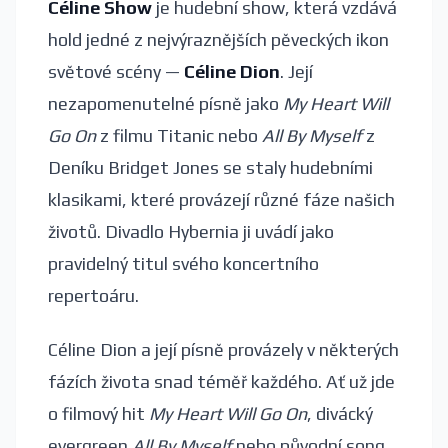
Céline Show
je hudební show, která vzdává
hold jedné z nejvýraznějších pěveckých ikon
světové scény —
Céline Dion
. Její
nezapomenutelné písně jako
My Heart Will
Go On
z filmu Titanic nebo
All By Myself
z
Deníku Bridget Jones se staly hudebními
klasikami, které provázejí různé fáze našich
životů. Divadlo Hybernia ji uvádí jako
pravidelný titul svého koncertního
repertoáru.
Céline Dion a její písně provázely v některých
fázích života snad téměř každého. Ať už jde
o filmový hit
My Heart Will Go On
, divácký
evergreen
All By Myself
nebo původní song