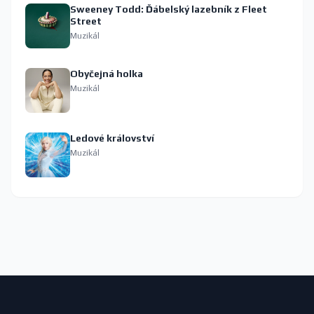
Sweeney Todd: Ďábelský lazebník z Fleet
Street
Muzikál
Obyčejná holka
Muzikál
Ledové království
Muzikál