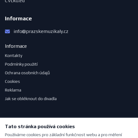
CVčko.eu
Informace
info@prazskemuzikaly.cz
Informace
Kontakty
Podmínky použití
Ochrana osobních údajů
Cookies
Reklama
Jak se obléknout do divadla
Tato stránka používá cookies
© 2026 PražskéMuzikály.cz. Všechna práva vyhrazena.
Vytvořeno s ❤ pro milovníky divadla | Vytvořil
Pavel Jirouš
Používáme cookies pro základní funkčnost webu a pro měření