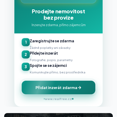
Prodejte nemovitost
bez provize
Inzerujte zdarma, přímo zájemcům
Zaregistrujte se zdarma
1
Žádné poplatky ani závazky
Přidejte inzerát
2
Fotografie, popis, parametry
Spojte se se zájemci
3
Komunikujte přímo, bez prostředníka
Přidat inzerát zdarma
www.realfree.cz