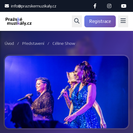
info@prazskemuzikaly.cz
Registrace
Úvod
/
Představení
/
Céline Show