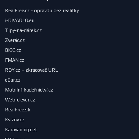
RealFree.cz - opravdu bez realitky
i-DIVADLO.eu
Tipy-na-dárek.cz
Zveráč.cz
BIGG.cz
FMAN.cz
RDY.cz – zkracovač URL
eBar.cz
Mobilní-kadeřnictví.cz
Web-clever.cz
RealFree.sk
Kvízov.cz
Karavaning.net