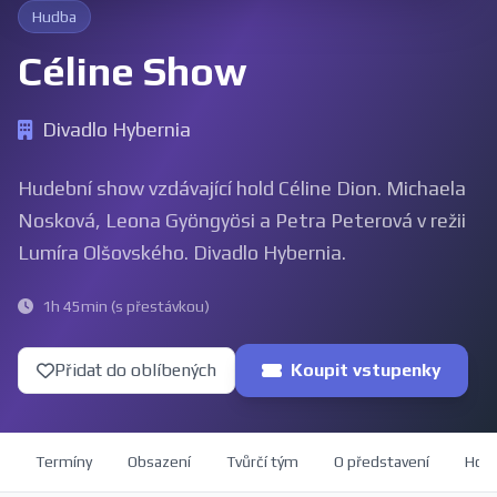
Hudba
Céline Show
Divadlo Hybernia
Hudební show vzdávající hold Céline Dion. Michaela
Nosková, Leona Gyöngyösi a Petra Peterová v režii
Lumíra Olšovského. Divadlo Hybernia.
1h 45min (s přestávkou)
Přidat do oblíbených
Koupit vstupenky
Termíny
Obsazení
Tvůrčí tým
O představení
Hod