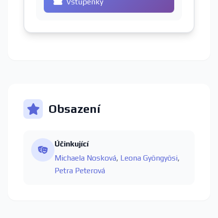
Vstupenky
Obsazení
Účinkující
Michaela Nosková
,
Leona Gyöngyösi
,
Petra Peterová