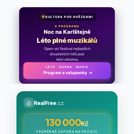
★
KULTURA POD HVĚZDAMI
V PROGRAMU
Noc na Karlštejně
Léto plné muzikálů
Open-air festival nejlepších
divadelních hitů pod
letní oblohou
LÉTO · HUDBA · MAGIE
Program a vstupenky
→
RealFree
.cz
130 000
Kč
PRŮMĚRNÁ ÚSPORA NA PROVIZI