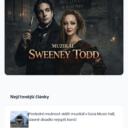
Nejčtenější články
Poslední možnost vidět muzikál v GoJa Music Hall,
slavné divadlo nejspíš končí