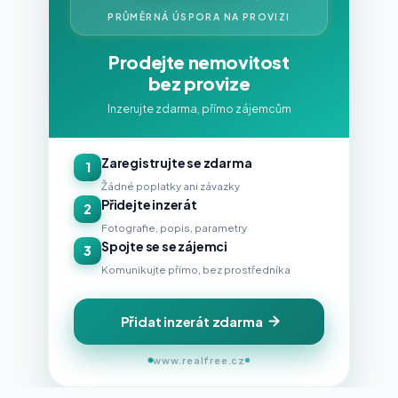
PRŮMĚRNÁ ÚSPORA NA PROVIZI
Prodejte nemovitost
bez provize
Inzerujte zdarma, přímo zájemcům
Zaregistrujte se zdarma
1
Žádné poplatky ani závazky
Přidejte inzerát
2
Fotografie, popis, parametry
Spojte se se zájemci
3
Komunikujte přímo, bez prostředníka
Přidat inzerát zdarma
www.realfree.cz