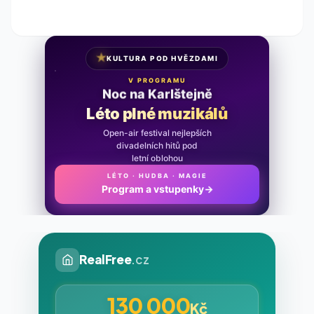
★
KULTURA POD HVĚZDAMI
V PROGRAMU
Noc na Karlštejně
Léto plné muzikálů
Open-air festival nejlepších
divadelních hitů pod
letní oblohou
LÉTO · HUDBA · MAGIE
Program a vstupenky
→
RealFree
.cz
130 000
Kč