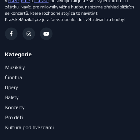
v
Praze
,
Brně
a
Ostravě
, poskytujíc tak ještě širší výběr kulturních
zážitků. Navíc, pro milovníky vážné hudby, nabízíme přehled blížících
se koncertů, které rozhodně stojí za to navštívit.
PražskéMuzikály.cz je vaše vstupenka do světa divadla a hudby!
Kategorie
Muzikály
Činohra
Opery
Balety
Koncerty
Pro děti
Kultura pod hvězdami