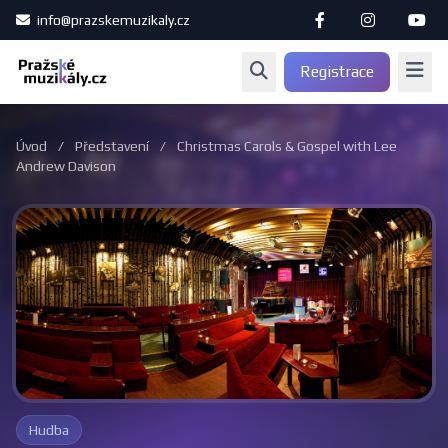
info@prazskemuzikaly.cz
Registrace
Úvod
/
Představení
/
Christmas Carols & Gospel with Lee
Andrew Davison
Hudba