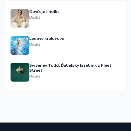
Obyčejná holka
Muzikál
Ledové království
Muzikál
Sweeney Todd: Ďábelský lazebník z Fleet
Street
Muzikál