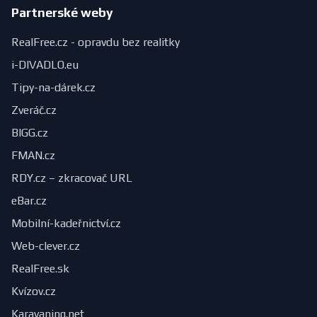
Partnerské weby
RealFree.cz - opravdu bez realitky
i-DIVADLO.eu
Tipy-na-dárek.cz
Zveráč.cz
BIGG.cz
FMAN.cz
RDY.cz – zkracovač URL
eBar.cz
Mobilní-kadeřnictví.cz
Web-clever.cz
RealFree.sk
Kvízov.cz
Karavaning.net