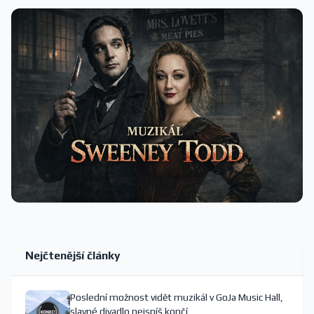
Nejčtenější články
Poslední možnost vidět muzikál v GoJa Music Hall,
slavné divadlo nejspíš končí