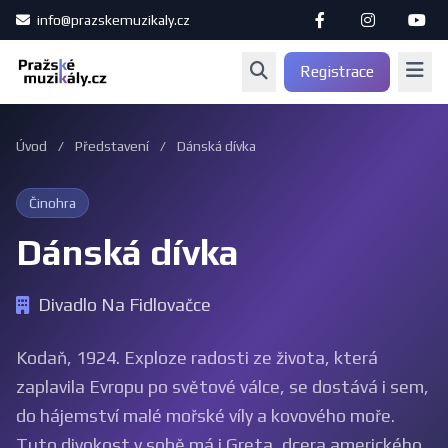
info@prazskemuzikaly.cz
Registrace
Úvod
/
Představení
/
Dánská dívka
Činohra
Dánská dívka
Divadlo Na Fidlovačce
Kodaň, 1924. Exploze radosti ze života, která
zaplavila Evropu po světové válce, se dostává i sem,
do hájemství malé mořské víly a kovového moře.
Tuto divokost v sobě má i Greta, dcera amerického