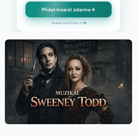
Přidat inzerát zdarma
www.realfree.cz