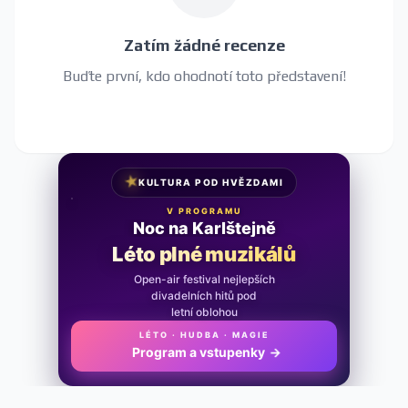
Zatím žádné recenze
Buďte první, kdo ohodnotí toto představení!
★
KULTURA POD HVĚZDAMI
V PROGRAMU
Noc na Karlštejně
Léto plné muzikálů
Open-air festival nejlepších
divadelních hitů pod
letní oblohou
LÉTO · HUDBA · MAGIE
Program a vstupenky
→