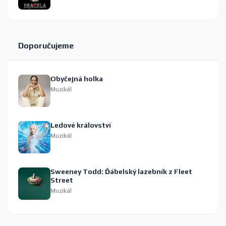
Doporučujeme
Obyčejná holka
Muzikál
Ledové království
Muzikál
Sweeney Todd: Ďábelský lazebník z Fleet
Street
Muzikál