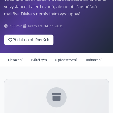
velvyslance, talentovaná, ale ne příliš úspěšná
malířka. Dívka s nemístným vystupová
165 min.
Premiera: 14. 11. 2019
Přidat do oblíbených
Obsazení
Tvůrčí tým
O představení
Hodnocení