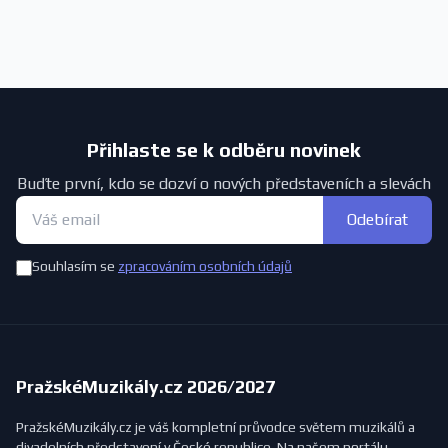
Přihlaste se k odběru novinek
Buďte první, kdo se dozví o nových představeních a slevách
Odebírat
Souhlasím se
zpracováním osobních údajů
PražskéMuzikály.cz 2026/2027
PražskéMuzikály.cz je váš kompletní průvodce světem muzikálů a
divadelních představení v České republice. Na našem portálu