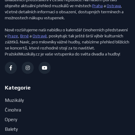
objevíte aktuální přehled muzikálů ve městech
Praha
a
Ostrava
,
včetně detailních informací o obsazení, dostupných termínech a
možnostech nákupu vstupenek.
Nově rozšiřujeme naši nabídku o kalendář činoherních představení
v
Praze
,
Brně
a
Ostravě
, poskytujíc tak ještě širší výběr kulturních
zážitků. Navíc, pro milovníky vážné hudby, nabízíme přehled blížících
se koncertů, které rozhodně stojí za to navštívit.
PražskéMuzikály.cz je vaše vstupenka do světa divadla a hudby!
Kategorie
Muzikály
Činohra
Opery
Balety