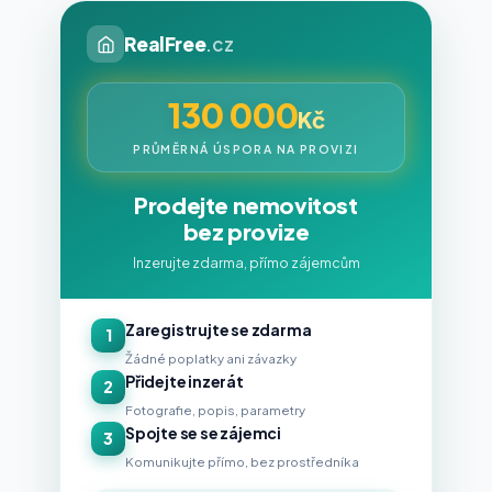
RealFree
.cz
130 000
Kč
PRŮMĚRNÁ ÚSPORA NA PROVIZI
Prodejte nemovitost
bez provize
Inzerujte zdarma, přímo zájemcům
Zaregistrujte se zdarma
1
Žádné poplatky ani závazky
Přidejte inzerát
2
Fotografie, popis, parametry
Spojte se se zájemci
3
Komunikujte přímo, bez prostředníka