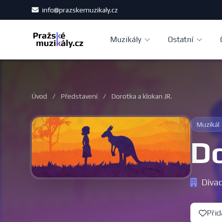
info@prazskemuzikaly.cz
Muzikály
Ostatní
Úvod
/
Představení
/
Dorotka a klokan JR.
Muzikál
Do
Divad
Přid