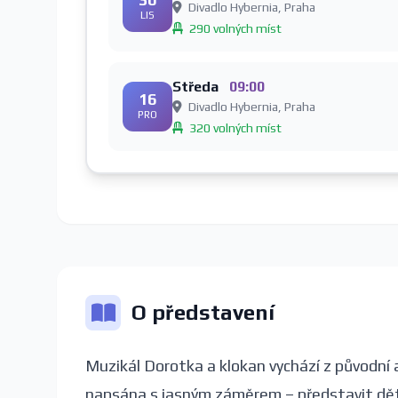
Divadlo Hybernia, Praha
LIS
290 volných míst
Středa
09:00
16
Divadlo Hybernia, Praha
PRO
320 volných míst
O představení
Muzikál Dorotka a klokan vychází z původní 
napsána s jasným záměrem – představit dětem