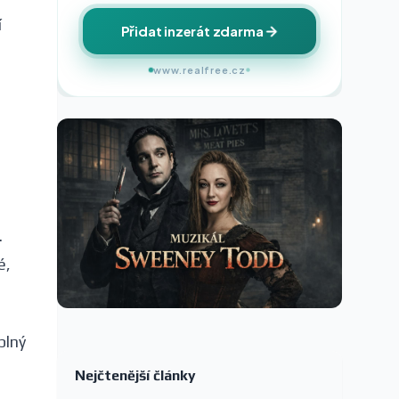
í
Přidat inzerát zdarma
www.realfree.cz
.
é,
plný
Nejčtenější články