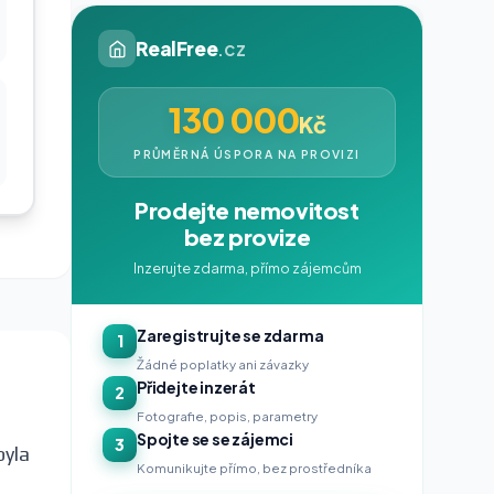
RealFree
.cz
130 000
Kč
PRŮMĚRNÁ ÚSPORA NA PROVIZI
Prodejte nemovitost
bez provize
Inzerujte zdarma, přímo zájemcům
Zaregistrujte se zdarma
1
Žádné poplatky ani závazky
Přidejte inzerát
2
Fotografie, popis, parametry
Spojte se se zájemci
3
byla
Komunikujte přímo, bez prostředníka