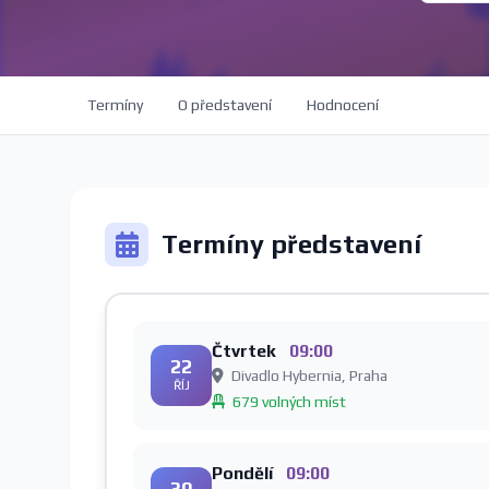
Termíny
O představení
Hodnocení
Termíny představení
Čtvrtek
09:00
22
Divadlo Hybernia, Praha
ŘÍJ
679 volných míst
Pondělí
09:00
30