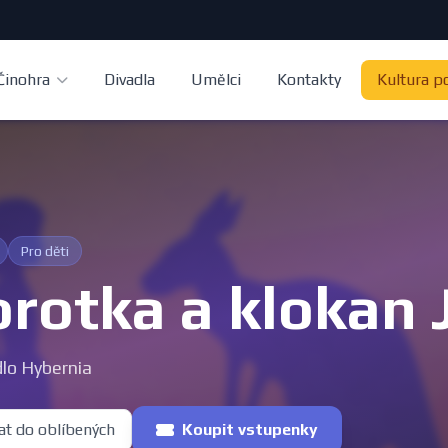
Činohra
Divadla
Umělci
Kontakty
Kultura p
Pro děti
rotka a klokan 
lo Hybernia
at do oblíbených
Koupit vstupenky