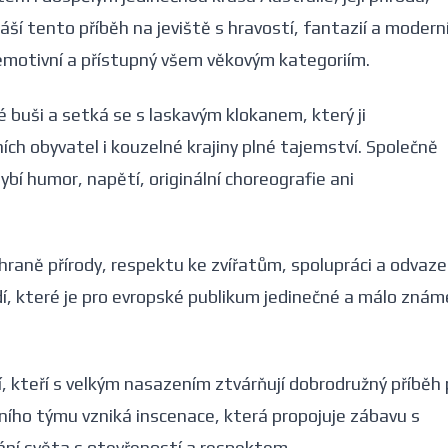
náší tento příběh na jeviště s hravostí, fantazií a modern
ý, emotivní a přístupný všem věkovým kategoriím.
é buši a setká se s laskavým klokanem, který ji
ch obyvatel i kouzelné krajiny plné tajemství. Společně
bí humor, napětí, originální choreografie ani
hraně přírody, respektu ke zvířatům, spolupráci a odvaze
dí, které je pro evropské publikum jedinečné a málo znám
í, kteří s velkým nasazením ztvárňují dobrodružný příběh 
ního týmu vzniká inscenace, která propojuje zábavu s
mání světa s otevřeností a respektem.