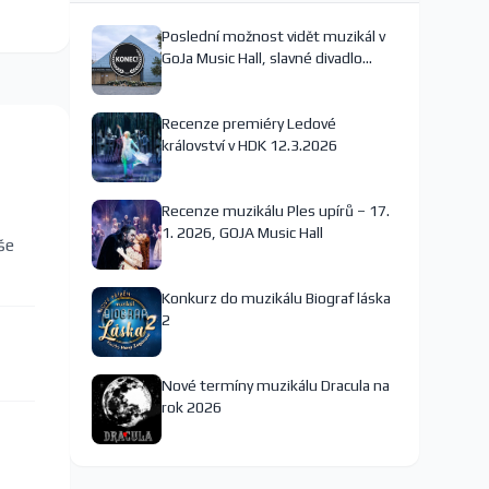
Poslední možnost vidět muzikál v
GoJa Music Hall, slavné divadlo
nejspíš končí
Recenze premiéry Ledové
království v HDK 12.3.2026
Recenze muzikálu Ples upírů – 17.
1. 2026, GOJA Music Hall
še
Konkurz do muzikálu Biograf láska
2
Nové termíny muzikálu Dracula na
rok 2026