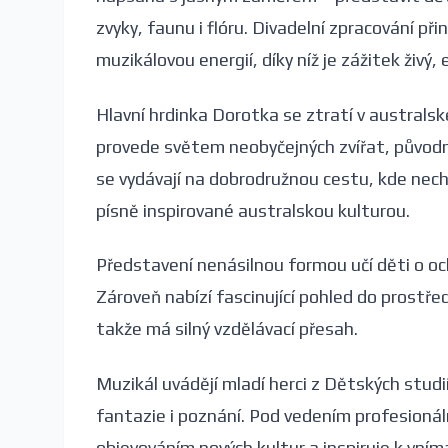
zvyky, faunu i flóru. Divadelní zpracování při
muzikálovou energií, díky níž je zážitek živ
Hlavní hrdinka Dorotka se ztratí v australsk
provede světem neobyčejných zvířat, původní
se vydávají na dobrodružnou cestu, kde nechy
písně inspirované australskou kulturou.
Představení nenásilnou formou učí děti o oc
Zároveň nabízí fascinující pohled do prostře
takže má silný vzdělávací přesah.
Muzikál uvádějí mladí herci z Dětských studi
fantazie i poznání. Pod vedením profesionál
objevováním nových kultur a inspiruje k vní