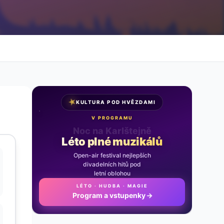
★
KULTURA POD HVĚZDAMI
V PROGRAMU
Noc na Karlštejně
Léto plné muzikálů
Open-air festival nejlepších
divadelních hitů pod
letní oblohou
LÉTO · HUDBA · MAGIE
Program a vstupenky
→