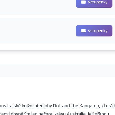
Vstupenky
Vstupenky
australské knižní předlohy Dot and the Kangaroo, která 
 i dospělým jedinečnou krásu Austrálie, její přírodu,