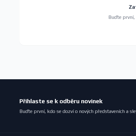
Za
Buďte první,
Přihlaste se k odběru novinek
Buďte první, kdo se dozví o nových představeních a sl