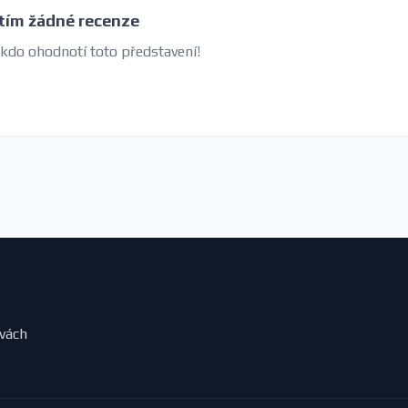
tím žádné recenze
 kdo ohodnotí toto představení!
evách