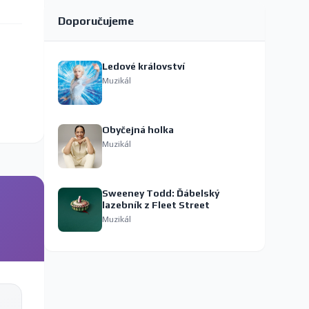
Doporučujeme
Ledové království
Muzikál
Obyčejná holka
Muzikál
Sweeney Todd: Ďábelský
lazebník z Fleet Street
Muzikál