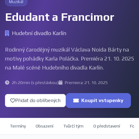
Muzikál
Edudant a Francimor
Hudební divadlo Karlín
Rodinný čarodějný muzikál Václava Noida Bárty na
motivy pohádky Karla Poláčka. Premiéra 21. 10. 2025
na Malé scéně Hudebního divadla Karlín.
2h 20min (s přestávkou)
Premiera: 21. 10. 2025
Přidat do oblíbených
Koupit vstupenky
Termíny
Obsazení
Tvůrčí tým
O představení
Foto