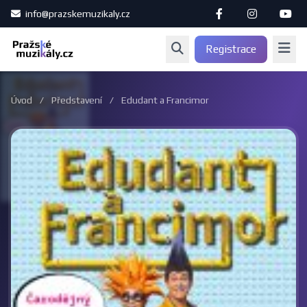
info@prazskemuzikaly.cz
Registrace
Úvod
/
Představení
/
Edudant a Francimor