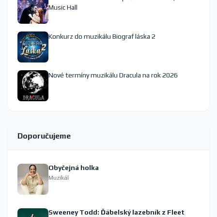
Music Hall
Konkurz do muzikálu Biograf láska 2
Nové termíny muzikálu Dracula na rok 2026
Doporučujeme
Obyčejná holka
Muzikál
Sweeney Todd: Ďábelský lazebník z Fleet