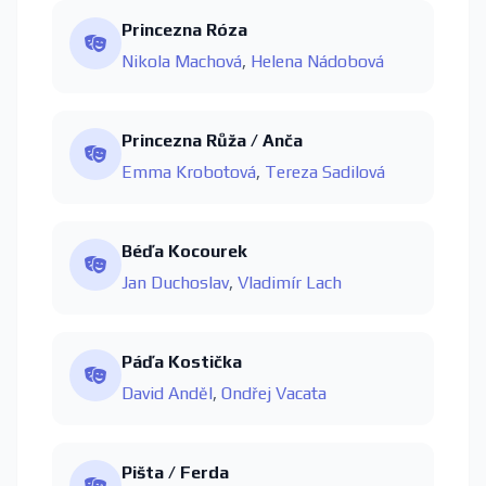
Princezna Róza
Nikola Machová
,
Helena Nádobová
Princezna Růža / Anča
Emma Krobotová
,
Tereza Sadilová
Béďa Kocourek
Jan Duchoslav
,
Vladimír Lach
Páďa Kostička
David Anděl
,
Ondřej Vacata
Pišta / Ferda