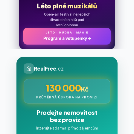
Léto plné muzikálů
Open-air festival nejlepších
divadelních hitů pod
letní oblohou
LÉTO · HUDBA · MAGIE
Program a vstupenky
→
RealFree
.cz
130 000
Kč
PRŮMĚRNÁ ÚSPORA NA PROVIZI
Prodejte nemovitost
bez provize
Inzerujte zdarma, přímo zájemcům