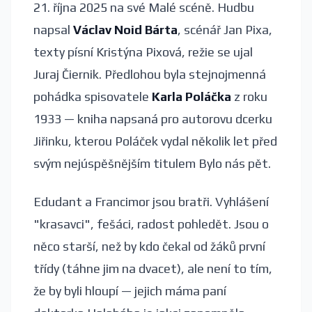
21. října 2025 na své Malé scéně. Hudbu
napsal
Václav Noid Bárta
, scénář Jan Pixa,
texty písní Kristýna Pixová, režie se ujal
Juraj Čiernik. Předlohou byla stejnojmenná
pohádka spisovatele
Karla Poláčka
z roku
1933 — kniha napsaná pro autorovu dcerku
Jiřinku, kterou Poláček vydal několik let před
svým nejúspěšnějším titulem Bylo nás pět.
Edudant a Francimor jsou bratři. Vyhlášení
"krasavci", fešáci, radost pohledět. Jsou o
něco starší, než by kdo čekal od žáků první
třídy (táhne jim na dvacet), ale není to tím,
že by byli hloupí — jejich máma paní