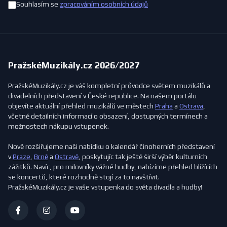
Souhlasím se
zpracováním osobních údajů
PražskéMuzikály.cz 2026/2027
PražskéMuzikály.cz je váš kompletní průvodce světem muzikálů a
divadelních představení v České republice. Na našem portálu
objevíte aktuální přehled muzikálů ve městech
Praha
a
Ostrava
,
včetně detailních informací o obsazení, dostupných termínech a
možnostech nákupu vstupenek.
Nově rozšiřujeme naši nabídku o kalendář činoherních představení
v
Praze
,
Brně
a
Ostravě
, poskytujíc tak ještě širší výběr kulturních
zážitků. Navíc, pro milovníky vážné hudby, nabízíme přehled blížících
se koncertů, které rozhodně stojí za to navštívit.
PražskéMuzikály.cz je vaše vstupenka do světa divadla a hudby!