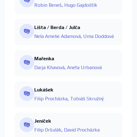
Robin Beneš
,
Hugo Gajdoštík
Lišta / Berda / Julča
Nela Amelie Adamová
,
Uma Doddová
Mařenka
Darja Kňavová
,
Aneta Urbanová
Lukášek
Filip Procházka
,
Tobiáš Skružný
Jeníček
Filip Oršulák
,
David Procházka