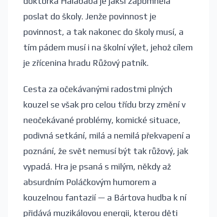
doktorka Halabába je jaksi zapomněla
poslat do školy. Jenže povinnost je
povinnost, a tak nakonec do školy musí, a
tím pádem musí i na školní výlet, jehož cílem
je zřícenina hradu Růžový patník.
Cesta za očekávanými radostmi plných
kouzel se však pro celou třídu brzy změní v
neočekávané problémy, komické situace,
podivná setkání, milá a nemilá překvapení a
poznání, že svět nemusí být tak růžový, jak
vypadá. Hra je psaná s milým, někdy až
absurdním Poláčkovým humorem a
kouzelnou fantazií — a Bártova hudba k ní
přidává muzikálovou energii, kterou děti