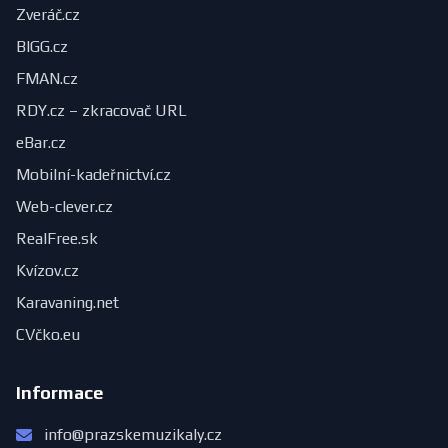
Zveráč.cz
BIGG.cz
FMAN.cz
RDY.cz – zkracovač URL
eBar.cz
Mobilní-kadeřnictví.cz
Web-clever.cz
RealFree.sk
Kvízov.cz
Karavaning.net
CVčko.eu
Informace
info@prazskemuzikaly.cz