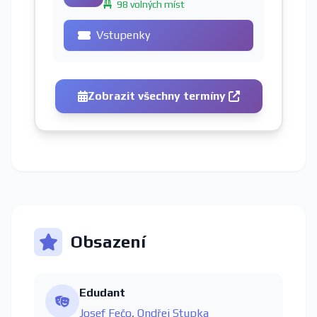
98 volných míst
Vstupenky
Zobrazit všechny termíny
Obsazení
Edudant
Josef Fečo
,
Ondřej Stupka