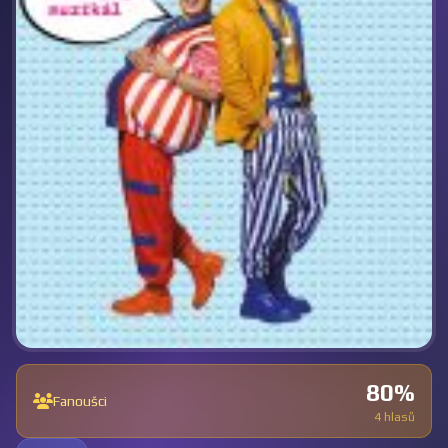
80%
Fanoušci
4 hlasů