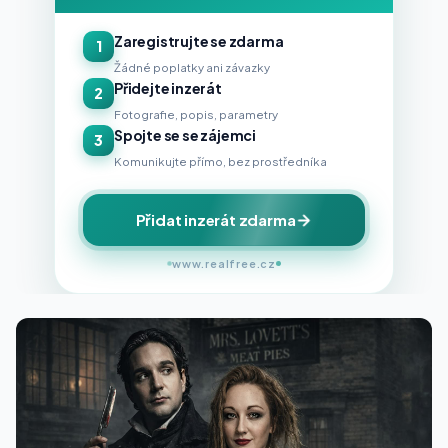
Zaregistrujte se zdarma
1
Žádné poplatky ani závazky
Přidejte inzerát
2
Fotografie, popis, parametry
Spojte se se zájemci
3
Komunikujte přímo, bez prostředníka
Přidat inzerát zdarma
www.realfree.cz