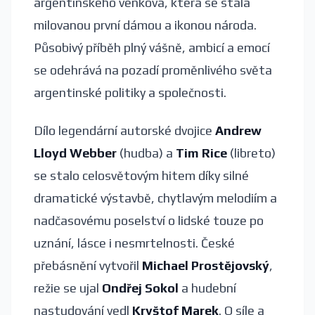
argentinského venkova, která se stala
milovanou první dámou a ikonou národa.
Působivý příběh plný vášně, ambicí a emocí
se odehrává na pozadí proměnlivého světa
argentinské politiky a společnosti.
Dílo legendární autorské dvojice
Andrew
Lloyd Webber
(hudba) a
Tim Rice
(libreto)
se stalo celosvětovým hitem díky silné
dramatické výstavbě, chytlavým melodiím a
nadčasovému poselství o lidské touze po
uznání, lásce i nesmrtelnosti. České
přebásnění vytvořil
Michael Prostějovský
,
režie se ujal
Ondřej Sokol
a hudební
nastudování vedl
Kryštof Marek
. O síle a