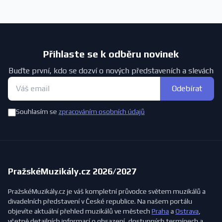
Přihlaste se k odběru novinek
Buďte první, kdo se dozví o nových představeních a slevách
Odebírat
Souhlasím se
zpracováním osobních údajů
PražskéMuzikály.cz 2026/2027
PražskéMuzikály.cz je váš kompletní průvodce světem muzikálů a
divadelních představení v České republice. Na našem portálu
objevíte aktuální přehled muzikálů ve městech
Praha
a
Ostrava
,
včetně detailních informací o obsazení, dostupných termínech a