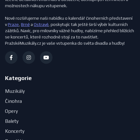
možnostech nákupu vstupenek.
Nově rozšiřujeme naši nabídku o kalendář činoherních představení
v
Praze
,
Brně
a
Ostravě
, poskytujíc tak ještě širší výběr kulturních
zážitků. Navíc, pro milovníky vážné hudby, nabízíme přehled blížících
se koncertů, které rozhodně stojí za to navštívit.
PražskéMuzikály.cz je vaše vstupenka do světa divadla a hudby!
Kategorie
Muzikály
Činohra
Opery
Balety
Koncerty