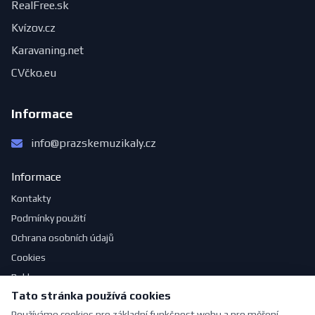
RealFree.sk
Kvízov.cz
Karavaning.net
CVčko.eu
Informace
info@prazskemuzikaly.cz
Informace
Kontakty
Podmínky použití
Ochrana osobních údajů
Cookies
Reklama
Tato stránka používá cookies
Jak se obléknout do divadla
Používáme cookies pro základní funkčnost webu a pro měření