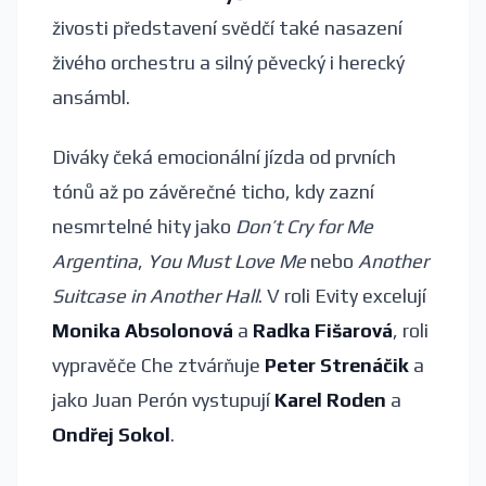
živosti představení svědčí také nasazení
živého orchestru a silný pěvecký i herecký
ansámbl.
Diváky čeká emocionální jízda od prvních
tónů až po závěrečné ticho, kdy zazní
nesmrtelné hity jako
Don’t Cry for Me
Argentina
,
You Must Love Me
nebo
Another
Suitcase in Another Hall
. V roli Evity excelují
Monika Absolonová
a
Radka Fišarová
, roli
vypravěče Che ztvárňuje
Peter Strenáčik
a
jako Juan Perón vystupují
Karel Roden
a
Ondřej Sokol
.