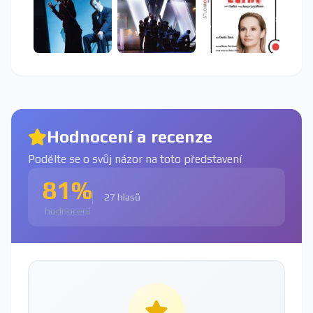
Hodnocení a recenze
Podělte se o svůj názor na toto představení
81%
27 hlasů
hodnocení