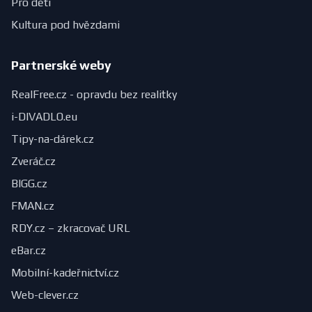
Pro děti
Kultura pod hvězdami
Partnerské weby
RealFree.cz - opravdu bez realitky
i-DIVADLO.eu
Tipy-na-dárek.cz
Zveráč.cz
BIGG.cz
FMAN.cz
RDY.cz – zkracovač URL
eBar.cz
Mobilní-kadeřnictví.cz
Web-clever.cz