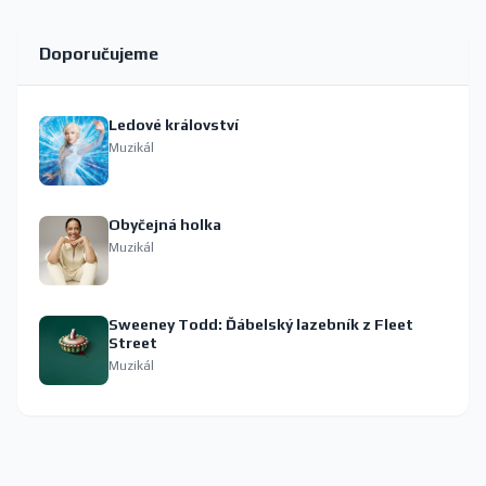
Doporučujeme
Ledové království
Muzikál
Obyčejná holka
Muzikál
Sweeney Todd: Ďábelský lazebník z Fleet
Street
Muzikál