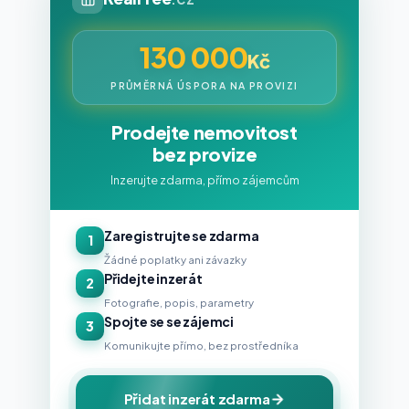
130 000
Kč
PRŮMĚRNÁ ÚSPORA NA PROVIZI
Prodejte nemovitost
bez provize
Inzerujte zdarma, přímo zájemcům
Zaregistrujte se zdarma
1
Žádné poplatky ani závazky
Přidejte inzerát
2
Fotografie, popis, parametry
Spojte se se zájemci
3
Komunikujte přímo, bez prostředníka
Přidat inzerát zdarma