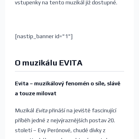
vstupenky na tento muzikál již dostupné.
[nastip_banner id="1"]
O muzikálu EVITA
Evita – muzikálový fenomén o síle, slávě
a touze milovat
Muzikál
Evita
přináší na jeviště fascinující
příběh jedné z nejvýraznějších postav 20.
století – Evy Perónové, chudé dívky z