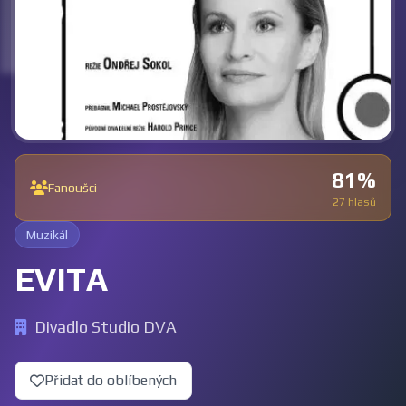
81%
Fanoušci
27 hlasů
Muzikál
EVITA
Divadlo Studio DVA
Přidat do oblíbených