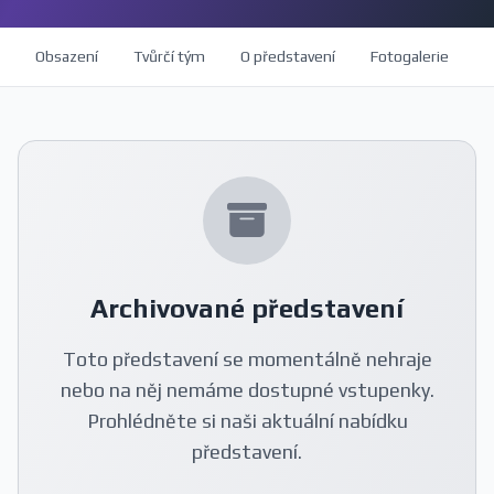
Obsazení
Tvůrčí tým
O představení
Fotogalerie
H
Archivované představení
Toto představení se momentálně nehraje
nebo na něj nemáme dostupné vstupenky.
Prohlédněte si naši aktuální nabídku
představení.