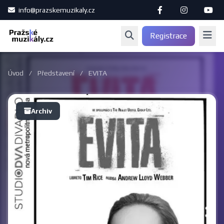
info@prazskemuzikaly.cz
Registrace
Úvod
/
Představení
/
EVITA
Archiv