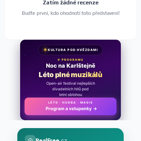
Zatím žádné recenze
Buďte první, kdo ohodnotí toto představení!
★
KULTURA POD HVĚZDAMI
V PROGRAMU
Noc na Karlštejně
Léto plné muzikálů
Open-air festival nejlepších
divadelních hitů pod
letní oblohou
LÉTO · HUDBA · MAGIE
Program a vstupenky
→
RealFree
.cz