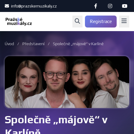
info@prazskemuzikaly.cz
Registrace
Úvod
/
Představení
/
Společně „májově“ v Karlíně
Společně „májově“ v
Karlíně