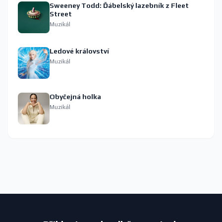
Sweeney Todd: Ďábelský lazebník z Fleet
Street
Muzikál
Ledové království
Muzikál
Obyčejná holka
Muzikál