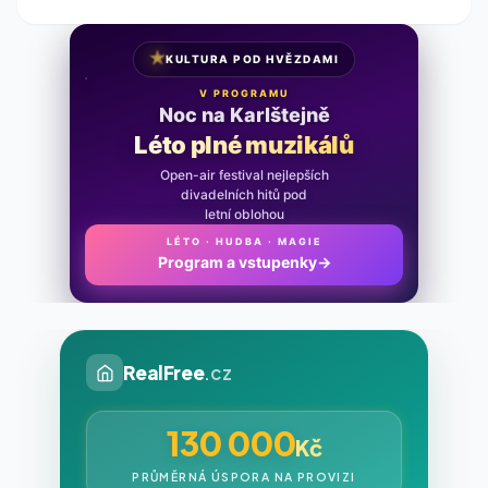
★
KULTURA POD HVĚZDAMI
V PROGRAMU
Noc na Karlštejně
Léto plné muzikálů
Open-air festival nejlepších
divadelních hitů pod
letní oblohou
LÉTO · HUDBA · MAGIE
Program a vstupenky
→
RealFree
.cz
130 000
Kč
PRŮMĚRNÁ ÚSPORA NA PROVIZI