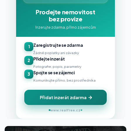
Prodejte nemovitost
bez provize
Inzerujte zdarma, přímo zájemcům
Zaregistrujte se zdarma
1
Žádné poplatky ani závazky
Přidejte inzerát
2
Fotografie, popis, parametry
Spojte se se zájemci
3
Komunikujte přímo, bez prostředníka
Přidat inzerát zdarma
www.realfree.cz