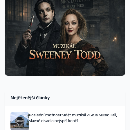
Nejčtenější články
Poslední možnost vidět muzikál v GoJa Music Hall,
slavné divadlo nejspíš končí