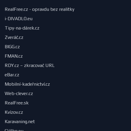
RealFree.cz - opravdu bez realitky
i-DIVADLO.eu
Tipy-na-dárek.cz
Zveráč.cz
BIGG.cz
FMAN.cz
RDY.cz – zkracovač URL
eBar.cz
Mobilní-kadeřnictví.cz
Web-clever.cz
RealFree.sk
Kvízov.cz
Karavaning.net
CVčko.eu