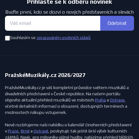
Přihlaste se k odběru novinek
Buďte první, kdo se dozví o nových představeních a slevách
Odebírat
Souhlasím se
zpracováním osobních údajů
PražskéMuzikály.cz 2026/2027
PražskéMuzikály.cz je váš kompletní průvodce světem muzikálů a
divadelních představení v České republice. Na našem portálu
objevíte aktuální přehled muzikálů ve městech
Praha
a
Ostrava
,
včetně detailních informací o obsazení, dostupných termínech a
možnostech nákupu vstupenek.
Nově rozšiřujeme naši nabídku o kalendář činoherních představení
v
Praze
,
Brně
a
Ostravě
, poskytujíc tak ještě širší výběr kulturních
zážitků. Navíc, pro milovníky vážné hudby, nabízíme přehled blížících