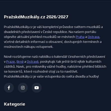
PražskéMuzikály.cz 2026/2027
PražskéMuzikály.cz je váš kompletní průvodce světem muzikálů a
divadelních představení v České republice. Na našem portálu
objevíte aktuální přehled muzikálů ve městech
Praha
a
Ostrava
,
včetně detailních informací o obsazení, dostupných termínech a
možnostech nákupu vstupenek.
Nově rozšiřujeme naši nabídku o kalendář činoherních představení
v
Praze
,
Brně
a
Ostravě
, poskytujíc tak ještě širší výběr kulturních
zážitků. Navíc, pro milovníky vážné hudby, nabízíme přehled blížících
se koncertů, které rozhodně stojí za to navštívit.
PražskéMuzikály.cz je vaše vstupenka do světa divadla a hudby!
Kategorie