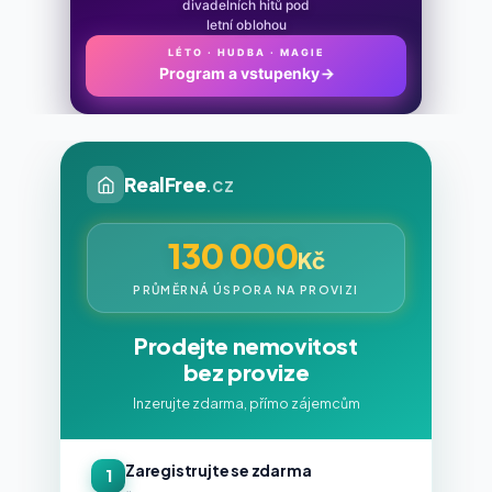
divadelních hitů pod
letní oblohou
LÉTO · HUDBA · MAGIE
Program a vstupenky
→
RealFree
.cz
130 000
Kč
PRŮMĚRNÁ ÚSPORA NA PROVIZI
Prodejte nemovitost
bez provize
Inzerujte zdarma, přímo zájemcům
Zaregistrujte se zdarma
1