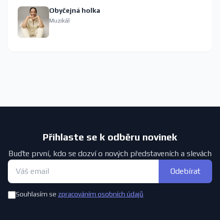
Obyčejná holka
Muzikál
Přihlaste se k odběru novinek
Buďte první, kdo se dozví o nových představeních a slevách
Odebírat
Souhlasím se
zpracováním osobních údajů