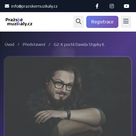
info@prazskemuzikaly.cz
Registrace
Úvod
/
Představení
/
G2: K poctě Davida Stypky II.