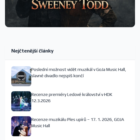
Nejčtenější články
Poslední možnost vidět muzikál v GoJa Music Hall,
slavné divadlo nejspíš končí
Recenze premiéry Ledové království v HDK
12.3.2026
Recenze muzikálu Ples upírů – 17. 1. 2026, GOJA
Music Hall