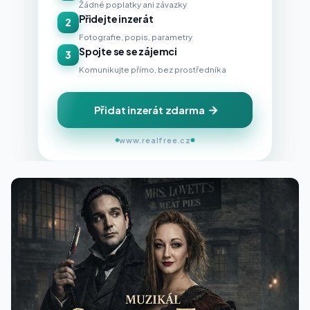
Žádné poplatky ani závazky
Přidejte inzerát
2
Fotografie, popis, parametry
Spojte se se zájemci
3
Komunikujte přímo, bez prostředníka
Přidat inzerát zdarma
www.realfree.cz