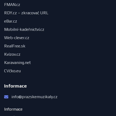
FMAN.cz
RDY.cz – zkracovač URL
eBar.cz
Mobilní-kadeřnictví.cz
Web-clever.cz
RealFree.sk
Kvízov.cz
Karavaning.net
CVčko.eu
Informace
info@prazskemuzikaly.cz
Informace