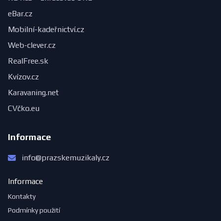
eBar.cz
Mobilní-kadeřnictví.cz
Web-clever.cz
RealFree.sk
Kvízov.cz
Karavaning.net
CVčko.eu
Informace
info@prazskemuzikaly.cz
Informace
Kontakty
Podmínky použití