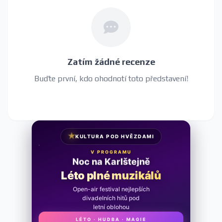
Zatím žádné recenze
Buďte první, kdo ohodnotí toto představení!
★
KULTURA POD HVĚZDAMI
V PROGRAMU
Noc na Karlštejně
Léto plné muzikálů
Open-air festival nejlepších
divadelních hitů pod
letní oblohou
LÉTO · HUDBA · MAGIE