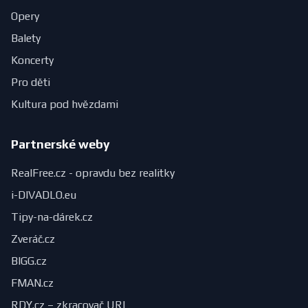
Opery
Balety
Koncerty
Pro děti
Kultura pod hvězdami
Partnerské weby
RealFree.cz - opravdu bez realitky
i-DIVADLO.eu
Tipy-na-dárek.cz
Zveráč.cz
BIGG.cz
FMAN.cz
RDY.cz – zkracovač URL