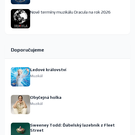
Nové termíny muzikálu Dracula na rok 2026
Doporučujeme
Ledové království
Muzikál
Obyčejná holka
Muzikál
Sweeney Todd: Ďábelský lazebník z Fleet
Street