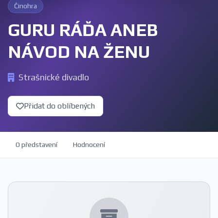
Činohra
GURU RÁĎA ANEB
NÁVOD NA ŽENU
Strašnické divadlo
Přidat do oblíbených
O představení
Hodnocení