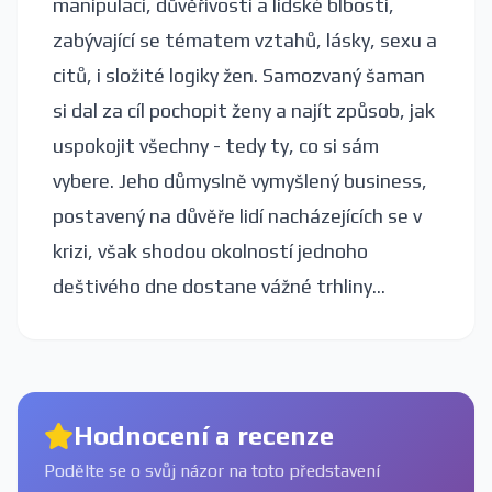
manipulaci, důvěřivosti a lidské blbosti,
zabývající se tématem vztahů, lásky, sexu a
citů, i složité logiky žen. Samozvaný šaman
si dal za cíl pochopit ženy a najít způsob, jak
uspokojit všechny - tedy ty, co si sám
vybere. Jeho důmyslně vymyšlený business,
postavený na důvěře lidí nacházejících se v
krizi, však shodou okolností jednoho
deštivého dne dostane vážné trhliny...
Hodnocení a recenze
Podělte se o svůj názor na toto představení