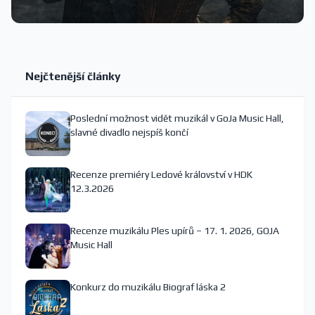
Nejčtenější články
Poslední možnost vidět muzikál v GoJa Music Hall,
slavné divadlo nejspíš končí
Recenze premiéry Ledové království v HDK
12.3.2026
Recenze muzikálu Ples upírů – 17. 1. 2026, GOJA
Music Hall
Konkurz do muzikálu Biograf láska 2