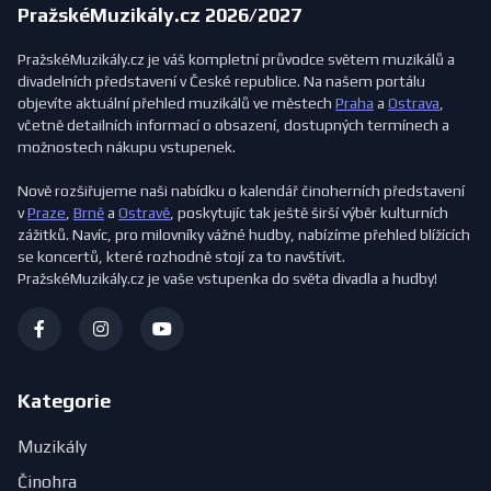
PražskéMuzikály.cz 2026/2027
PražskéMuzikály.cz je váš kompletní průvodce světem muzikálů a
divadelních představení v České republice. Na našem portálu
objevíte aktuální přehled muzikálů ve městech
Praha
a
Ostrava
,
včetně detailních informací o obsazení, dostupných termínech a
možnostech nákupu vstupenek.
Nově rozšiřujeme naši nabídku o kalendář činoherních představení
v
Praze
,
Brně
a
Ostravě
, poskytujíc tak ještě širší výběr kulturních
zážitků. Navíc, pro milovníky vážné hudby, nabízíme přehled blížících
se koncertů, které rozhodně stojí za to navštívit.
PražskéMuzikály.cz je vaše vstupenka do světa divadla a hudby!
Kategorie
Muzikály
Činohra