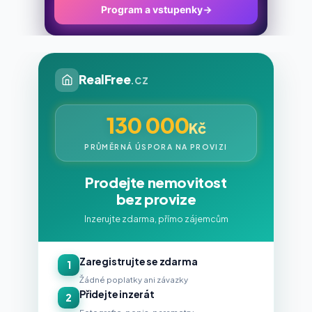
Program a vstupenky
→
RealFree
.cz
130 000
Kč
PRŮMĚRNÁ ÚSPORA NA PROVIZI
Prodejte nemovitost
bez provize
Inzerujte zdarma, přímo zájemcům
Zaregistrujte se zdarma
1
Žádné poplatky ani závazky
Přidejte inzerát
2