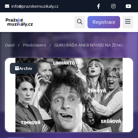
info@prazskemuzikaly.cz
Registrace
Úvod
/
Představení
/
GURU RÁĎA ANEB NÁVOD NA ŽENU
Archiv